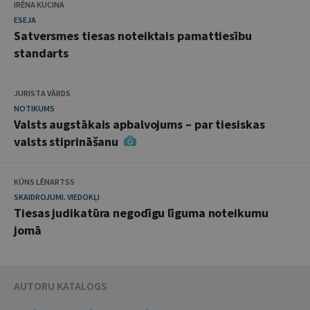
IRĒNA KUCINA
ESEJA
Satversmes tiesas noteiktais pamattiesību
standarts
JURISTA VĀRDS
NOTIKUMS
Valsts augstākais apbalvojums – par tiesiskas
valsts stiprināšanu
KŪNS LĒNARTSS
SKAIDROJUMI. VIEDOKĻI
Tiesas judikatūra negodīgu līguma noteikumu
jomā
AUTORU KATALOGS