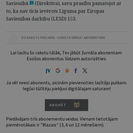
Savienībā
(Direktīva), savu prasību pamatojot ar
2
to, ka nav ticis ievērots Līguma par Eiropas
Savienības darbību (LESD) 153.
ŠIS RAKSTS PIEEJAMS “JURISTA VĀRDA” ABONENTIEM
Lai lasītu šo rakstu tālāk, Tev jābūt žurnāla abonentam.
Esošos abonentus lūdzam autorizēties:
Ja vēl neesi abonents, aicinām pievienoties lasītāju pulkam.
Iegūsi tūlītēju piekļuvi digitālajam saturam!
ABONĒT
Piedāvājam trīs abonementu veidus. Vienam lietotājam
piemērotākais ir "Mazais" (3, 6 un 12 mēnešiem).