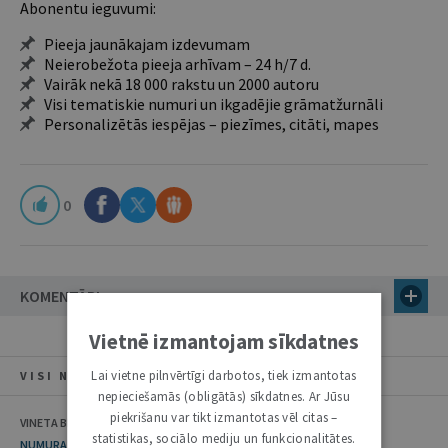
Abonentu ieguvumi:
Pieeja jaunākajam izdevumam
Neierobežota pieeja arhīvam – 24 h/7 d.
Vairāk nekā 18 000 rakstu un 2000 autoru
Visi tematiskie numuri un ikgadējie grāmatžurnāli
Personalizētās iespējas – piezīmes, citāti, mapes
0
KOMENTĀRI
Vietnē izmantojam sīkdatnes
Lai vietne pilnvērtīgi darbotos, tiek izmantotas
VISI NUMURA RAKSTI
nepieciešamās (obligātās) sīkdatnes. Ar Jūsu
piekrišanu var tikt izmantotas vēl citas –
VINETA BEI, ILONA ČEIČA
statistikas, sociālo mediju un funkcionalitātes.
NUMURA TĒMA