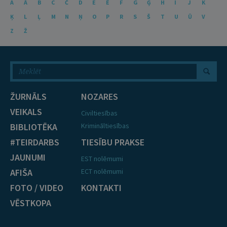
A
Ā
B
C
Č
D
E
Ē
F
G
Ģ
H
I
J
K
Ķ
L
Ļ
M
N
Ņ
O
P
R
S
Š
T
U
Ū
V
Z
Ž
ŽURNĀLS
NOZARES
VEIKALS
Civiltiesības
BIBLIOTĒKA
Krimināltiesības
#TEIRDARBS
TIESĪBU PRAKSE
JAUNUMI
EST nolēmumi
AFIŠA
ECT nolēmumi
FOTO / VIDEO
KONTAKTI
VĒSTKOPA