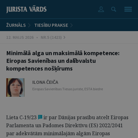
ŽURNĀLS
TIESĪBU PRAKSE
12. MAIJS 2026 • NR.5 (1423)
Minimālā alga un maksimālā kompetence:
Eiropas Savienības un dalībvalstu
kompetences nošķīrums
ILONA ČEIČA
Eiropas Savienības Tiesas juriste, ESTA biedre
Lieta C‑19/23
ir par Dānijas prasību atcelt Eiropas
1
Parlamenta un Padomes Direktīvu (ES) 2022/2041
par adekvātām minimālajām algām Eiropas