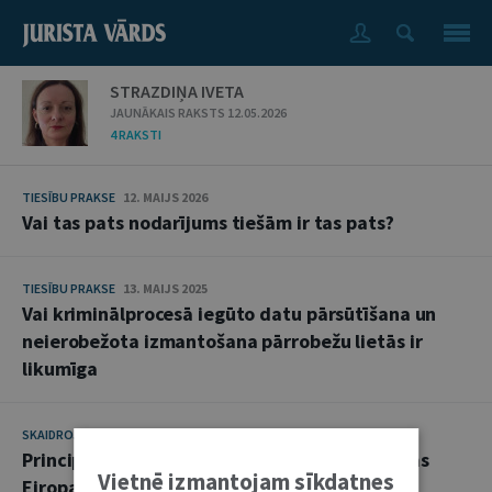
STRAZDIŅA IVETA
JAUNĀKAIS RAKSTS 12.05.2026
4 RAKSTI
TIESĪBU PRAKSE
12. MAIJS 2026
Vai tas pats nodarījums tiešām ir tas pats?
TIESĪBU PRAKSE
13. MAIJS 2025
Vai kriminālprocesā iegūto datu pārsūtīšana un
neierobežota izmantošana pārrobežu lietās ir
likumīga
SKAIDROJUMI. VIEDOKĻI
29. APRĪLIS 2025
Principa
ne bis in idem
piemērošanas īpatnības
Vietnē izmantojam sīkdatnes
Eiropas Savienības Tiesas judikatūrā