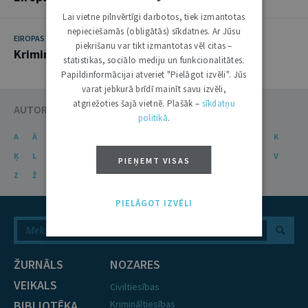
Lai vietne pilnvērtīgi darbotos, tiek izmantotas
nepieciešamās (obligātās) sīkdatnes. Ar Jūsu
EIROPAS TELPĀ
23. NOVEMBRIS 2010
piekrišanu var tikt izmantotas vēl citas –
Kriminālā justīcija Eiropā
statistikas, sociālo mediju un funkcionalitātes.
Papildinformācijai atveriet "Pielāgot izvēli". Jūs
varat jebkurā brīdī mainīt savu izvēli,
atgriežoties šajā vietnē. Plašāk –
sīkdatņu
AUTORU KATALOGS
politikā
.
A
Ā
B
C
Č
D
E
Ē
F
G
Ģ
H
I
J
K
Ķ
L
Ļ
M
N
Ņ
O
P
R
S
Š
T
U
Ū
V
PIEŅEMT VISAS
Z
Ž
PIELĀGOT IZVĒLI
ŽURNĀLS
NOZARES
VEIKALS
Civiltiesības
BIBLIOTĒKA
Krimināltiesības