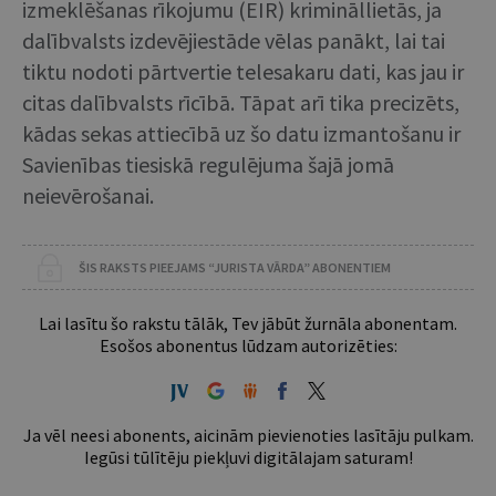
izmeklēšanas rīkojumu (EIR) krimināllietās, ja
dalībvalsts izdevējiestāde vēlas panākt, lai tai
tiktu nodoti pārtvertie telesakaru dati, kas jau ir
citas dalībvalsts rīcībā. Tāpat arī tika precizēts,
kādas sekas attiecībā uz šo datu izmantošanu ir
Savienības tiesiskā regulējuma šajā jomā
neievērošanai.
ŠIS RAKSTS PIEEJAMS “JURISTA VĀRDA” ABONENTIEM
Lai lasītu šo rakstu tālāk, Tev jābūt žurnāla abonentam.
Esošos abonentus lūdzam autorizēties:
Ja vēl neesi abonents, aicinām pievienoties lasītāju pulkam.
Iegūsi tūlītēju piekļuvi digitālajam saturam!