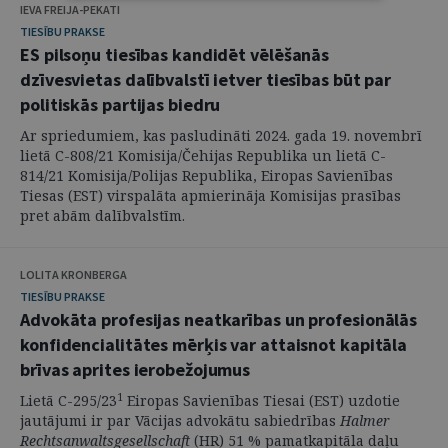
IEVA FREIJA-PEKATI
TIESĪBU PRAKSE
ES pilsoņu tiesības kandidēt vēlēšanās
dzīvesvietas dalībvalstī ietver tiesības būt par
politiskās partijas biedru
Ar spriedumiem, kas pasludināti 2024. gada 19. novembrī
lietā C-808/21 Komisija/Čehijas Republika un lietā C-
814/21 Komisija/Polijas Republika, Eiropas Savienības
Tiesas (EST) virspalāta apmierināja Komisijas prasības
pret abām dalībvalstīm.
LOLITA KRONBERGA
TIESĪBU PRAKSE
Advokāta profesijas neatkarības un profesionālās
konfidencialitātes mērķis var attaisnot kapitāla
brīvas aprites ierobežojumus
1
Lietā C-295/23
Eiropas Savienības Tiesai (EST) uzdotie
jautājumi ir par Vācijas advokātu sabiedrības
Halmer
Rechtsanwaltsgesellschaft
(HR) 51 % pamatkapitāla daļu