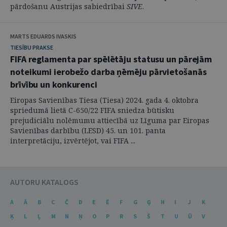
pārdošanu Austrijas sabiedrībai
SIVE
.
MARTS EDUARDS IVASKIS
TIESĪBU PRAKSE
FIFA reglamenta par spēlētāju statusu un pārejām
noteikumi ierobežo darba ņēmēju pārvietošanās
brīvību un konkurenci
Eiropas Savienības Tiesa (Tiesa) 2024. gada 4. oktobra
spriedumā lietā C-650/22 FIFA sniedza būtisku
prejudiciālu nolēmumu attiecībā uz Līguma par Eiropas
Savienības darbību (LESD) 45. un 101. panta
interpretāciju, izvērtējot, vai FIFA ...
AUTORU KATALOGS
A
Ā
B
C
Č
D
E
Ē
F
G
Ģ
H
I
J
K
Ķ
L
Ļ
M
N
Ņ
O
P
R
S
Š
T
U
Ū
V