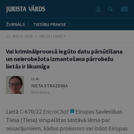
ŽURNĀLS
TIESĪBU PRAKSE
13. MAIJS 2025 • NR.19 (1389)
Vai kriminālprocesā iegūto datu pārsūtīšana
un neierobežota izmantošana pārrobežu
lietās ir likumīga
LL.M.
IVETA STRAZDIŅA
ESTA biedre
Lietā C-670/22
EncroChat
Eiropas Savienības
1
Tiesa (Tiesa) virspalātas sastāvā lēma par
nosacījumiem, kādos prokurors var izdot Eiropas