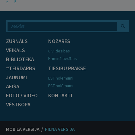
Z
Ž
ŽURNĀLS
NOZARES
VEIKALS
Civiltiesības
BIBLIOTĒKA
Krimināltiesības
#TEIRDARBS
TIESĪBU PRAKSE
JAUNUMI
EST nolēmumi
AFIŠA
ECT nolēmumi
FOTO / VIDEO
KONTAKTI
VĒSTKOPA
MOBILĀ VERSIJA /
PILNĀ VERSIJA