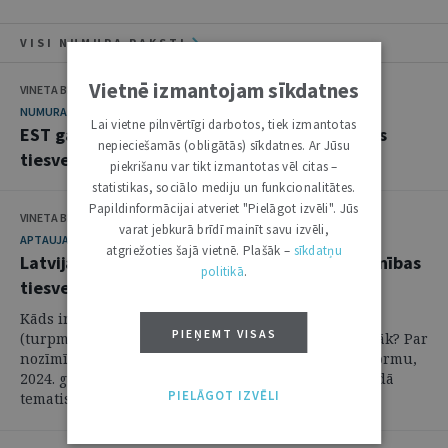
VISI NUMURA RAKSTI
Vietnē izmantojam sīkdatnes
VINETA BEI, ILONA ČEIČA
NUMURA TĒMA
Lai vietne pilnvērtīgi darbotos, tiek izmantotas
EST gada pārskats – par aktualitātēm Eiropas
nepieciešamās (obligātās) sīkdatnes. Ar Jūsu
tiesvedībās
piekrišanu var tikt izmantotas vēl citas –
statistikas, sociālo mediju un funkcionalitātes.
Papildinformācijai atveriet "Pielāgot izvēli". Jūs
VINETA BEI, ILONA ČEIČA
varat jebkurā brīdī mainīt savu izvēli,
APTAUJA
atgriežoties šajā vietnē. Plašāk –
sīkdatņu
Latvijas pārstāvju skatījums uz Eiropas Savienības
politikā
.
tiesvedību aktualitātēm
Kāds ir bijis aizvadītais gads Eiropas Savienības
PIEŅEMT VISAS
(turpmāk – ES) tiesvedībā, un kas sagaidāms turpmāk? Par
nozīmīgākajiem nolēmumiem, Vispārējās tiesas reformu,
2024. gada pārskatu un gaidāmajām lietām 2025. gadā
PIELĀGOT IZVĒLI
tematiskā numura ...