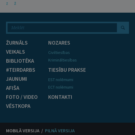
Z
Ž
ŽURNĀLS
NOZARES
VEIKALS
Civiltiesības
BIBLIOTĒKA
Krimināltiesības
#TEIRDARBS
TIESĪBU PRAKSE
JAUNUMI
EST nolēmumi
AFIŠA
ECT nolēmumi
FOTO / VIDEO
KONTAKTI
VĒSTKOPA
MOBILĀ VERSIJA /
PILNĀ VERSIJA