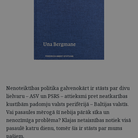
Nenoteiktības politika galvenokārt ir stāsts par divu
lielvaru – ASV un PSRS – attieksmi pret neatkarības
kustībām padomju valsts perifērijā – Baltijas valstīs.
Vai pasaules mērogā šī nebija pārāk sīka un
nenozīmīga problēma? Klajas netaisnības notiek visā
pasaulē katru dienu, tomēr šis ir stāsts par mums
pašiem.