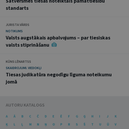
Satversmes tiesas noteiktais pamattiesību
standarts
JURISTA VĀRDS
NOTIKUMS
Valsts augstākais apbalvojums – par tiesiskas
valsts stiprināšanu
KŪNS LĒNARTSS
SKAIDROJUMI. VIEDOKĻI
Tiesas judikatūra negodīgu līguma noteikumu
jomā
AUTORU KATALOGS
A
Ā
B
C
Č
D
E
Ē
F
G
Ģ
H
I
J
K
Ķ
L
Ļ
M
N
Ņ
O
P
R
S
Š
T
U
Ū
V