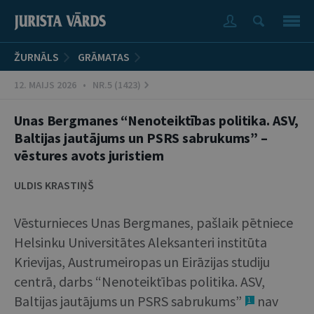
ŽURNĀLS
GRĀMATAS
12. MAIJS 2026 • NR.5 (1423)
Unas Bergmanes “Nenoteiktības politika. ASV,
Baltijas jautājums un PSRS sabrukums” –
vēstures avots juristiem
ULDIS KRASTIŅŠ
Vēsturnieces Unas Bergmanes, pašlaik pētniece
Helsinku Universitātes Aleksanteri institūta
Krievijas, Austrumeiropas un Eirāzijas studiju
centrā, darbs “Nenoteiktības politika. ASV,
Baltijas jautājums un PSRS sabrukums”
nav
1