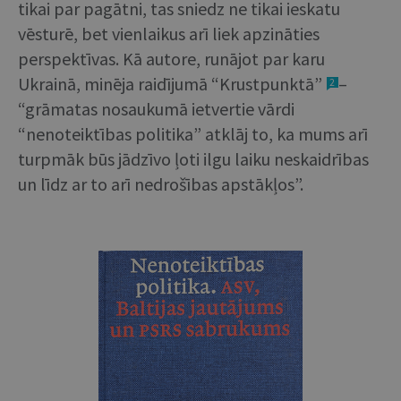
tikai par pagātni, tas sniedz ne tikai ieskatu
vēsturē, bet vienlaikus arī liek apzināties
perspektīvas. Kā autore, runājot par karu
Ukrainā, minēja raidījumā “Krustpunktā”
–
2
“grāmatas nosaukumā ietvertie vārdi
“nenoteiktības politika” atklāj to, ka mums arī
turpmāk būs jādzīvo ļoti ilgu laiku neskaidrības
un līdz ar to arī nedrošības apstākļos”.