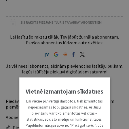
ŠIS RAKSTS PIEEJAMS “JURISTA VĀRDA” ABONENTIEM
Lai lasītu šo rakstu tālāk, Tev jābūt žurnāla abonentam.
Esošos abonentus lūdzam autorizēties:
Ja vēl neesi abonents, aicinām pievienoties lasītāju pulkam.
Iegūsi tūlītēju piekļuvi digitālajam saturam!
ABONĒT
Vietnē izmantojam sīkdatnes
Piedāvājam trīs abonementu veidus. Vienam lietotājam
Lai vietne pilnvērtīgi darbotos, tiek izmantotas
piemērotākais ir "Mazais" (3, 6 un 12 mēnešiem).
nepieciešamās (obligātās) sīkdatnes. Ar Jūsu
piekrišanu var tikt izmantotas vēl citas –
Abonentu ieguvumi:
statistikas, sociālo mediju un funkcionalitātes.
Papildinformācijai atveriet "Pielāgot izvēli". Jūs
Pieeja jaunākajam izdevumam