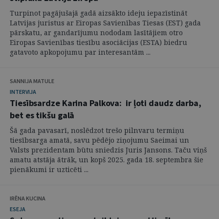
Turpinot pagājušajā gadā aizsākto ideju iepazīstināt
Latvijas juristus ar Eiropas Savienības Tiesas (EST) gada
pārskatu, ar gandarījumu nododam lasītājiem otro
Eiropas Savienības tiesību asociācijas (ESTA) biedru
gatavoto apkopojumu par interesantām ...
SANNIJA MATULE
INTERVIJA
Tiesībsardze Karina Palkova: ir ļoti daudz darba,
bet es tikšu galā
Šā gada pavasarī, noslēdzot trešo pilnvaru termiņu
tiesībsarga amatā, savu pēdējo ziņojumu Saeimai un
Valsts prezidentam būtu sniedzis Juris Jansons. Taču viņš
amatu atstāja ātrāk, un kopš 2025. gada 18. septembra šie
pienākumi ir uzticēti ...
IRĒNA KUCINA
ESEJA