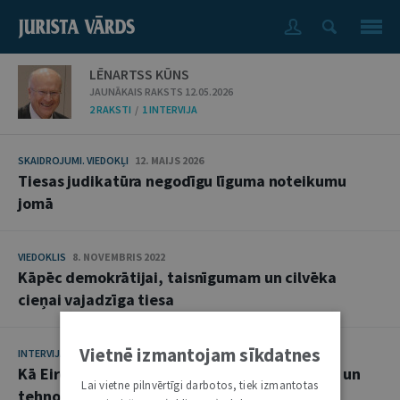
LĒNARTSS KŪNS
JAUNĀKAIS RAKSTS 12.05.2026
2 RAKSTI
/
1 INTERVIJA
SKAIDROJUMI. VIEDOKĻI
12. MAIJS 2026
Tiesas judikatūra negodīgu līguma noteikumu
jomā
VIEDOKLIS
8. NOVEMBRIS 2022
Kāpēc demokrātijai, taisnīgumam un cilvēka
cieņai vajadzīga tiesa
Vietnē izmantojam sīkdatnes
INTERVIJA
12. NOVEMBRIS 2019
Kā Eiropas Savienības Tiesa vērtē tiesiskuma un
Lai vietne pilnvērtīgi darbotos, tiek izmantotas
tehnoloģiju izaicinājumus