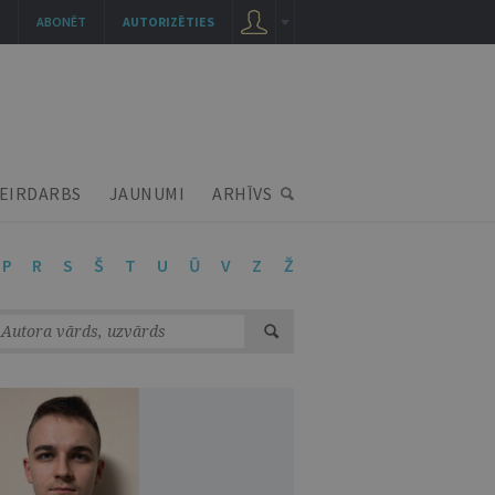
ABONĒT
AUTORIZĒTIES
EIRDARBS
JAUNUMI
ARHĪVS
P
R
S
Š
T
U
Ū
V
Z
Ž