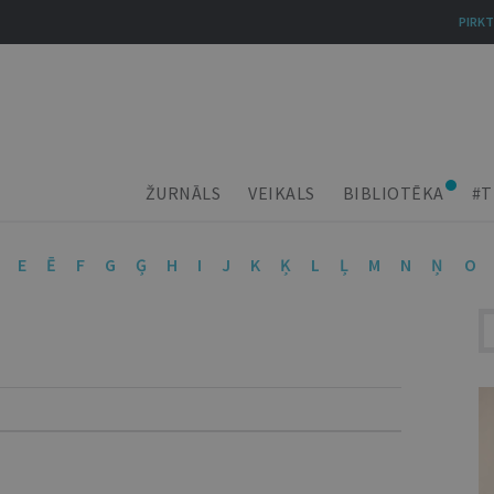
PIRKT
ŽURNĀLS
VEIKALS
BIBLIOTĒKA
#T
E
Ē
F
G
Ģ
H
I
J
K
Ķ
L
Ļ
M
N
Ņ
O