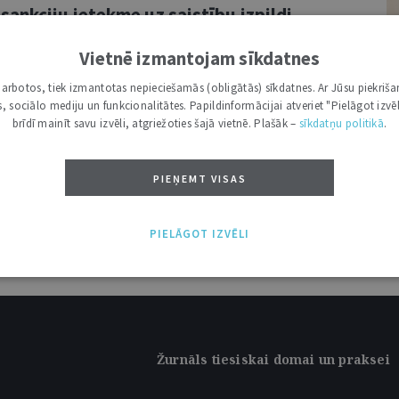
ankciju ietekme uz saistību izpildi
Vietnē izmantojam sīkdatnes
R
i darbotos, tiek izmantotas nepieciešamās (obligātās) sīkdatnes. Ar Jūsu piekriša
MG
kas, sociālo mediju un funkcionalitātes. Papildinformācijai atveriet "Pielāgot izvēl
brīdī mainīt savu izvēli, atgriežoties šajā vietnē. Plašāk –
sīkdatņu politikā
.
PIEŅEMT VISAS
PIELĀGOT IZVĒLI
Žurnāls tiesiskai domai un praksei