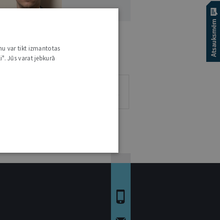
EINIS ŠĶIŅĶIS
nu var tikt izmantotas
. IUR.
i". Jūs varat jebkurā
1
0
0
0
RAKSTS
VIEDOKĻI
ESEJAS