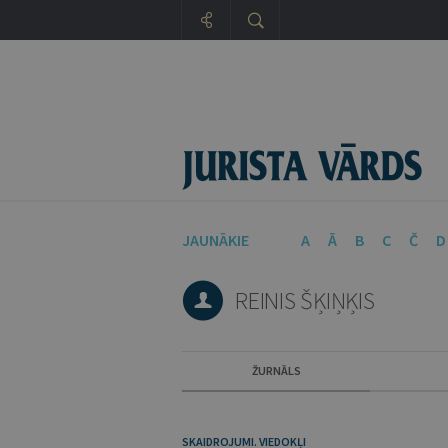
JAUNĀKIE
A
Ā
B
C
Č
D
REINIS ŠĶIŅĶIS
ŽURNĀLS
SKAIDROJUMI. VIEDOKĻI