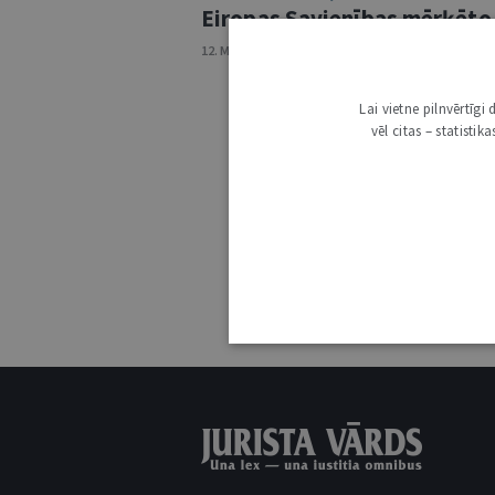
Eiropas Savienības mērķēto s
12. MAIJS 2026 • NR. 5 (1423)
Lai vietne pilnvērtīg
vēl citas – statisti