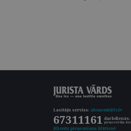
Lasītāju serviss
:
abonenti@lv.lv
67311161
darbdienās: 
pirmssvētku die
Klientu pieņemšana klātienē