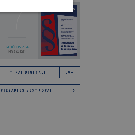
7
14. JŪLIJS 2026
NR 7 (1425)
TIKAI DIGITĀLI
JV+
PIESAKIES VĒSTKOPAI