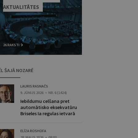
AKTUALITĀTES
26 RAKSTI
ĒL ŠAJĀ NOZARĒ
LAURIS RASNAČS
9. JŪNIJS 2026 • NR. 6 (1424)
Iebildumu celšana pret
automātisko eksekvatūru
Briseles Ia regulas ietvarā
ELĪZA ROSHOFA
28. MAIJS 2026 • 08:00