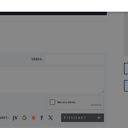
ĪS IESPĒJAS TAVAI IZVĒLEI: MAZAIS, VIDĒJAIS UN LIELAIS ABONEMENTS!
VĀRDS
NĀKT:
PIEVIENOT