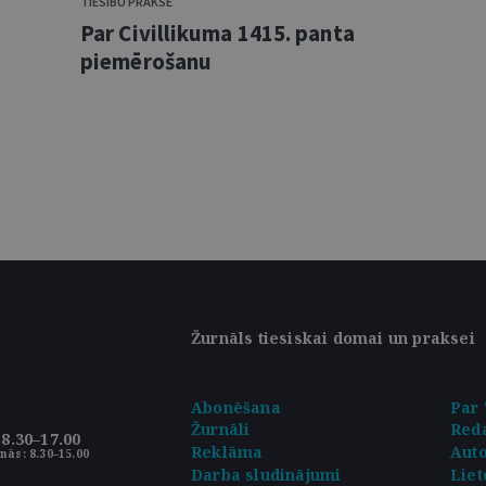
TIESĪBU PRAKSE
Par Civillikuma 1415. panta
piemērošanu
Žurnāls tiesiskai domai un praksei
Abonēšana
Par 
Žurnāli
Reda
8.30–17.00
Reklāma
Aut
nās: 8.30–15.00
Darba sludinājumi
Liet