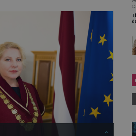
SA
12
Ti
d