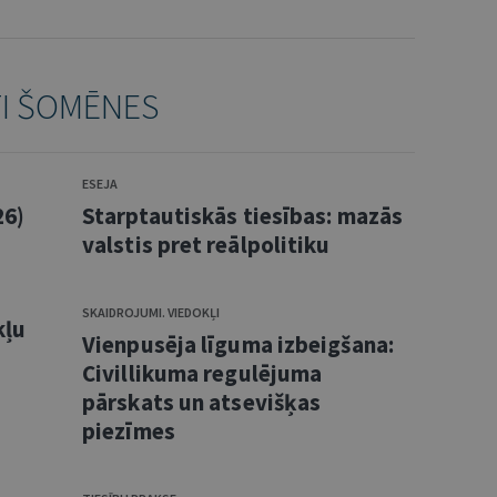
TI ŠOMĒNES
ESEJA
26)
Starptautiskās tiesības: mazās
valstis pret reālpolitiku
SKAIDROJUMI. VIEDOKĻI
kļu
Vienpusēja līguma izbeigšana:
Civillikuma regulējuma
pārskats un atsevišķas
piezīmes