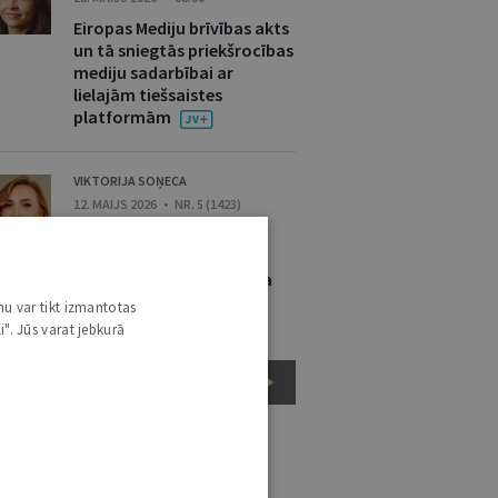
Eiropas Mediju brīvības akts
un tā sniegtās priekšrocības
mediju sadarbībai ar
lielajām tiešsaistes
platformām
VIKTORIJA SOŅECA
12. MAIJS 2026 • NR. 5 (1423)
Dzimuma identitātes
norādīšana nav
nepieciešama transporta
biļetes iegādei
nu var tikt izmantotas
i". Jūs varat jebkurā
EIROPAS SAVIENĪBAS TIESĪBAS
URNĀLU KATALOGS /
VISI ŽURNĀLI