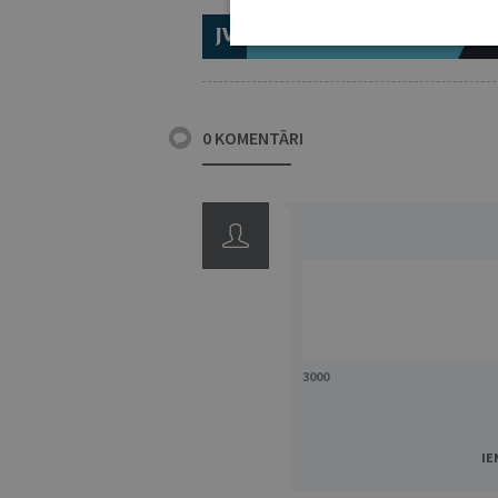
ABONĒ 2026.GADAM!
TR
0 KOMENTĀRI
3000
IE