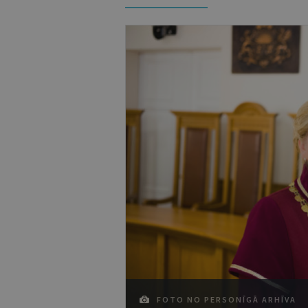
FOTO NO PERSONĪGĀ ARHĪVA