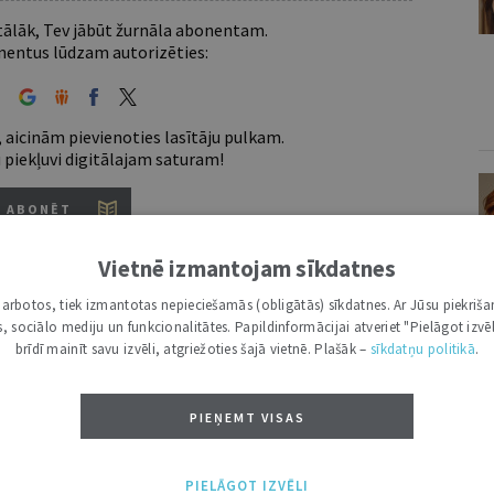
 tālāk, Tev jābūt žurnāla abonentam.
entus lūdzam autorizēties:
 aicinām pievienoties lasītāju pulkam.
u piekļuvi digitālajam saturam!
ABONĒT
nam lietotājam piemērotākais ir "Mazais" (3, 6 un
Vietnē izmantojam sīkdatnes
i darbotos, tiek izmantotas nepieciešamās (obligātās) sīkdatnes. Ar Jūsu piekriša
kas, sociālo mediju un funkcionalitātes. Papildinformācijai atveriet "Pielāgot izvēl
brīdī mainīt savu izvēli, atgriežoties šajā vietnē. Plašāk –
sīkdatņu politikā
.
7 d.
utoru
PIEŅEMT VISAS
e grāmatžurnāli
 citāti, mapes
Ž
PIELĀGOT IZVĒLI