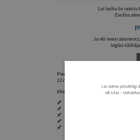
Lai lasītu šo rakstu
Esošos abon
Ja vēl neesi abonents,
Iegūsi tūlītēj
Piedāvājam trīs abonementu veidus. Vie
12 mēnešiem).
Lai vietne pilnvērtīg
Abonentu ieguvumi:
vēl citas – statisti
Pieeja jaunākajam izdevumam
Neierobežota pieeja arhīvam – 24 h/
Vairāk nekā 18 000 rakstu un 2000 a
Visi tematiskie numuri un ikgadēji
Personalizētās iespējas – piezīmes,