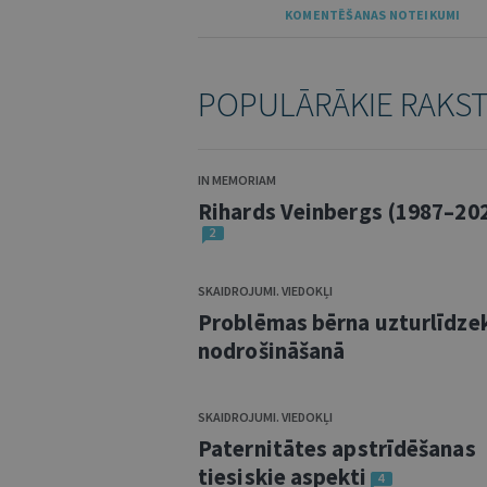
KOMENTĒŠANAS NOTEIKUMI
POPULĀRĀKIE RAKS
IN MEMORIAM
Rihards Veinbergs (1987–20
2
SKAIDROJUMI. VIEDOKĻI
Problēmas bērna uzturlīdze
nodrošināšanā
SKAIDROJUMI. VIEDOKĻI
Paternitātes apstrīdēšanas
tiesiskie aspekti
4