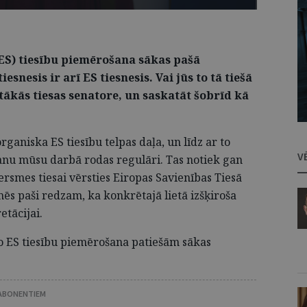
ES) tiesību piemērošana sākas pašā
iesnesis ir arī ES tiesnesis. Vai jūs to tā tiešā
tākās tiesas senatore, un saskatāt šobrīd kā
rganiska ES tiesību telpas daļa, un līdz ar to
V
anu mūsu darbā rodas regulāri. Tas notiek gan
versmes tiesai vērsties Eiropas Savienības Tiesā
mēs paši redzam, ka konkrētajā lietā izšķiroša
etācijai.
 jo ES tiesību piemērošana patiešām sākas
 ABONENTIEM