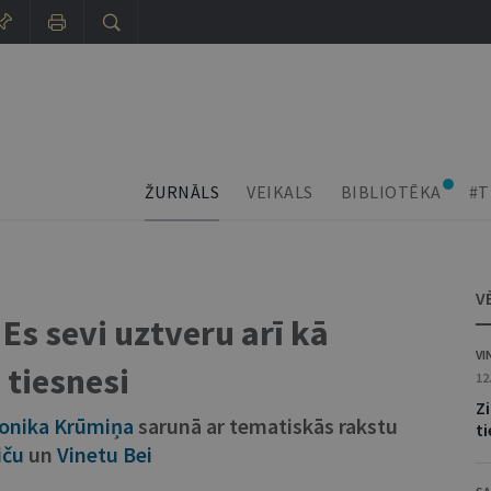
ŽURNĀLS
VEIKALS
BIBLIOTĒKA
#T
V
Es sevi uztveru arī kā
VI
 tiesnesi
12
Z
onika Krūmiņa
sarunā ar tematiskās rakstu
ti
iču
un
Vinetu Bei