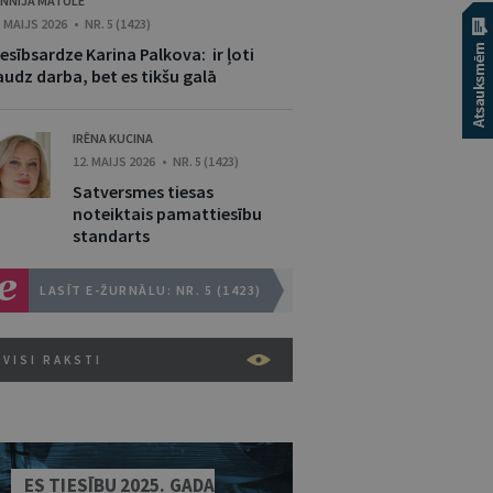
NNIJA MATULE
. MAIJS 2026 • NR. 5 (1423)
esībsardze Karina Palkova: ir ļoti
audz darba, bet es tikšu galā
IRĒNA KUCINA
12. MAIJS 2026 • NR. 5 (1423)
Satversmes tiesas
noteiktais pamattiesību
standarts
LASĪT E-ŽURNĀLU: NR. 5 (1423)
VISI RAKSTI
ES TIESĪBU 2025. GADA