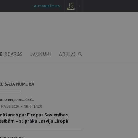
AUTORIZĒTIES
EIRDARBS
JAUNUMI
ARHĪVS
ĒL ŠAJĀ NUMURĀ
NETA BEI
,
ILONA ČEIČA
. MAIJS 2026 • NR. 5 (1423)
ināšanas par Eiropas Savienības
esībām – stiprāka Latvija Eiropā