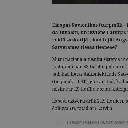
Eiropas Savienības (turpmāk – 
dalībvalstī, un ikviens Latvijas t
veidā saskatījāt, kad bijāt Augs
Satversmes tiesas tiesnese?
Mūsu nacionālā tiesību sistēma ir o
jautājumi par ES tiesību piemēroš
tad, kad lietas dalībnieki lūdz Sat
(turpmāk – EST), gan arī tad, kad 
nozīme ir ES tiesību normu interpr
Es sevi uztveru arī kā ES tiesnesi,
dalībvalstī, tātad arī Latvijā.
ŠIS RAKSTS PIEEJAMS “JURISTA VĀRDA”