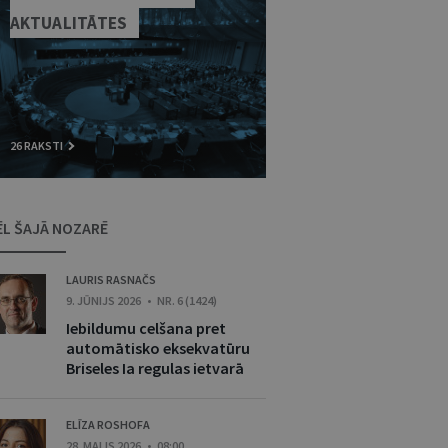
AKTUALITĀTES
26 RAKSTI
ĒL ŠAJĀ NOZARĒ
LAURIS RASNAČS
9. JŪNIJS 2026 • NR. 6 (1424)
Iebildumu celšana pret
automātisko eksekvatūru
Briseles Ia regulas ietvarā
ELĪZA ROSHOFA
28. MAIJS 2026 • 08:00