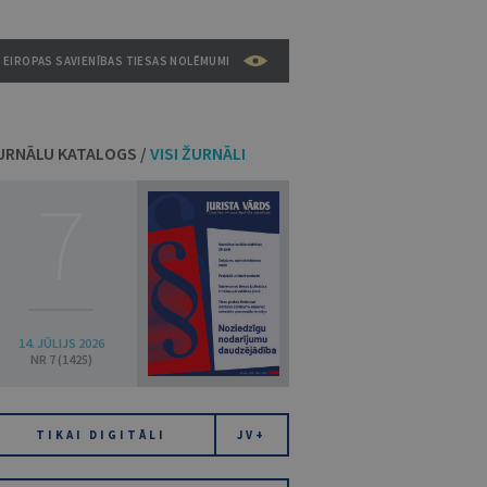
EIROPAS SAVIENĪBAS TIESAS NOLĒMUMI
URNĀLU KATALOGS /
VISI ŽURNĀLI
7
14. JŪLIJS 2026
NR 7 (1425)
TIKAI DIGITĀLI
JV+