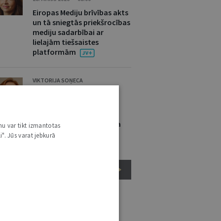
Eiropas Mediju brīvības akts
un tā sniegtās priekšrocības
mediju sadarbībai ar
lielajām tiešsaistes
platformām
VIKTORIJA SOŅECA
12. MAIJS 2026 • NR. 5 (1423)
Dzimuma identitātes
norādīšana nav
nepieciešama transporta
nu var tikt izmantotas
biļetes iegādei
i". Jūs varat jebkurā
EIROPAS SAVIENĪBAS TIESĪBAS
ĒL ŠAJĀ TIESĪBU PRAKSĒ