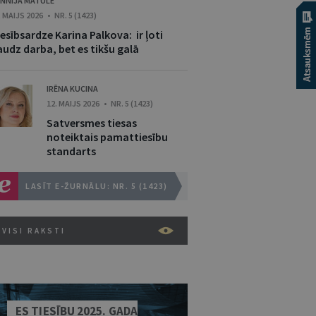
NNIJA MATULE
. MAIJS 2026 • NR. 5 (1423)
esībsardze Karina Palkova: ir ļoti
audz darba, bet es tikšu galā
IRĒNA KUCINA
12. MAIJS 2026 • NR. 5 (1423)
Satversmes tiesas
noteiktais pamattiesību
standarts
LASĪT E-ŽURNĀLU: NR. 5 (1423)
VISI RAKSTI
ES TIESĪBU 2025. GADA