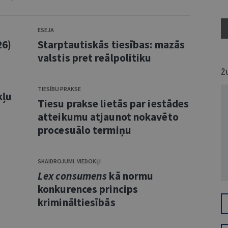
ESEJA
26)
Starptautiskās tiesības: mazās
valstis pret reālpolitiku
Ž
TIESĪBU PRAKSE
kļu
Tiesu prakse lietās par iestādes
atteikumu atjaunot nokavēto
procesuālo termiņu
SKAIDROJUMI. VIEDOKĻI
Lex consumens
kā normu
konkurences princips
krimināltiesībās