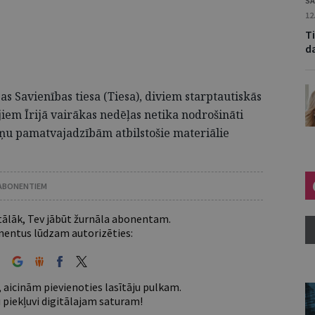
SA
12
Ti
d
as Savienības tiesa (Tiesa), diviem starptautiskās
iem Īrijā vairākas nedēļas netika nodrošināti
iņu pamatvajadzībām atbilstošie materiālie
 ABONENTIEM
 tālāk, Tev jābūt žurnāla abonentam.
entus lūdzam autorizēties:
 aicinām pievienoties lasītāju pulkam.
u piekļuvi digitālajam saturam!