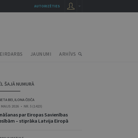
AUTORIZĒTIES
EIRDARBS
JAUNUMI
ARHĪVS
ĒL ŠAJĀ NUMURĀ
NETA BEI
,
ILONA ČEIČA
. MAIJS 2026 • NR. 5 (1423)
ināšanas par Eiropas Savienības
esībām – stiprāka Latvija Eiropā