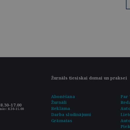
Žurnāls tiesiskai domai un praksei
Abonēšana
Par 
Žurnāli
Reda
8.30–17.00
Reklāma
Aut
nās: 8.30–15.00
Darba sludinājumi
Liet
Grāmatas
Auto
Pie