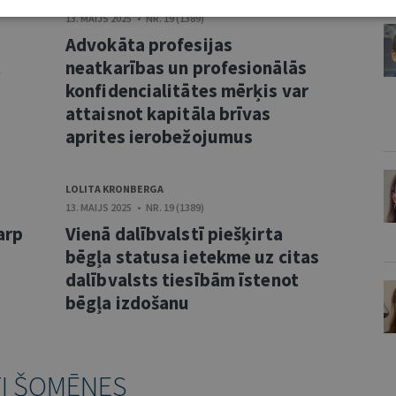
13. MAIJS 2025 • NR. 19 (1389)
Advokāta profesijas
t
neatkarības un profesionālās
konfidencialitātes mērķis var
attaisnot kapitāla brīvas
aprites ierobežojumus
LOLITA KRONBERGA
13. MAIJS 2025 • NR. 19 (1389)
arp
Vienā dalībvalstī piešķirta
bēgļa statusa ietekme uz citas
dalībvalsts tiesībām īstenot
bēgļa izdošanu
TI ŠOMĒNES