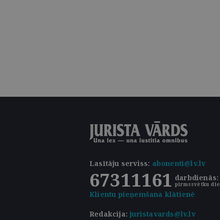
Lasītāju serviss
:
abonenti@lv.lv
67311161
darbdienās: 
pirmssvētku die
Klientu pieņemšana klātienē
Redakcija:
juristavards@lv.lv