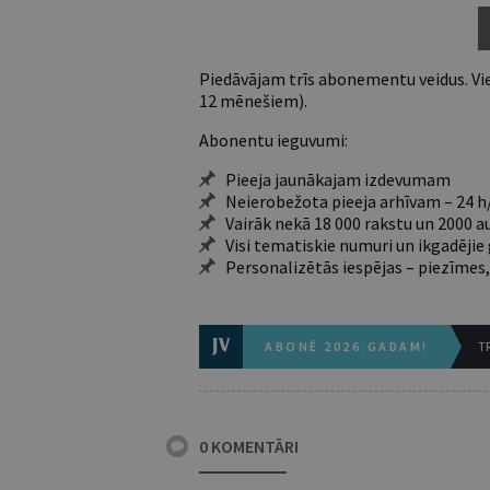
Piedāvājam trīs abonementu veidus. Vie
12 mēnešiem).
Abonentu ieguvumi:
Pieeja jaunākajam izdevumam
Neierobežota pieeja arhīvam – 24 h/
Vairāk nekā 18 000 rakstu un 2000 a
Visi tematiskie numuri un ikgadēji
Personalizētās iespējas – piezīmes,
ABONĒ 2026.GADAM!
TR
0 KOMENTĀRI