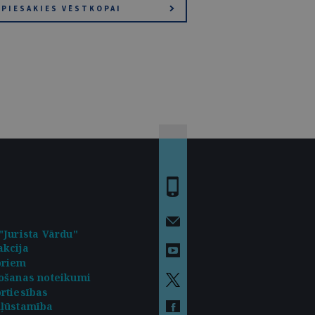
PIESAKIES VĒSTKOPAI
"Jurista Vārdu"
kcija
oriem
ošanas noteikumi
rtiesības
kļūstamība