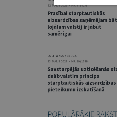
12. MAIJS 2026 • NR. 5 (1423)
Prasībai starptautiskās
aizsardzības saņēmējam bū
lojālam valstij ir jābūt
samērīgai
LOLITA KRONBERGA
13. MAIJS 2025 • NR. 19 (1389)
Savstarpējās uzticēšanās st
dalībvalstīm princips
starptautiskās aizsardzības
pieteikumu izskatīšanā
POPULĀRĀKIE RAKS