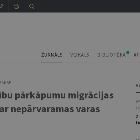
ŽURNĀLS
VEIKALS
BIBLIOTĒKA
#T
PRAKSE
V
sību pārkāpumu migrācijas
VI
 ar nepārvaramas varas
12
Z
ti