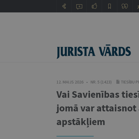
12. MAIJS 2026 • NR. 5 (1423)
TIESĪBU 
Vai Savienības tie
jomā var attaisnot
apstākļiem