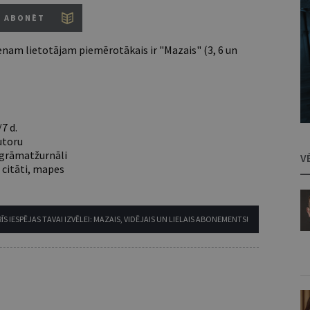
ABONĒT
nam lietotājam piemērotākais ir "Mazais" (3, 6 un
7 d.
utoru
e grāmatžurnāli
V
 citāti, mapes
ĪS IESPĒJAS TAVAI IZVĒLEI: MAZAIS, VIDĒJAIS UN LIELAIS ABONEMENTS!