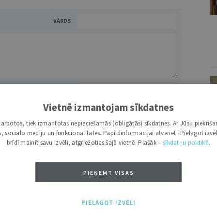
VĀRDS
Vietnē izmantojam sīkdatnes
NĀKT:
PIEVIENOT
i darbotos, tiek izmantotas nepieciešamās (obligātās) sīkdatnes. Ar Jūsu piekriša
kas, sociālo mediju un funkcionalitātes. Papildinformācijai atveriet "Pielāgot izvēl
brīdī mainīt savu izvēli, atgriežoties šajā vietnē. Plašāk –
sīkdatņu politikā
.
PIEŅEMT VISAS
TI /
VISI
PIELĀGOT IZVĒLI
V
LOLITA KRONBERGA