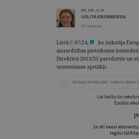
MG. IUR., LL.M.
LOLITA KRONBERGA
ESTA biedre
Lietā C‑97/
24,
ko izskatīja Eirop
1
aizsardzības pieteikuma iesniedzēj
Direktīvā 2013/33 paredzētie un v
uzņemšanas apstākļi.
ŠIS RAKSTS PIEEJAMS “JURISTA VĀRDA”
Lai lasītu šo rakstu
Esošos abon
Ja vēl neesi abonents,
Iegūsi tūlītēj