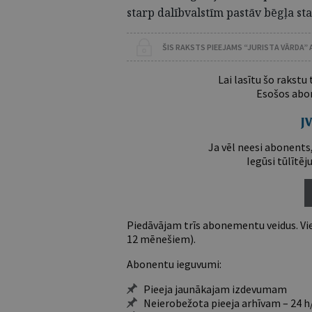
starp dalībvalstīm pastāv bēgļa sta
ŠIS RAKSTS PIEEJAMS “JURISTA VĀRDA”
Lai lasītu šo rakstu
Esošos abon
Ja vēl neesi abonents,
Iegūsi tūlītēj
Piedāvājam trīs abonementu veidus. Vie
12 mēnešiem).
Abonentu ieguvumi:
Pieeja jaunākajam izdevumam
Neierobežota pieeja arhīvam – 24 h/