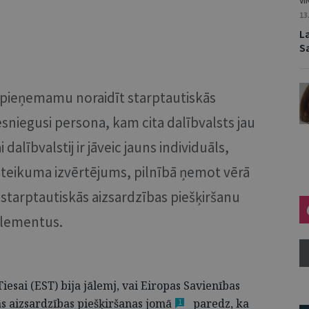
VI
13
L
S
nepieņemamu noraidīt starptautiskās
sniegusi persona, kam cita dalībvalsts jau
 dalībvalstij ir jāveic jauns individuāls,
ieteikuma izvērtējums, pilnībā ņemot vērā
starptautiskās aizsardzības piešķiršanu
lementus.
iesai (EST) bija jālemj, vai Eiropas Savienības
ās aizsardzības piešķiršanas
jomā
paredz, ka
1