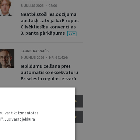
8. JŪLIJS 2026 • 08:00
Neatbilstoši ieslodzījuma
apstākļi Latvijā kā Eiropas
Cilvēktiesību konvencijas
3. panta pārkāpums
LAURIS RASNAČS
9. JŪNIJS 2026 • NR. 6 (1424)
Iebildumu celšana pret
automātisko eksekvatūru
Briseles Ia regulas ietvarā
EIROPAS SAVIENĪBAS TIESĪBAS
nu var tikt izmantotas
CILVĒKTIESĪBAS
i". Jūs varat jebkurā