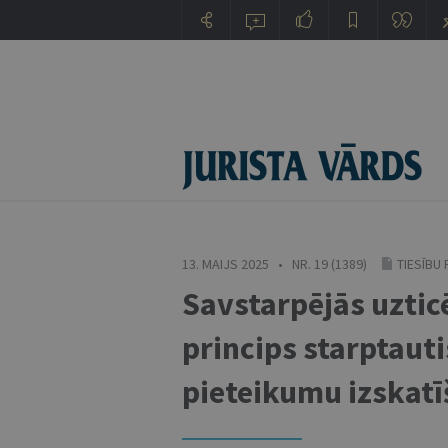
13. MAIJS 2025 • NR. 19 (1389)
TIESĪBU
Savstarpējās uztic
princips starptaut
pieteikumu izskat