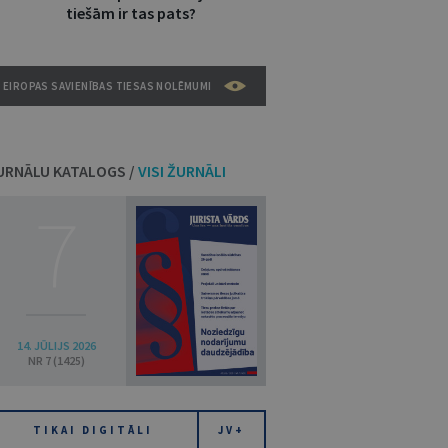
tiešām ir tas pats?
EIROPAS SAVIENĪBAS TIESAS NOLĒMUMI
URNĀLU KATALOGS /
VISI ŽURNĀLI
7
14. JŪLIJS 2026
NR 7 (1425)
TIKAI DIGITĀLI
JV+