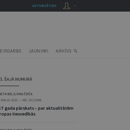
AUTORIZĒTIES
EIRDARBS
JAUNUMI
ARHĪVS
ĒL ŠAJĀ NUMURĀ
NETA BEI
,
ILONA ČEIČA
. MAIJS 2025 • NR. 19 (1389)
ST gada pārskats – par aktualitātēm
iropas tiesvedībās