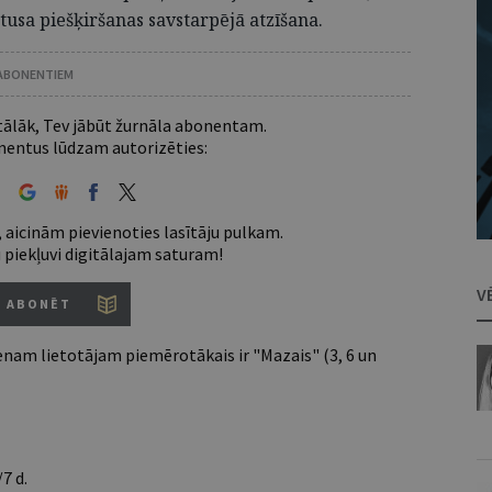
tusa piešķiršanas savstarpējā atzīšana.
 ABONENTIEM
 tālāk, Tev jābūt žurnāla abonentam.
entus lūdzam autorizēties:
 aicinām pievienoties lasītāju pulkam.
u piekļuvi digitālajam saturam!
V
ABONĒT
nam lietotājam piemērotākais ir "Mazais" (3, 6 un
7 d.