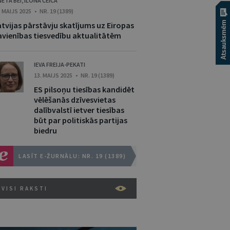
NETA BEI
,
ILONA ČEIČA
. MAIJS 2025 • NR. 19 (1389)
atvijas pārstāvju skatījums uz Eiropas
avienības tiesvedību aktualitātēm
IEVA FREIJA-PEKATI
13. MAIJS 2025 • NR. 19 (1389)
ES pilsoņu tiesības kandidēt
vēlēšanās dzīvesvietas
dalībvalstī ietver tiesības
būt par politiskās partijas
biedru
LASĪT E-ŽURNĀLU: NR. 19 (1389)
VISI RAKSTI