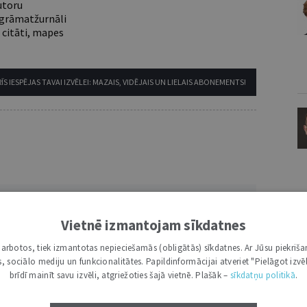
utoru
e grāmatžurnāli
 citāti, mapes
ĪS IESPĒJAS TAVAI IZVĒLEI: MAZAIS, VIDĒJAIS UN LIELAIS ABONEMENTS!
VĀRDS
Vietnē izmantojam sīkdatnes
i darbotos, tiek izmantotas nepieciešamās (obligātās) sīkdatnes. Ar Jūsu piekriša
kas, sociālo mediju un funkcionalitātes. Papildinformācijai atveriet "Pielāgot izvēl
brīdī mainīt savu izvēli, atgriežoties šajā vietnē. Plašāk –
sīkdatņu politikā
.