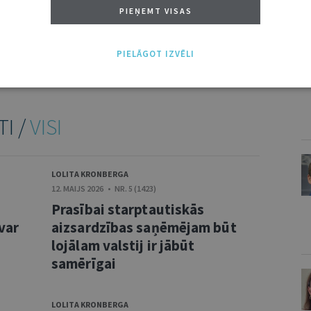
V
PIEŅEMT VISAS
NĀKT:
PIEVIENOT
PIELĀGOT IZVĒLI
TI /
VISI
LOLITA KRONBERGA
12. MAIJS 2026 • NR. 5 (1423)
Prasībai starptautiskās
var
aizsardzības saņēmējam būt
lojālam valstij ir jābūt
samērīgai
LOLITA KRONBERGA