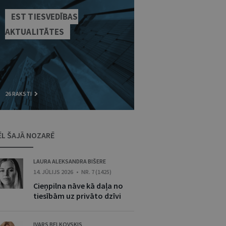
EST TIESVEDĪBAS
AKTUALITĀTES
26 RAKSTI
ĒL ŠAJĀ NOZARĒ
LAURA ALEKSANDRA BIŠERE
14. JŪLIJS 2026 • NR. 7 (1425)
Cieņpilna nāve kā daļa no
tiesībām uz privāto dzīvi
IVARS BELKOVSKIS