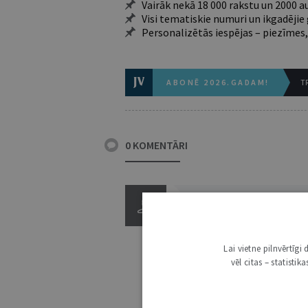
Vairāk nekā 18 000 rakstu un 2000 a
Visi tematiskie numuri un ikgadēji
Personalizētās iespējas – piezīmes,
ABONĒ 2026.GADAM!
TR
0 KOMENTĀRI
Lai vietne pilnvērtīg
vēl citas – statisti
3000