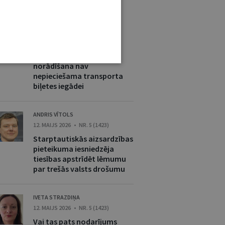
ĒL ŠAJĀ TIESĪBU PRAKSĒ
VIKTORIJA SOŅECA
12. MAIJS 2026 • NR. 5 (1423)
Dzimuma identitātes
norādīšana nav
nepieciešama transporta
biļetes iegādei
ANDRIS VĪTOLS
12. MAIJS 2026 • NR. 5 (1423)
Starptautiskās aizsardzības
pieteikuma iesniedzēja
tiesības apstrīdēt lēmumu
par trešās valsts drošumu
IVETA STRAZDIŅA
12. MAIJS 2026 • NR. 5 (1423)
Vai tas pats nodarījums