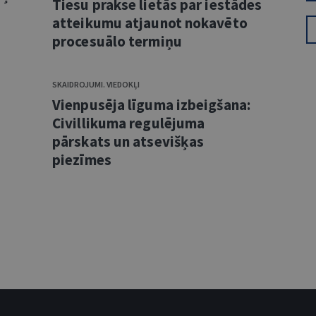
Tiesu prakse lietās par iestādes
atteikumu atjaunot nokavēto
procesuālo termiņu
SKAIDROJUMI. VIEDOKĻI
Vienpusēja līguma izbeigšana:
Civillikuma regulējuma
pārskats un atsevišķas
piezīmes