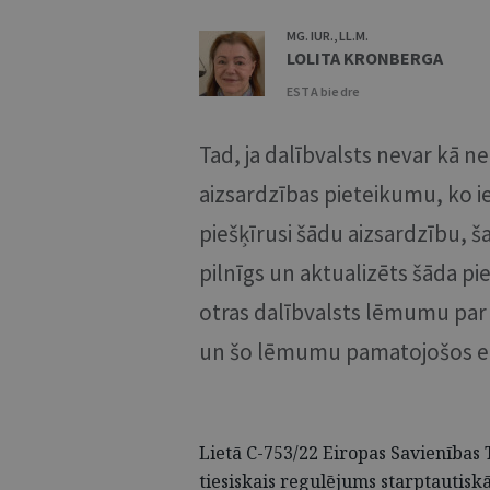
MG. IUR., LL.M.
LOLITA KRONBERGA
ESTA biedre
Tad, ja dalībvalsts nevar kā 
aizsardzības pieteikumu, ko ie
piešķīrusi šādu aizsardzību, šai
pilnīgs un aktualizēts šāda p
otras dalībvalsts lēmumu par 
un šo lēmumu pamatojošos e
Lietā C-753/22 Eiropas Savienības T
tiesiskais regulējums starptautisk