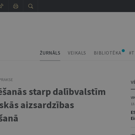
ŽURNĀLS
VEIKALS
BIBLIOTĒKA
#T
 PRAKSE
V
ēšanās starp dalībvalstīm
VI
iskās aizsardzības
13
E
īšanā
E