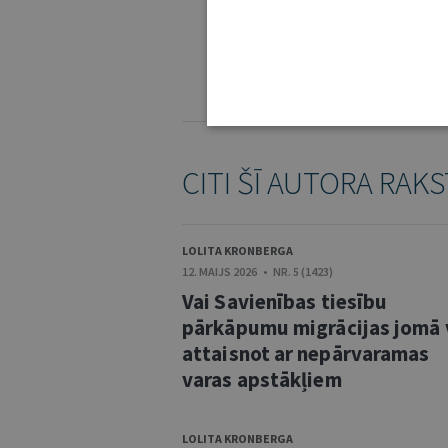
IE
KOMENTĒŠANAS NOTEIKUMI
CITI ŠĪ AUTORA RAKS
LOLITA KRONBERGA
12. MAIJS 2026 • NR. 5 (1423)
Vai Savienības tiesību
pārkāpumu migrācijas jomā 
attaisnot ar nepārvaramas
varas apstākļiem
LOLITA KRONBERGA