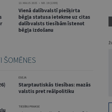
13. MAIJS 2025 • NR. 19 (1389)
Vienā dalībvalstī piešķirta
s
bēgļa statusa ietekme uz citas
r
dalībvalsts tiesībām īstenot
bēgļa izdošanu
Ž
TI ŠOMĒNES
ESEJA
26)
Starptautiskās tiesības: mazās
valstis pret reālpolitiku
TIESĪBU PRAKSE
kļu