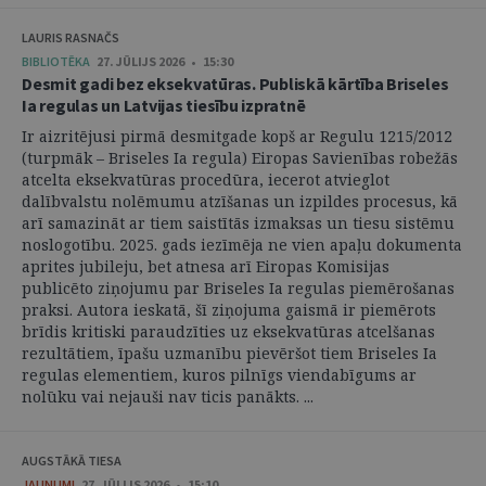
LAURIS RASNAČS
BIBLIOTĒKA
27. JŪLIJS 2026 • 15:30
Desmit gadi bez eksekvatūras. Publiskā kārtība Briseles
Ia regulas un Latvijas tiesību izpratnē
Ir aizritējusi pirmā desmitgade kopš ar Regulu 1215/2012
(turpmāk – Briseles Ia regula) Eiropas Savienības robežās
atcelta eksekvatūras procedūra, iecerot atvieglot
dalībvalstu nolēmumu atzīšanas un izpildes procesus, kā
arī samazināt ar tiem saistītās izmaksas un tiesu sistēmu
noslogotību. 2025. gads iezīmēja ne vien apaļu dokumenta
aprites jubileju, bet atnesa arī Eiropas Komisijas
publicēto ziņojumu par Briseles Ia regulas piemērošanas
praksi. Autora ieskatā, šī ziņojuma gaismā ir piemērots
brīdis kritiski paraudzīties uz eksekvatūras atcelšanas
rezultātiem, īpašu uzmanību pievēršot tiem Briseles Ia
regulas elementiem, kuros pilnīgs viendabīgums ar
nolūku vai nejauši nav ticis panākts. ...
AUGSTĀKĀ TIESA
JAUNUMI
27. JŪLIJS 2026 • 15:10