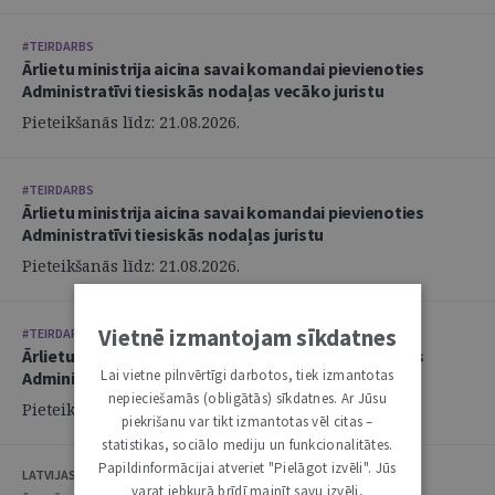
#TEIRDARBS
Ārlietu ministrija aicina savai komandai pievienoties
Administratīvi tiesiskās nodaļas vecāko juristu
Pieteikšanās līdz: 21.08.2026.
#TEIRDARBS
Ārlietu ministrija aicina savai komandai pievienoties
Administratīvi tiesiskās nodaļas juristu
Pieteikšanās līdz: 21.08.2026.
Vietnē izmantojam sīkdatnes
#TEIRDARBS
Ārlietu ministrija aicina savai komandai pievienoties
Lai vietne pilnvērtīgi darbotos, tiek izmantotas
Administratīvi tiesiskās nodaļas juristu
nepieciešamās (obligātās) sīkdatnes. Ar Jūsu
Pieteikšanās līdz: 21.08.2026.
piekrišanu var tikt izmantotas vēl citas –
statistikas, sociālo mediju un funkcionalitātes.
Papildinformācijai atveriet "Pielāgot izvēli". Jūs
LATVIJAS ZVĒRINĀTU ADVOKĀTU PADOME
varat jebkurā brīdī mainīt savu izvēli,