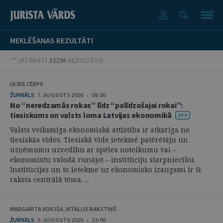
MEKLĒŠANAS REZULTĀTI
"" (
ATRASTI
33296
REZULTĀTI
)
ULDIS CĒRPS
ŽURNĀLS
7. AUGUSTS 2026 • 08:00
No “neredzamās rokas” līdz “palīdzošajai rokai”:
tiesiskums un valsts loma Latvijas ekonomikā
Valsts veiksmīga ekonomiskā attīstība ir atkarīga no
tiesiskās vides. Tiesiskā vide ietekmē patērētāju un
uzņēmumu uzvedību ar spēles noteikumu vai –
ekonomistu valodā runājot – institūciju starpniecību.
Institūcijas un to ietekme uz ekonomisko izaugsmi ir šī
raksta centrālā tēma. ...
MARGARITA VOICIŠA, VITĀLIJS RAKSTIŅŠ
ŽURNĀLS
5. AUGUSTS 2026 • 12:00