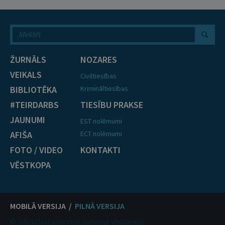
ŽURNĀLS
NOZARES
VEIKALS
Civiltiesības
BIBLIOTĒKA
Krimināltiesības
#TEIRDARBS
TIESĪBU PRAKSE
JAUNUMI
EST nolēmumi
AFIŠA
ECT nolēmumi
FOTO / VIDEO
KONTAKTI
VĒSTKOPA
MOBILĀ VERSIJA /
PILNĀ VERSIJA
© Oficiālais izdevējs Latvijas Vēstnesis