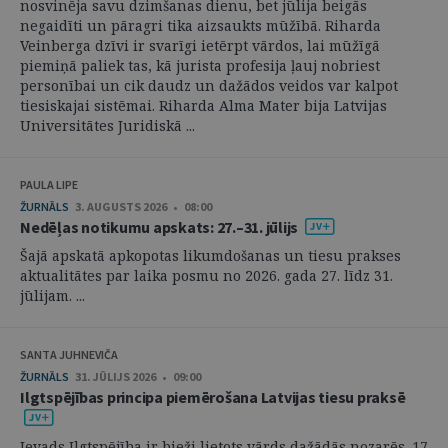
nosvinēja savu dzimšanas dienu, bet jūlija beigās
negaidīti un pāragri tika aizsaukts mūžībā. Riharda
Veinberga dzīvi ir svarīgi ietērpt vārdos, lai mūžīgā
piemiņā paliek tas, kā jurista profesija ļauj nobriest
personībai un cik daudz un dažādos veidos var kalpot
tiesiskajai sistēmai. Riharda Alma Mater bija Latvijas
Universitātes Juridiskā ...
PAULA LIPE
ŽURNĀLS
3. AUGUSTS 2026 • 08:00
Nedēļas notikumu apskats: 27.–31. jūlijs
Šajā apskatā apkopotas likumdošanas un tiesu prakses
aktualitātes par laika posmu no 2026. gada 27. līdz 31.
jūlijam. ...
SANTA JUHNEVIČA
ŽURNĀLS
31. JŪLIJS 2026 • 09:00
Ilgtspējības principa piemērošana Latvijas tiesu praksē
Ievads Ilgtspējība ir bieži lietots vārds dažādās nozarēs. 17