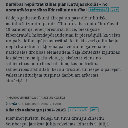
Darbības nepārtrauktības plāni Latvijas skolās – no
normatīvās prasības līdz reālai noturībai
Pēdējo gadu notikumi Eiropā un pasaulē ir būtiski
mainījuši izpratni par drošību un valsts noturību. Covid-
19 pandēmija, energoresursu krīze, pieaugošie
kiberdraudi, hibrīdapdraudējumi ir pierādījuši, ka valsts
un pašvaldību spēja nodrošināt kritiski svarīgu funkciju
nepārtrauktību ir kļuvusi par vienu no galvenajiem
nacionālās drošības elementiem. Šajā kontekstā izglītības
iestādes ieņem īpašu vietu, jo skolas ir viens no
sabiedrības noturības balstiem, kas nodrošina
sabiedrības stabilitāti, bērnu drošību un iespēju pārējām
valsts institūcijām turpināt darbu arī ārkārtas
situācijās.1 ...
RIHARDA VEINBERGA DRAUGI UN KOLĒĢI
ŽURNĀLS
3. AUGUSTS 2026 • 15:00
Rihards Veinbergs (1987–2026)
Pieminot juristu, kolēģi un tuvu draugu Rihardu
Veinbergu, jāraksta jūlija rekviēms. Rihards 9. jūlijā