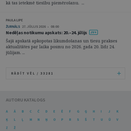
kā tas ietekmē tiesību piemērošanu. ...
PAULA LIPE
ŽURNĀLS
27. JŪLIJS 2026 • 08:00
Nedēļas notikumu apskats: 20.–24. jūlijs
Šajā apskatā apkopotas likumdošanas un tiesu prakses
aktualitātes par laika posmu no 2026. gada 20. līdz 24.
jūlijam. ...
RĀDĪT VĒL /
33281
AUTORU KATALOGS
A
Ā
B
C
Č
D
E
Ē
F
G
Ģ
H
I
J
K
Ķ
L
Ļ
M
N
Ņ
O
P
R
S
Š
T
U
Ū
V
Z
Ž