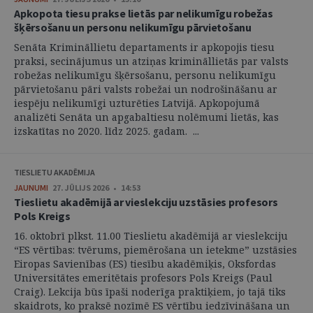
Apkopota tiesu prakse lietās par nelikumīgu robežas
šķērsošanu un personu nelikumīgu pārvietošanu
Senāta Krimināllietu departaments ir apkopojis tiesu
praksi, secinājumus un atziņas krimināllietās par valsts
robežas nelikumīgu šķērsošanu, personu nelikumīgu
pārvietošanu pāri valsts robežai un nodrošināšanu ar
iespēju nelikumīgi uzturēties Latvijā. Apkopojumā
analizēti Senāta un apgabaltiesu nolēmumi lietās, kas
izskatītas no 2020. līdz 2025. gadam. ...
TIESLIETU AKADĒMIJA
JAUNUMI
27. JŪLIJS 2026 • 14:53
Tieslietu akadēmijā ar vieslekciju uzstāsies profesors
Pols Kreigs
16. oktobrī plkst. 11.00 Tieslietu akadēmijā ar vieslekciju
“ES vērtības: tvērums, piemērošana un ietekme” uzstāsies
Eiropas Savienības (ES) tiesību akadēmiķis, Oksfordas
Universitātes emeritētais profesors Pols Kreigs (Paul
Craig). Lekcija būs īpaši noderīga praktiķiem, jo tajā tiks
skaidrots, ko praksē nozīmē ES vērtību iedzīvināšana un