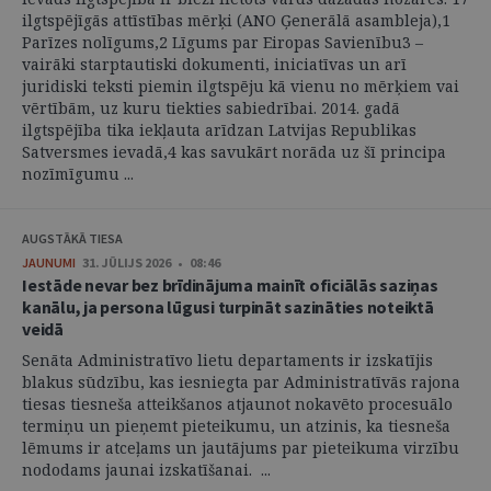
ilgtspējīgās attīstības mērķi (ANO Ģenerālā asambleja),1
Parīzes nolīgums,2 Līgums par Eiropas Savienību3 –
vairāki starptautiski dokumenti, iniciatīvas un arī
juridiski teksti piemin ilgtspēju kā vienu no mērķiem vai
vērtībām, uz kuru tiekties sabiedrībai. 2014. gadā
ilgtspējība tika iekļauta arīdzan Latvijas Republikas
Satversmes ievadā,4 kas savukārt norāda uz šī principa
nozīmīgumu ...
AUGSTĀKĀ TIESA
JAUNUMI
31. JŪLIJS 2026 • 08:46
Iestāde nevar bez brīdinājuma mainīt oficiālās saziņas
kanālu, ja persona lūgusi turpināt sazināties noteiktā
veidā
Senāta Administratīvo lietu departaments ir izskatījis
blakus sūdzību, kas iesniegta par Administratīvās rajona
tiesas tiesneša atteikšanos atjaunot nokavēto procesuālo
termiņu un pieņemt pieteikumu, un atzinis, ka tiesneša
lēmums ir atceļams un jautājums par pieteikuma virzību
nododams jaunai izskatīšanai. ...