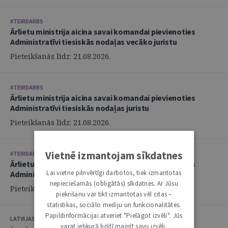
#TEIRDARBS
Ārlietu ministrija aicina savai komandai pievienoties
Administratīvi tiesiskās nodaļas vecāko juristu
Pieteikšanās līdz: 21.08.2026.
#TEIRDARBS
Ārlietu ministrija aicina savai komandai pievienoties
Administratīvi tiesiskās nodaļas juristu
Pieteikšanās līdz: 21.08.2026.
Vietnē izmantojam sīkdatnes
#TEIRDARBS
Ārlietu ministrija aicina savai komandai pievienoties
Lai vietne pilnvērtīgi darbotos, tiek izmantotas
Administratīvi tiesiskās nodaļas juristu
nepieciešamās (obligātās) sīkdatnes. Ar Jūsu
Pieteikšanās līdz: 21.08.2026.
piekrišanu var tikt izmantotas vēl citas –
statistikas, sociālo mediju un funkcionalitātes.
Papildinformācijai atveriet "Pielāgot izvēli". Jūs
LATVIJAS ZVĒRINĀTU ADVOKĀTU PADOME
varat jebkurā brīdī mainīt savu izvēli,