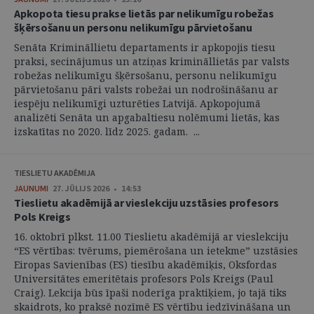
Apkopota tiesu prakse lietās par nelikumīgu robežas
šķērsošanu un personu nelikumīgu pārvietošanu
Senāta Krimināllietu departaments ir apkopojis tiesu
praksi, secinājumus un atziņas krimināllietās par valsts
robežas nelikumīgu šķērsošanu, personu nelikumīgu
pārvietošanu pāri valsts robežai un nodrošināšanu ar
iespēju nelikumīgi uzturēties Latvijā. Apkopojumā
analizēti Senāta un apgabaltiesu nolēmumi lietās, kas
izskatītas no 2020. līdz 2025. gadam. ...
TIESLIETU AKADĒMIJA
JAUNUMI
27. JŪLIJS 2026 • 14:53
Tieslietu akadēmijā ar vieslekciju uzstāsies profesors
Pols Kreigs
16. oktobrī plkst. 11.00 Tieslietu akadēmijā ar vieslekciju
“ES vērtības: tvērums, piemērošana un ietekme” uzstāsies
Eiropas Savienības (ES) tiesību akadēmiķis, Oksfordas
Universitātes emeritētais profesors Pols Kreigs (Paul
Craig). Lekcija būs īpaši noderīga praktiķiem, jo tajā tiks
skaidrots, ko praksē nozīmē ES vērtību iedzīvināšana un