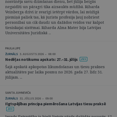
nosvinēja savu dzimšanas dienu, bet jūlija beigās
negaidīti un pāragri tika aizsaukts mūžībā. Riharda
Veinberga dzīvi ir svarīgi ietērpt vārdos, lai mūžīgā
piemiņā paliek tas, kā jurista profesija ļauj nobriest
personībai un cik daudz un dažādos veidos var kalpot
tiesiskajai sistēmai. Riharda Alma Mater bija Latvijas
Universitātes Juridiskā ...
PAULA LIPE
ŽURNĀLS
3. AUGUSTS 2026 • 08:00
Nedēļas notikumu apskats: 27.–31. jūlijs
Šajā apskatā apkopotas likumdošanas un tiesu prakses
aktualitātes par laika posmu no 2026. gada 27. līdz 31.
jūlijam. ...
SANTA JUHNEVIČA
ŽURNĀLS
31. JŪLIJS 2026 • 09:00
Ilgtspējības principa piemērošana Latvijas tiesu praksē
Ievads Ilgtspējība ir bieži lietots vārds dažādās nozarēs. 17