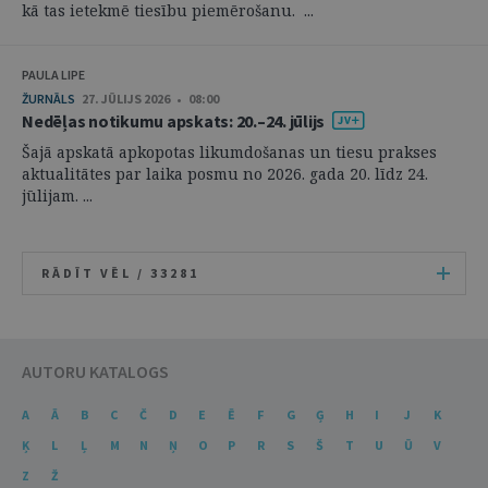
kā tas ietekmē tiesību piemērošanu. ...
PAULA LIPE
ŽURNĀLS
27. JŪLIJS 2026 • 08:00
Nedēļas notikumu apskats: 20.–24. jūlijs
Šajā apskatā apkopotas likumdošanas un tiesu prakses
aktualitātes par laika posmu no 2026. gada 20. līdz 24.
jūlijam. ...
RĀDĪT VĒL /
33281
AUTORU KATALOGS
A
Ā
B
C
Č
D
E
Ē
F
G
Ģ
H
I
J
K
Ķ
L
Ļ
M
N
Ņ
O
P
R
S
Š
T
U
Ū
V
Z
Ž