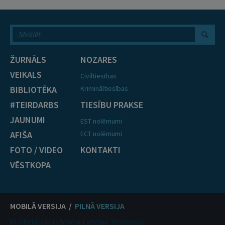
ŽURNĀLS
NOZARES
VEIKALS
Civiltiesības
BIBLIOTĒKA
Krimināltiesības
#TEIRDARBS
TIESĪBU PRAKSE
JAUNUMI
EST nolēmumi
AFIŠA
ECT nolēmumi
FOTO / VIDEO
KONTAKTI
VĒSTKOPA
MOBILĀ VERSIJA /
PILNĀ VERSIJA
© Oficiālais izdevējs Latvijas Vēstnesis