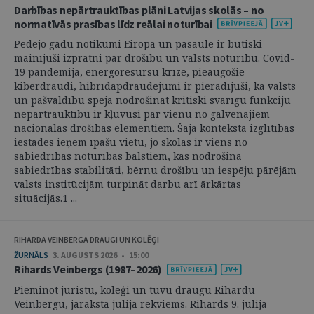
Darbības nepārtrauktības plāni Latvijas skolās – no
normatīvās prasības līdz reālai noturībai
Pēdējo gadu notikumi Eiropā un pasaulē ir būtiski
mainījuši izpratni par drošību un valsts noturību. Covid-
19 pandēmija, energoresursu krīze, pieaugošie
kiberdraudi, hibrīdapdraudējumi ir pierādījuši, ka valsts
un pašvaldību spēja nodrošināt kritiski svarīgu funkciju
nepārtrauktību ir kļuvusi par vienu no galvenajiem
nacionālās drošības elementiem. Šajā kontekstā izglītības
iestādes ieņem īpašu vietu, jo skolas ir viens no
sabiedrības noturības balstiem, kas nodrošina
sabiedrības stabilitāti, bērnu drošību un iespēju pārējām
valsts institūcijām turpināt darbu arī ārkārtas
situācijās.1 ...
RIHARDA VEINBERGA DRAUGI UN KOLĒĢI
ŽURNĀLS
3. AUGUSTS 2026 • 15:00
Rihards Veinbergs (1987–2026)
Pieminot juristu, kolēģi un tuvu draugu Rihardu
Veinbergu, jāraksta jūlija rekviēms. Rihards 9. jūlijā