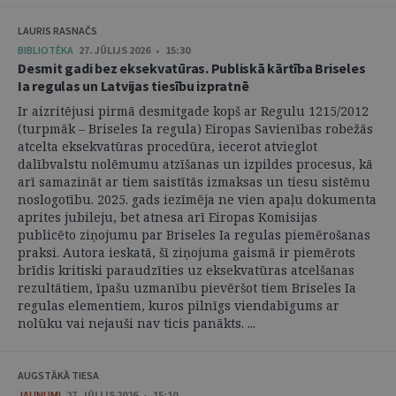
LAURIS RASNAČS
BIBLIOTĒKA
27. JŪLIJS 2026 • 15:30
Desmit gadi bez eksekvatūras. Publiskā kārtība Briseles
Ia regulas un Latvijas tiesību izpratnē
Ir aizritējusi pirmā desmitgade kopš ar Regulu 1215/2012
(turpmāk – Briseles Ia regula) Eiropas Savienības robežās
atcelta eksekvatūras procedūra, iecerot atvieglot
dalībvalstu nolēmumu atzīšanas un izpildes procesus, kā
arī samazināt ar tiem saistītās izmaksas un tiesu sistēmu
noslogotību. 2025. gads iezīmēja ne vien apaļu dokumenta
aprites jubileju, bet atnesa arī Eiropas Komisijas
publicēto ziņojumu par Briseles Ia regulas piemērošanas
praksi. Autora ieskatā, šī ziņojuma gaismā ir piemērots
brīdis kritiski paraudzīties uz eksekvatūras atcelšanas
rezultātiem, īpašu uzmanību pievēršot tiem Briseles Ia
regulas elementiem, kuros pilnīgs viendabīgums ar
nolūku vai nejauši nav ticis panākts. ...
AUGSTĀKĀ TIESA
JAUNUMI
27. JŪLIJS 2026 • 15:10