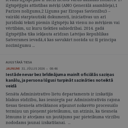
ilgtspējīgās attīstības mērķi (ANO Ģenerālā asambleja),1
Parīzes nolīgums,2 Līgums par Eiropas Savienību3 –
vairāki starptautiski dokumenti, iniciatīvas un arī
juridiski teksti piemin ilgtspēju kā vienu no mērķiem vai
vērtībām, uz kuru tiekties sabiedrībai. 2014. gadā
ilgtspējība tika iekļauta arīdzan Latvijas Republikas
Satversmes ievadā,4 kas savukārt norāda uz šī principa
nozīmīgumu ...
AUGSTĀKĀ TIESA
JAUNUMI
31. JŪLIJS 2026 • 08:46
Iestāde nevar bez brīdinājuma mainīt oficiālās saziņas
kanālu, ja persona lūgusi turpināt sazināties noteiktā
veidā
Senāta Administratīvo lietu departaments ir izskatījis
blakus sūdzību, kas iesniegta par Administratīvās rajona
tiesas tiesneša atteikšanos atjaunot nokavēto procesuālo
termiņu un pieņemt pieteikumu, un atzinis, ka tiesneša
lēmums ir atceļams un jautājums par pieteikuma virzību
nododams jaunai izskatīšanai. ...