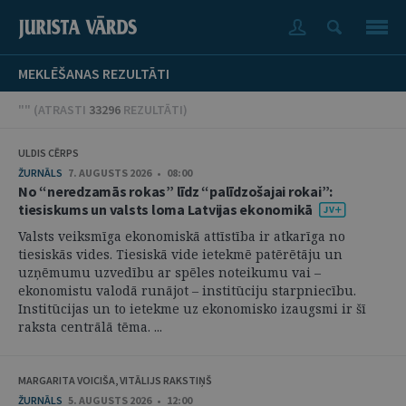
MEKLĒŠANAS REZULTĀTI
"" (
ATRASTI
33296
REZULTĀTI
)
ULDIS CĒRPS
ŽURNĀLS
7. AUGUSTS 2026 • 08:00
No “neredzamās rokas” līdz “palīdzošajai rokai”:
tiesiskums un valsts loma Latvijas ekonomikā
Valsts veiksmīga ekonomiskā attīstība ir atkarīga no
tiesiskās vides. Tiesiskā vide ietekmē patērētāju un
uzņēmumu uzvedību ar spēles noteikumu vai –
ekonomistu valodā runājot – institūciju starpniecību.
Institūcijas un to ietekme uz ekonomisko izaugsmi ir šī
raksta centrālā tēma. ...
MARGARITA VOICIŠA, VITĀLIJS RAKSTIŅŠ
ŽURNĀLS
5. AUGUSTS 2026 • 12:00