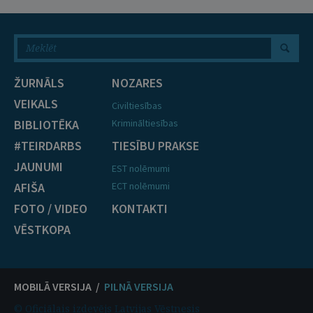
ŽURNĀLS
NOZARES
VEIKALS
Civiltiesības
BIBLIOTĒKA
Krimināltiesības
#TEIRDARBS
TIESĪBU PRAKSE
JAUNUMI
EST nolēmumi
AFIŠA
ECT nolēmumi
FOTO / VIDEO
KONTAKTI
VĒSTKOPA
MOBILĀ VERSIJA /
PILNĀ VERSIJA
© Oficiālais izdevējs Latvijas Vēstnesis