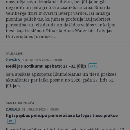
nosvinēja savu dzimšanas dienu, bet jūlija beigās
negaidīti un pāragri tika aizsaukts mūžībā. Riharda
Veinberga dzīvi ir svarīgi ietērpt vārdos, lai mūžīgā
piemiņā paliek tas, kā jurista profesija ļauj nobriest
personībai un cik daudz un dažādos veidos var kalpot
tiesiskajai sistēmai. Riharda Alma Mater bija Latvijas
Universitātes Juridiskā ...
PAULA LIPE
ŽURNĀLS
3. AUGUSTS 2026 • 08:00
Nedēļas notikumu apskats: 27.–31. jūlijs
Šajā apskatā apkopotas likumdošanas un tiesu prakses
aktualitātes par laika posmu no 2026. gada 27. līdz 31.
jūlijam. ...
SANTA JUHNEVIČA
ŽURNĀLS
31. JŪLIJS 2026 • 09:00
Ilgtspējības principa piemērošana Latvijas tiesu praksē
Ievads Ilgtspējība ir bieži lietots vārds dažādās nozarēs. 17