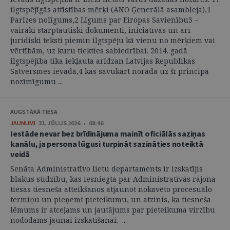
ilgtspējīgās attīstības mērķi (ANO Ģenerālā asambleja),1
Parīzes nolīgums,2 Līgums par Eiropas Savienību3 –
vairāki starptautiski dokumenti, iniciatīvas un arī
juridiski teksti piemin ilgtspēju kā vienu no mērķiem vai
vērtībām, uz kuru tiekties sabiedrībai. 2014. gadā
ilgtspējība tika iekļauta arīdzan Latvijas Republikas
Satversmes ievadā,4 kas savukārt norāda uz šī principa
nozīmīgumu ...
AUGSTĀKĀ TIESA
JAUNUMI
31. JŪLIJS 2026 • 08:46
Iestāde nevar bez brīdinājuma mainīt oficiālās saziņas
kanālu, ja persona lūgusi turpināt sazināties noteiktā
veidā
Senāta Administratīvo lietu departaments ir izskatījis
blakus sūdzību, kas iesniegta par Administratīvās rajona
tiesas tiesneša atteikšanos atjaunot nokavēto procesuālo
termiņu un pieņemt pieteikumu, un atzinis, ka tiesneša
lēmums ir atceļams un jautājums par pieteikuma virzību
nododams jaunai izskatīšanai. ...