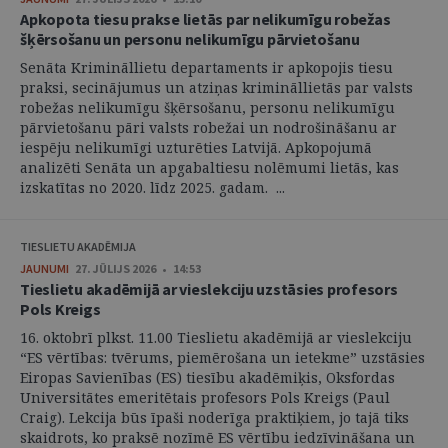
Apkopota tiesu prakse lietās par nelikumīgu robežas
šķērsošanu un personu nelikumīgu pārvietošanu
Senāta Krimināllietu departaments ir apkopojis tiesu
praksi, secinājumus un atziņas krimināllietās par valsts
robežas nelikumīgu šķērsošanu, personu nelikumīgu
pārvietošanu pāri valsts robežai un nodrošināšanu ar
iespēju nelikumīgi uzturēties Latvijā. Apkopojumā
analizēti Senāta un apgabaltiesu nolēmumi lietās, kas
izskatītas no 2020. līdz 2025. gadam. ...
TIESLIETU AKADĒMIJA
JAUNUMI
27. JŪLIJS 2026 • 14:53
Tieslietu akadēmijā ar vieslekciju uzstāsies profesors
Pols Kreigs
16. oktobrī plkst. 11.00 Tieslietu akadēmijā ar vieslekciju
“ES vērtības: tvērums, piemērošana un ietekme” uzstāsies
Eiropas Savienības (ES) tiesību akadēmiķis, Oksfordas
Universitātes emeritētais profesors Pols Kreigs (Paul
Craig). Lekcija būs īpaši noderīga praktiķiem, jo tajā tiks
skaidrots, ko praksē nozīmē ES vērtību iedzīvināšana un