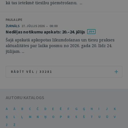
kā tas ietekmē tiesību piemērošanu. ...
PAULA LIPE
ŽURNĀLS
27. JŪLIJS 2026 • 08:00
Nedēļas notikumu apskats: 20.–24. jūlijs
Šajā apskatā apkopotas likumdošanas un tiesu prakses
aktualitātes par laika posmu no 2026. gada 20. līdz 24.
jūlijam. ...
RĀDĪT VĒL /
33281
AUTORU KATALOGS
A
Ā
B
C
Č
D
E
Ē
F
G
Ģ
H
I
J
K
Ķ
L
Ļ
M
N
Ņ
O
P
R
S
Š
T
U
Ū
V
Z
Ž