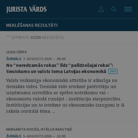
MEKLĒŠANAS REZULTĀTI
"" (
ATRASTI
33296
REZULTĀTI
)
ULDIS CĒRPS
ŽURNĀLS
7. AUGUSTS 2026 • 08:00
No “neredzamās rokas” līdz “palīdzošajai rokai”:
tiesiskums un valsts loma Latvijas ekonomikā
Valsts veiksmīga ekonomiskā attīstība ir atkarīga no
tiesiskās vides. Tiesiskā vide ietekmē patērētāju un
uzņēmumu uzvedību ar spēles noteikumu vai –
ekonomistu valodā runājot – institūciju starpniecību.
Institūcijas un to ietekme uz ekonomisko izaugsmi ir šī
raksta centrālā tēma. ...
MARGARITA VOICIŠA, VITĀLIJS RAKSTIŅŠ
ŽURNĀLS
5. AUGUSTS 2026 • 12:00