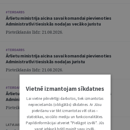
#TEIRDARBS
Ārlietu ministrija aicina savai komandai pievienoties
Administratīvi tiesiskās nodaļas vecāko juristu
Pieteikšanās līdz: 21.08.2026.
#TEIRDARBS
Ārlietu ministrija aicina savai komandai pievienoties
Administratīvi tiesiskās nodaļas juristu
Pieteikšanās līdz: 21.08.2026.
Vietnē izmantojam sīkdatnes
#TEIRDARBS
Ārlietu ministrija aicina savai komandai pievienoties
Lai vietne pilnvērtīgi darbotos, tiek izmantotas
Administratīvi tiesiskās nodaļas juristu
nepieciešamās (obligātās) sīkdatnes. Ar Jūsu
Pieteikšanās līdz: 21.08.2026.
piekrišanu var tikt izmantotas vēl citas –
statistikas, sociālo mediju un funkcionalitātes.
Papildinformācijai atveriet "Pielāgot izvēli". Jūs
LATVIJAS ZVĒRINĀTU ADVOKĀTU PADOME
varat jebkurā brīdī mainīt savu izvēli,