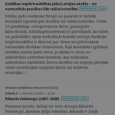
Darbības nepārtrauktības plāni Latvijas skolās – no
normatīvās prasības līdz reālai noturībai
Pēdējo gadu notikumi Eiropā un pasaulē ir būtiski
mainījuši izpratni par drošību un valsts noturību. Covid-
19 pandēmija, energoresursu krīze, pieaugošie
kiberdraudi, hibrīdapdraudējumi ir pierādījuši, ka valsts
un pašvaldību spēja nodrošināt kritiski svarīgu funkciju
nepārtrauktību ir kļuvusi par vienu no galvenajiem
nacionālās drošības elementiem. Šajā kontekstā izglītības
iestādes ieņem īpašu vietu, jo skolas ir viens no
sabiedrības noturības balstiem, kas nodrošina
sabiedrības stabilitāti, bērnu drošību un iespēju pārējām
valsts institūcijām turpināt darbu arī ārkārtas
situācijās.1 ...
RIHARDA VEINBERGA DRAUGI UN KOLĒĢI
ŽURNĀLS
3. AUGUSTS 2026 • 15:00
Rihards Veinbergs (1987–2026)
Pieminot juristu, kolēģi un tuvu draugu Rihardu
Veinbergu, jāraksta jūlija rekviēms. Rihards 9. jūlijā