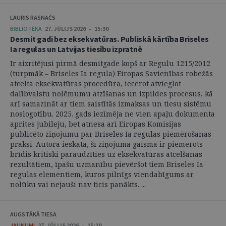
LAURIS RASNAČS
BIBLIOTĒKA
27. JŪLIJS 2026 • 15:30
Desmit gadi bez eksekvatūras. Publiskā kārtība Briseles
Ia regulas un Latvijas tiesību izpratnē
Ir aizritējusi pirmā desmitgade kopš ar Regulu 1215/2012
(turpmāk – Briseles Ia regula) Eiropas Savienības robežās
atcelta eksekvatūras procedūra, iecerot atvieglot
dalībvalstu nolēmumu atzīšanas un izpildes procesus, kā
arī samazināt ar tiem saistītās izmaksas un tiesu sistēmu
noslogotību. 2025. gads iezīmēja ne vien apaļu dokumenta
aprites jubileju, bet atnesa arī Eiropas Komisijas
publicēto ziņojumu par Briseles Ia regulas piemērošanas
praksi. Autora ieskatā, šī ziņojuma gaismā ir piemērots
brīdis kritiski paraudzīties uz eksekvatūras atcelšanas
rezultātiem, īpašu uzmanību pievēršot tiem Briseles Ia
regulas elementiem, kuros pilnīgs viendabīgums ar
nolūku vai nejauši nav ticis panākts. ...
AUGSTĀKĀ TIESA
JAUNUMI
27. JŪLIJS 2026 • 15:10