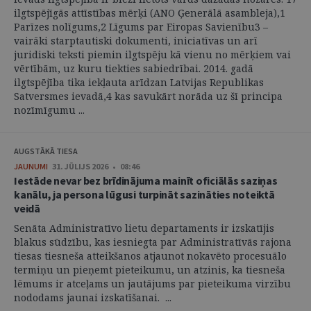
ilgtspējīgās attīstības mērķi (ANO Ģenerālā asambleja),1
Parīzes nolīgums,2 Līgums par Eiropas Savienību3 –
vairāki starptautiski dokumenti, iniciatīvas un arī
juridiski teksti piemin ilgtspēju kā vienu no mērķiem vai
vērtībām, uz kuru tiekties sabiedrībai. 2014. gadā
ilgtspējība tika iekļauta arīdzan Latvijas Republikas
Satversmes ievadā,4 kas savukārt norāda uz šī principa
nozīmīgumu ...
AUGSTĀKĀ TIESA
JAUNUMI
31. JŪLIJS 2026 • 08:46
Iestāde nevar bez brīdinājuma mainīt oficiālās saziņas
kanālu, ja persona lūgusi turpināt sazināties noteiktā
veidā
Senāta Administratīvo lietu departaments ir izskatījis
blakus sūdzību, kas iesniegta par Administratīvās rajona
tiesas tiesneša atteikšanos atjaunot nokavēto procesuālo
termiņu un pieņemt pieteikumu, un atzinis, ka tiesneša
lēmums ir atceļams un jautājums par pieteikuma virzību
nododams jaunai izskatīšanai. ...