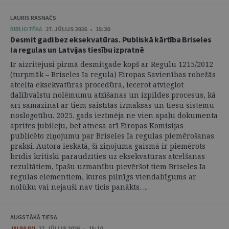
LAURIS RASNAČS
BIBLIOTĒKA
27. JŪLIJS 2026 • 15:30
Desmit gadi bez eksekvatūras. Publiskā kārtība Briseles
Ia regulas un Latvijas tiesību izpratnē
Ir aizritējusi pirmā desmitgade kopš ar Regulu 1215/2012
(turpmāk – Briseles Ia regula) Eiropas Savienības robežās
atcelta eksekvatūras procedūra, iecerot atvieglot
dalībvalstu nolēmumu atzīšanas un izpildes procesus, kā
arī samazināt ar tiem saistītās izmaksas un tiesu sistēmu
noslogotību. 2025. gads iezīmēja ne vien apaļu dokumenta
aprites jubileju, bet atnesa arī Eiropas Komisijas
publicēto ziņojumu par Briseles Ia regulas piemērošanas
praksi. Autora ieskatā, šī ziņojuma gaismā ir piemērots
brīdis kritiski paraudzīties uz eksekvatūras atcelšanas
rezultātiem, īpašu uzmanību pievēršot tiem Briseles Ia
regulas elementiem, kuros pilnīgs viendabīgums ar
nolūku vai nejauši nav ticis panākts. ...
AUGSTĀKĀ TIESA
JAUNUMI
27. JŪLIJS 2026 • 15:10