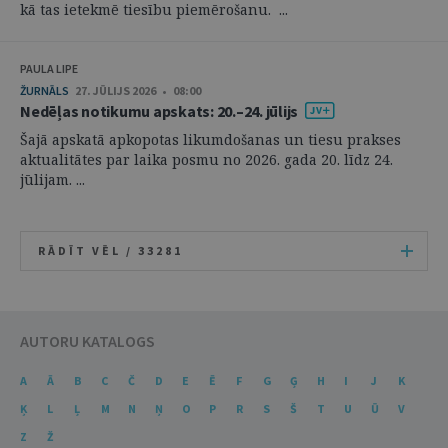
kā tas ietekmē tiesību piemērošanu. ...
PAULA LIPE
ŽURNĀLS
27. JŪLIJS 2026 • 08:00
Nedēļas notikumu apskats: 20.–24. jūlijs
Šajā apskatā apkopotas likumdošanas un tiesu prakses
aktualitātes par laika posmu no 2026. gada 20. līdz 24.
jūlijam. ...
RĀDĪT VĒL /
33281
AUTORU KATALOGS
A
Ā
B
C
Č
D
E
Ē
F
G
Ģ
H
I
J
K
Ķ
L
Ļ
M
N
Ņ
O
P
R
S
Š
T
U
Ū
V
Z
Ž