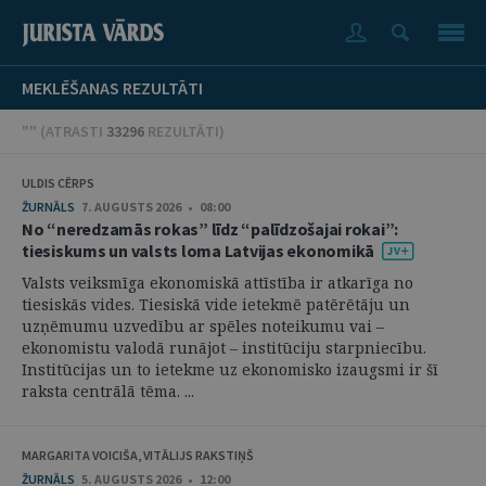
MEKLĒŠANAS REZULTĀTI
"" (
ATRASTI
33296
REZULTĀTI
)
ULDIS CĒRPS
ŽURNĀLS
7. AUGUSTS 2026 • 08:00
No “neredzamās rokas” līdz “palīdzošajai rokai”:
tiesiskums un valsts loma Latvijas ekonomikā
Valsts veiksmīga ekonomiskā attīstība ir atkarīga no
tiesiskās vides. Tiesiskā vide ietekmē patērētāju un
uzņēmumu uzvedību ar spēles noteikumu vai –
ekonomistu valodā runājot – institūciju starpniecību.
Institūcijas un to ietekme uz ekonomisko izaugsmi ir šī
raksta centrālā tēma. ...
MARGARITA VOICIŠA, VITĀLIJS RAKSTIŅŠ
ŽURNĀLS
5. AUGUSTS 2026 • 12:00