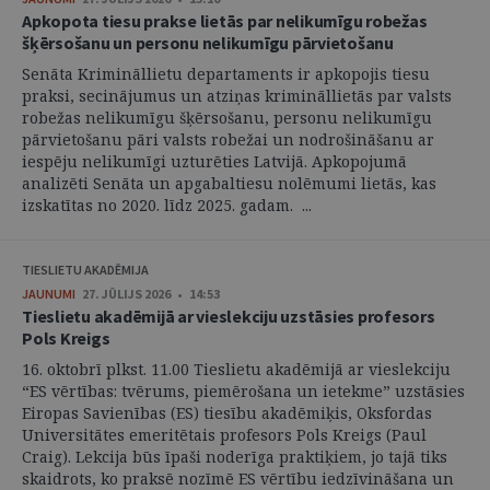
Apkopota tiesu prakse lietās par nelikumīgu robežas
šķērsošanu un personu nelikumīgu pārvietošanu
Senāta Krimināllietu departaments ir apkopojis tiesu
praksi, secinājumus un atziņas krimināllietās par valsts
robežas nelikumīgu šķērsošanu, personu nelikumīgu
pārvietošanu pāri valsts robežai un nodrošināšanu ar
iespēju nelikumīgi uzturēties Latvijā. Apkopojumā
analizēti Senāta un apgabaltiesu nolēmumi lietās, kas
izskatītas no 2020. līdz 2025. gadam. ...
TIESLIETU AKADĒMIJA
JAUNUMI
27. JŪLIJS 2026 • 14:53
Tieslietu akadēmijā ar vieslekciju uzstāsies profesors
Pols Kreigs
16. oktobrī plkst. 11.00 Tieslietu akadēmijā ar vieslekciju
“ES vērtības: tvērums, piemērošana un ietekme” uzstāsies
Eiropas Savienības (ES) tiesību akadēmiķis, Oksfordas
Universitātes emeritētais profesors Pols Kreigs (Paul
Craig). Lekcija būs īpaši noderīga praktiķiem, jo tajā tiks
skaidrots, ko praksē nozīmē ES vērtību iedzīvināšana un