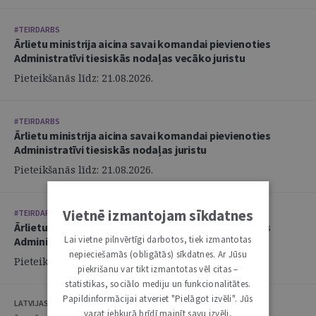
#TEIRDARBS
Ārlietu ministrija aicina savai komandai pievienoties
Administratīvi tiesiskās nodaļas vecāko juristu
Pieteikšanās līdz: 21.08.2026.
#TEIRDARBS
Ārlietu ministrija aicina savai komandai pievienoties
Administratīvi tiesiskās nodaļas juristu
Pieteikšanās līdz: 21.08.2026.
Vietnē izmantojam sīkdatnes
#TEIRDARBS
Ārlietu ministrija aicina savai komandai pievienoties
Lai vietne pilnvērtīgi darbotos, tiek izmantotas
Administratīvi tiesiskās nodaļas juristu
nepieciešamās (obligātās) sīkdatnes. Ar Jūsu
Pieteikšanās līdz: 21.08.2026.
piekrišanu var tikt izmantotas vēl citas –
statistikas, sociālo mediju un funkcionalitātes.
Papildinformācijai atveriet "Pielāgot izvēli". Jūs
LATVIJAS ZVĒRINĀTU ADVOKĀTU PADOME
varat jebkurā brīdī mainīt savu izvēli,