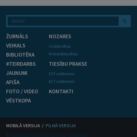
ŽURNĀLS
NOZARES
VEIKALS
Civiltiesības
BIBLIOTĒKA
Krimināltiesības
#TEIRDARBS
TIESĪBU PRAKSE
JAUNUMI
EST nolēmumi
AFIŠA
ECT nolēmumi
FOTO / VIDEO
KONTAKTI
VĒSTKOPA
MOBILĀ VERSIJA /
PILNĀ VERSIJA
© Oficiālais izdevējs Latvijas Vēstnesis