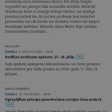
nosvinēja savu dzimšanas dienu, bet jūlija beigās
negaidīti un pāragri tika aizsaukts mūžībā. Riharda
Veinberga dzīvi ir svarīgi ietērpt vārdos, lai mūžīgā
piemiņā paliek tas, kā jurista profesija ļauj nobriest
personībai un cik daudz un dažādos veidos var kalpot
tiesiskajai sistēmai. Riharda Alma Mater bija Latvijas
Universitātes Juridiskā ...
PAULA LIPE
ŽURNĀLS
3. AUGUSTS 2026 • 08:00
Nedēļas notikumu apskats: 27.–31. jūlijs
Šajā apskatā apkopotas likumdošanas un tiesu prakses
aktualitātes par laika posmu no 2026. gada 27. līdz 31.
jūlijam. ...
SANTA JUHNEVIČA
ŽURNĀLS
31. JŪLIJS 2026 • 09:00
Ilgtspējības principa piemērošana Latvijas tiesu praksē
Ievads Ilgtspējība ir bieži lietots vārds dažādās nozarēs. 17