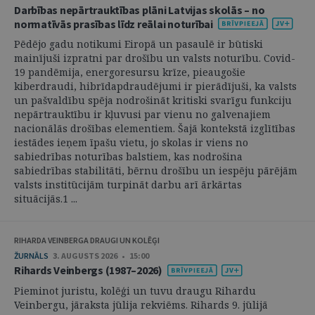
Darbības nepārtrauktības plāni Latvijas skolās – no
normatīvās prasības līdz reālai noturībai
Pēdējo gadu notikumi Eiropā un pasaulē ir būtiski
mainījuši izpratni par drošību un valsts noturību. Covid-
19 pandēmija, energoresursu krīze, pieaugošie
kiberdraudi, hibrīdapdraudējumi ir pierādījuši, ka valsts
un pašvaldību spēja nodrošināt kritiski svarīgu funkciju
nepārtrauktību ir kļuvusi par vienu no galvenajiem
nacionālās drošības elementiem. Šajā kontekstā izglītības
iestādes ieņem īpašu vietu, jo skolas ir viens no
sabiedrības noturības balstiem, kas nodrošina
sabiedrības stabilitāti, bērnu drošību un iespēju pārējām
valsts institūcijām turpināt darbu arī ārkārtas
situācijās.1 ...
RIHARDA VEINBERGA DRAUGI UN KOLĒĢI
ŽURNĀLS
3. AUGUSTS 2026 • 15:00
Rihards Veinbergs (1987–2026)
Pieminot juristu, kolēģi un tuvu draugu Rihardu
Veinbergu, jāraksta jūlija rekviēms. Rihards 9. jūlijā