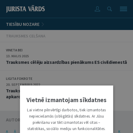
TIESĪBU NOZARE
TRAUKSMES CELŠANA
VINETA BEI
13. MAIJS 2025
Trauksmes cēlēju aizsardzības pienākums ES civildienestā
LIGITA FOKROTE
20. SEPTEMBRIS 2022
Trauksmes celšana Korupcijas novēršanas un
apkarošanas birojā kā kompetentajā institūcijā
Vietnē izmantojam sīkdatnes
Lai vietne pilnvērtīgi darbotos, tiek izmantotas
nepieciešamās (obligātās) sīkdatnes. Ar Jūsu
AUTORU KATALOGS
piekrišanu var tikt izmantotas vēl citas –
statistikas, sociālo mediju un funkcionalitātes.
A
Ā
B
C
Č
D
E
Ē
F
G
Ģ
H
I
J
K