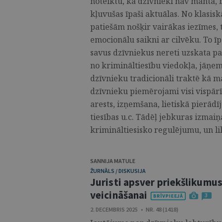
noteiktu, ka dzīvnieki nav manta, 
kļuvušas īpaši aktuālas. No klasisk
patiešām nošķir vairākas iezīmes, t
emocionālu saikni ar cilvēku. To ī
savus dzīvniekus nereti uzskata pa
no krimināltiesību viedokļa, jāņem
dzīvnieku tradicionāli traktē kā m
dzīvnieku piemērojami visi vispārīg
arests, izņemšana, lietiskā pierādī
tiesības u.c. Tādēļ jebkuras izmai
krimināltiesisko regulējumu, un l
SANNIJA MATULE
ŽURNĀLS / DISKUSIJA
Juristi apsver priekšlikumus
veicināšanai
3
2. DECEMBRIS 2025 • NR. 48 (1418)