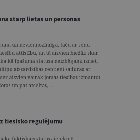
ona starp lietas un personas
jauna un neviennozīmīga, taču ar senu
iesību attīstību, un tā aizvien biežāk skar
eka kā īpašuma statusa neizbēgami izriet,
tņu aizsardzības centieni saduras ar
omēr aizvien vairāk jomās tiesības izmantot
tas un pat atceltas, ...
z tiesisko regulējumu
nieka faktiskais statuss ietekmē