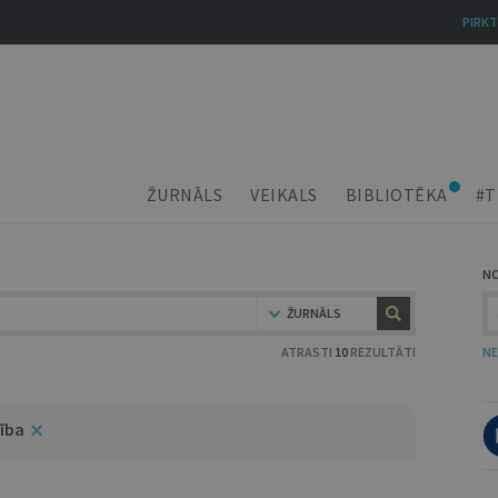
PIRKT
ŽURNĀLS
VEIKALS
BIBLIOTĒKA
#T
N
ŽURNĀLS
ATRASTI
10
REZULTĀTI
NE
zība