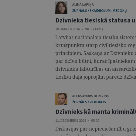
ALĪNA LAPIŅA
ŽURNĀLS / SKAIDROJUMI. VIEDOKĻI
Dzīvnieka tiesiskā statusa u
10. MARTS 2026 • NR. 3 (1421)
Latvijas nacionālajā tiesību sistēm
krustpunktā starp civiltiesisko re
principiem. Saskaņā ar Dzīvnieku a
par dzīvu būtni, kuras īpašniekam
dzīvnieku labturības un aizsardzīb
tiesību daļa joprojām paredz dzīvnie
ALEKSANDRS BEREZINS
ŽURNĀLS / VIEDOKLIS
Dzīvnieks kā manta krimināl
11. DECEMBRIS 2025 • 08:00
Diskusijas par nepieciešamību groz