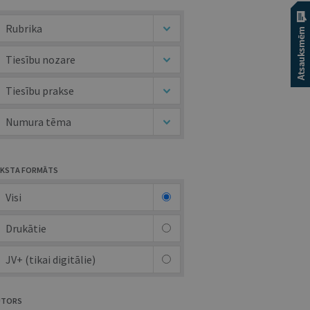
Rubrika
Tiesību nozare
Tiesību prakse
Numura tēma
KSTA FORMĀTS
Visi
Drukātie
JV+ (tikai digitālie)
UTORS