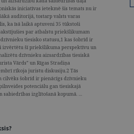
 un aizsardzību kādā sabiedrības daļā
oniskās iniciatīvas ietekmē šis temats nu ir
šākā auditorijā, tostarp valsts varas
lis, ka īsā laikā aptuveni 35 tūkstoši
rakstījušies par atbalstu priekšlikumam
 dzīvnieku tiesisko statusu,1 kas šobrīd ir
ai izvērtētu šī priekšlikuma perspektīvu un
alizētu dzīvnieku aizsardzības tiesiskā
urista Vārds” un Rīgas Stradiņa
mbrī rīkoja juristu diskusiju.2 Tās
n cilvēks šobrīd ir pienācīgs dzīvnieku
 pilnveides potenciālu gan tiesiskajā
 sabiedrības izglītošanā kopumā. ...
ksis?