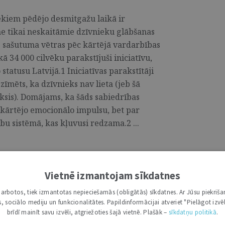
ekiem pēdējo desmitgažu laikā ir
 ne tikai neskaitāmie dzīvnieku glābšanas
kas sašutuma vētras pēc kārtējā vardarbības
kā 34 000 cilvēku parakstījuši iniciatīvu,
 statusu Latvijā.1 Iniciatīvas parakstītāji
ezīmēts, ka dzīvnieks nav lieta (jeb šā
ksis). Domājams, ka šāds sabiedrības
r kārtējo emocionālo impulsu, bet par
u sistēmā, kas kļuvusi redzama.2 ...
Vietnē izmantojam sīkdatnes
sardzības likumā mainīs dzīvnieku
i darbotos, tiek izmantotas nepieciešamās (obligātās) sīkdatnes. Ar Jūsu piekriša
1
kas, sociālo mediju un funkcionalitātes. Papildinformācijai atveriet "Pielāgot izvēl
brīdī mainīt savu izvēli, atgriežoties šajā vietnē. Plašāk –
sīkdatņu politikā
.
nansi raisījušu priekšlikumu par