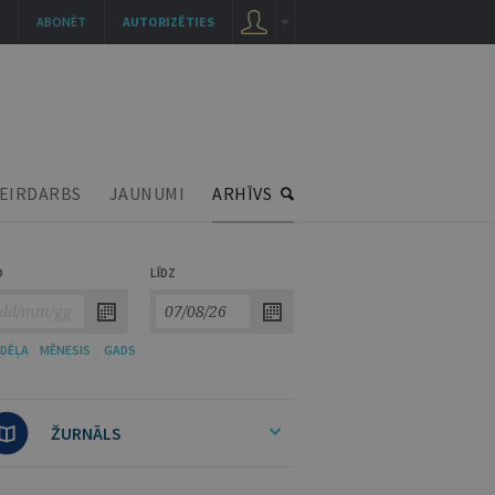
ABONĒT
AUTORIZĒTIES
EIRDARBS
JAUNUMI
ARHĪVS
O
LĪDZ
DĒĻA
/
MĒNESIS
/
GADS
ŽURNĀLS