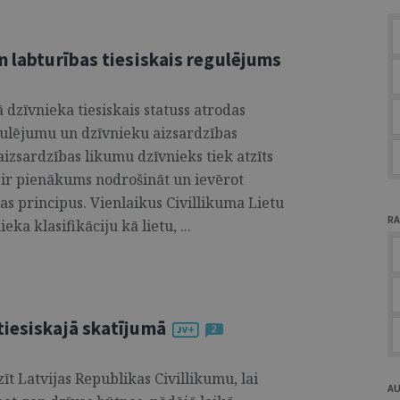
n labturības tiesiskais regulējums
ā dzīvnieka tiesiskais statuss atrodas
gulējumu un dzīvnieku aizsardzības
izsardzības likumu dzīvnieks tiek atzīts
 ir pienākums nodrošināt un ievērot
as principus. Vienlaikus Civillikuma Lietu
RA
ka klasifikāciju kā lietu, ...
tiesiskajā skatījumā
2
īt Latvijas Republikas Civillikumu, lai
A