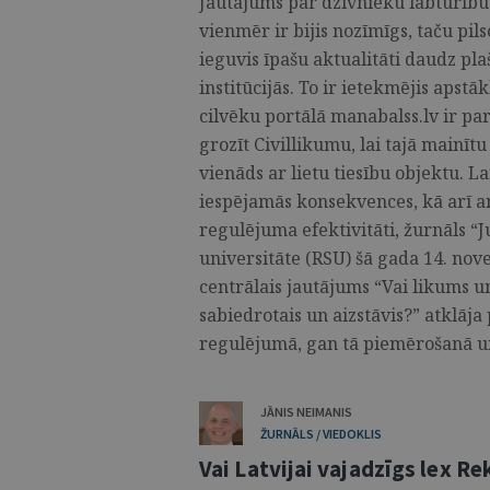
Jautājums par dzīvnieku labturību
vienmēr ir bijis nozīmīgs, taču pils
ieguvis īpašu aktualitāti daudz pla
institūcijās. To ir ietekmējis apstāk
cilvēku portālā manabalss.lv ir pa
grozīt Civillikumu, lai tajā mainītu
vienāds ar lietu tiesību objektu. L
iespējamās konsekvences, kā arī an
regulējuma efektivitāti, žurnāls “J
universitāte (RSU) šā gada 14. nove
centrālais jautājums “Vai likums u
sabiedrotais un aizstāvis?” atklāja
regulējumā, gan tā piemērošanā un
JĀNIS NEIMANIS
ŽURNĀLS / VIEDOKLIS
Vai Latvijai vajadzīgs lex Re