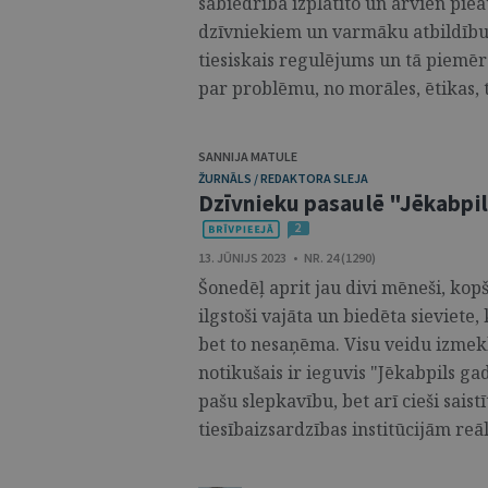
sabiedrībā izplatīto un arvien piea
dzīvniekiem un varmāku atbildību p
tiesiskais regulējums un tā piemē
par problēmu, no morāles, ētikas, 
SANNIJA MATULE
ŽURNĀLS / REDAKTORA SLEJA
Dzīvnieku pasaulē "Jēkabpil
2
13. JŪNIJS 2023 • NR. 24 (1290)
Šonedēļ aprit jau divi mēneši, kop
ilgstoši vajāta un biedēta sieviete,
bet to nesaņēma. Visu veidu izmek
notikušais ir ieguvis "Jēkabpils ga
pašu slepkavību, bet arī cieši sais
tiesībaizsardzības institūcijām reāli