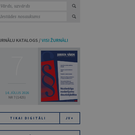
URNĀLU KATALOGS /
VISI ŽURNĀLI
7
14. JŪLIJS 2026
NR 7 (1425)
TIKAI DIGITĀLI
JV+