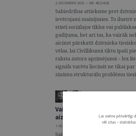
2. DECEMBRIS 2025 • NR. 48 (1418)
Sabiedrības attieksme pret dzīvni
ievērojami mainījusies. To ilustrē
stāsti sociālajos tīklos vai publis
gadījuma, bet arī tas, ka vairāk ne
aicinot pārskatīt dzīvnieka tiesisko
vēlas, lai Civillikumā tiktu īpaši pi
raksta autora apzīmējumā – lex Re
signāls varētu liecināt ne tikai pa
zināmu strukturālu problēmu tiesīb
INESE BĀRA
,
INETA KRODERE
ŽURNĀLS / VIEDOKLIS
Vai grozījumi Dzīvnieku aiz
aizsardzības likteni
Lai vietne pilnvērtīg
vēl citas – statisti
7. NOVEMBRIS 2023 • NR. 45 (1311)
Saistībā ar plašu sabiedrisko rezo