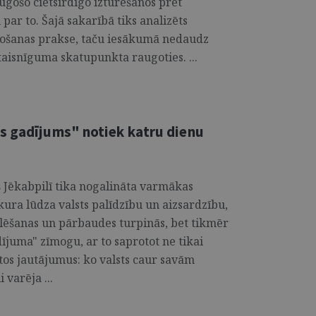
ugošo cietsirdīgo izturēšanos pret
ar to. Šajā sakarībā tiks analizēts
rošanas prakse, taču iesākumā nedaudz
taisnīguma skatupunkta raugoties. ...
s gadījums" notiek katru dienu
š Jēkabpilī tika nogalināta varmākas
 kura lūdza valsts palīdzību un aizsardzību,
lēšanas un pārbaudes turpinās, bet tikmēr
dījuma" zīmogu, ar to saprotot ne tikai
tītos jautājumus: ko valsts caur savām
 varēja ...