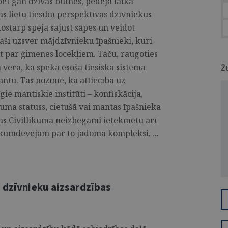
bet gan dzīvas būtnes, pēdējā laikā
ās lietu tiesību perspektīvas dzīvniekus
ostarp spēja sajust sāpes un veidot
paši uzsver mājdzīvnieku īpašnieki, kuri
t par ģimenes locekļiem. Taču, raugoties
 vērā, ka spēkā esošā tiesiskā sistēma
Ž
antu. Tas nozīmē, ka attiecībā uz
ie mantiskie institūti – konfiskācija,
juma statuss, cietušā vai mantas īpašnieka
ņas Civillikumā neizbēgami ietekmētu arī
ikumdevējam par to jādomā kompleksi. ...
 dzīvnieku aizsardzības