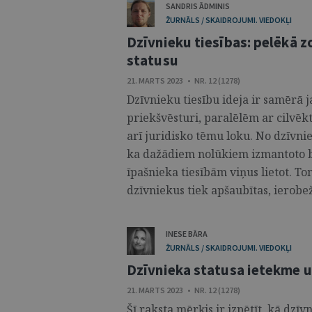
SANDRIS ĀDMINIS
ŽURNĀLS / SKAIDROJUMI. VIEDOKĻI
Dzīvnieku tiesības: pelēkā z
statusu
21. MARTS 2023 • NR. 12 (1278)
Dzīvnieku tiesību ideja ir samērā 
priekšvēsturi, paralēlēm ar cilvēkt
arī juridisko tēmu loku. No dzīvni
ka dažādiem nolūkiem izmantoto bū
īpašnieka tiesībām viņus lietot. T
dzīvniekus tiek apšaubītas, ierobežo
INESE BĀRA
ŽURNĀLS / SKAIDROJUMI. VIEDOKĻI
Dzīvnieka statusa ietekme u
21. MARTS 2023 • NR. 12 (1278)
Šī raksta mērķis ir izpētīt, kā dzīv