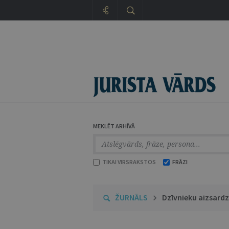
MEKLĒT ARHĪVĀ
TIKAI VIRSRAKSTOS
FRĀZI
ŽURNĀLS
Dzīvnieku aizsard