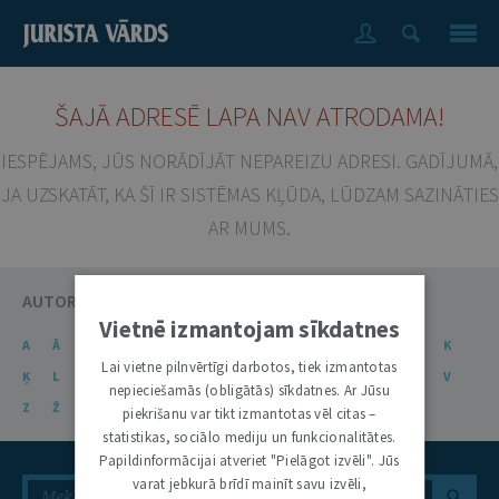
ŠAJĀ ADRESĒ LAPA NAV ATRODAMA!
IESPĒJAMS, JŪS NORĀDĪJĀT NEPAREIZU ADRESI. GADĪJUMĀ,
JA UZSKATĀT, KA ŠĪ IR SISTĒMAS KĻŪDA, LŪDZAM SAZINĀTIES
AR MUMS.
AUTORU KATALOGS
Vietnē izmantojam sīkdatnes
A
Ā
B
C
Č
D
E
Ē
F
G
Ģ
H
I
J
K
Lai vietne pilnvērtīgi darbotos, tiek izmantotas
Ķ
L
Ļ
M
N
Ņ
O
P
R
S
Š
T
U
Ū
V
nepieciešamās (obligātās) sīkdatnes. Ar Jūsu
Z
Ž
piekrišanu var tikt izmantotas vēl citas –
statistikas, sociālo mediju un funkcionalitātes.
Papildinformācijai atveriet "Pielāgot izvēli". Jūs
varat jebkurā brīdī mainīt savu izvēli,