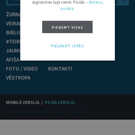
atgriežoties šajā vietnē. Plašāk –
sīkdatņu
politikā
.
ŽURNĀLS
NOZARES
VEIKALS
Civiltiesības
PIEŅEMT VISAS
BIBLIOTĒKA
Krimināltiesības
#TEIRDARBS
TIESĪBU PRAKSE
PIELĀGOT IZVĒLI
JAUNUMI
EST nolēmumi
AFIŠA
ECT nolēmumi
FOTO / VIDEO
KONTAKTI
VĒSTKOPA
MOBILĀ VERSIJA /
PILNĀ VERSIJA
© Oficiālais izdevējs Latvijas Vēstnesis