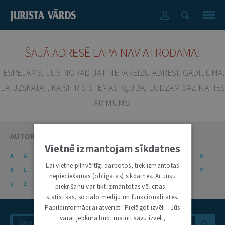
ŠAJĀ ADRESĒ LAPA NAV ATRODAMA!
IESPĒJAMS, JŪS NORĀDĪJĀT NEPAREIZU ADRESI. GADĪJUMĀ,
JA UZSKATĀT, KA ŠĪ IR SISTĒMAS KĻŪDA, LŪDZAM SAZINĀTIES
AR MUMS.
AUTORU KATALOGS
Vietnē izmantojam sīkdatnes
A
Ā
B
C
Č
D
E
Ē
F
G
Ģ
H
I
J
K
Lai vietne pilnvērtīgi darbotos, tiek izmantotas
Ķ
L
Ļ
M
N
Ņ
O
P
R
S
Š
T
U
Ū
V
nepieciešamās (obligātās) sīkdatnes. Ar Jūsu
Z
Ž
piekrišanu var tikt izmantotas vēl citas –
statistikas, sociālo mediju un funkcionalitātes.
Papildinformācijai atveriet "Pielāgot izvēli". Jūs
varat jebkurā brīdī mainīt savu izvēli,