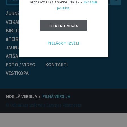
atgriežoties šajā vietnē. Plašāk –
sīkdatņu
politikā
.
ŽURNĀLS
NOZARES
VEIKALS
Civiltiesības
PIEŅEMT VISAS
BIBLIOTĒKA
Krimināltiesības
#TEIRDARBS
TIESĪBU PRAKSE
PIELĀGOT IZVĒLI
JAUNUMI
EST nolēmumi
AFIŠA
ECT nolēmumi
FOTO / VIDEO
KONTAKTI
VĒSTKOPA
MOBILĀ VERSIJA /
PILNĀ VERSIJA
© Oficiālais izdevējs Latvijas Vēstnesis