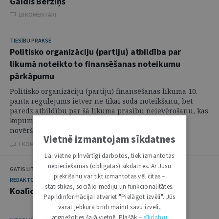
Gaidis Bērziņš
18 KOMENTĀRI
TIESĪBU PRAKSE
Politisko organizāciju (partiju) atbildība par
likumā noteikto to finansēšanas noteikumu
pārkāpumu
Politisko organizāciju (partiju) finansēšanas likuma 10.
panta regulējums ietver ne tikai soda noteikšanu, bet
paredz atbildību par šā likuma prasību neievērošanu, kas
kopumā vērsta uz prettiesiskā stāvokļa pilnvērtīgu
novēršanu. Minētā likuma 10. ...
Vietnē izmantojam sīkdatnes
1 KOMENTĀRI
Lai vietne pilnvērtīgi darbotos, tiek izmantotas
nepieciešamās (obligātās) sīkdatnes. Ar Jūsu
GATIS LITVINS
piekrišanu var tikt izmantotas vēl citas –
REDAKTORA SLEJA
statistikas, sociālo mediju un funkcionalitātes.
Koalīcijas padomi Satversmē neatrast
Papildinformācijai atveriet "Pielāgot izvēli". Jūs
varat jebkurā brīdī mainīt savu izvēli,
atgriežoties šajā vietnē. Plašāk –
sīkdatņu