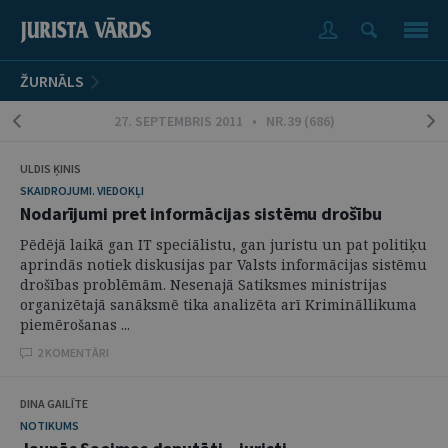
ŽURNĀLS
27. SEPTEMBRIS 2011 • NR.39 (686)
ULDIS ĶINIS
SKAIDROJUMI. VIEDOKĻI
Nodarījumi pret informācijas sistēmu drošību
Pēdējā laikā gan IT speciālistu, gan juristu un pat politiķu
aprindās notiek diskusijas par Valsts informācijas sistēmu
drošības problēmām. Nesenajā Satiksmes ministrijas
organizētajā sanāksmē tika analizēta arī Krimināllikuma
piemērošanas ...
2 KOMENTĀRI
DINA GAILĪTE
NOTIKUMS