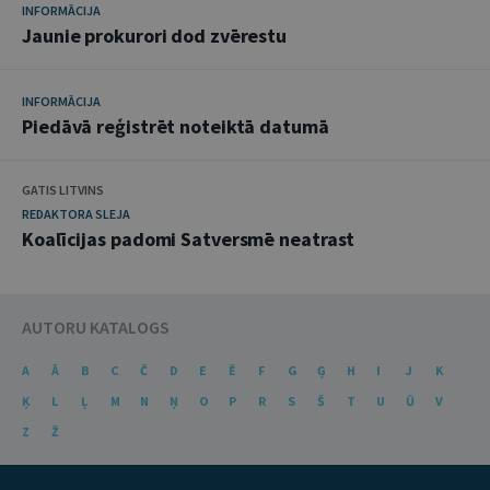
INFORMĀCIJA
Jaunie prokurori dod zvērestu
INFORMĀCIJA
Piedāvā reģistrēt noteiktā datumā
GATIS LITVINS
REDAKTORA SLEJA
Koalīcijas padomi Satversmē neatrast
AUTORU KATALOGS
A
Ā
B
C
Č
D
E
Ē
F
G
Ģ
H
I
J
K
Ķ
L
Ļ
M
N
Ņ
O
P
R
S
Š
T
U
Ū
V
Z
Ž