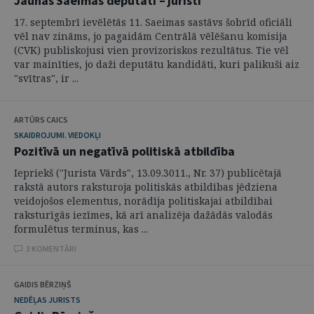
Jaunās Saeimas deputāti – juristi
17. septembrī ievēlētās 11. Saeimas sastāvs šobrīd oficiāli
vēl nav zināms, jo pagaidām Centrālā vēlēšanu komisija
(CVK) publiskojusi vien provizoriskos rezultātus. Tie vēl
var mainīties, jo daži deputātu kandidāti, kuri palikuši aiz
"svītras", ir ...
ARTŪRS CAICS
SKAIDROJUMI. VIEDOKĻI
Pozitīvā un negatīvā politiskā atbildība
Iepriekš ("Jurista Vārds", 13.09.3011., Nr. 37) publicētajā
rakstā autors raksturoja politiskās atbildības jēdziena
veidojošos elementus, norādīja politiskajai atbildībai
raksturīgās iezīmes, kā arī analizēja dažādās valodās
formulētus terminus, kas ...
3 KOMENTĀRI
GAIDIS BĒRZIŅŠ
NEDĒĻAS JURISTS