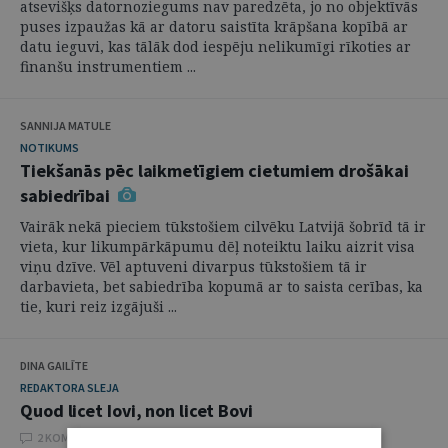
atsevišķs datornoziegums nav paredzēta, jo no objektīvās
puses izpaužas kā ar datoru saistīta krāpšana kopībā ar
datu ieguvi, kas tālāk dod iespēju nelikumīgi rīkoties ar
finanšu instrumentiem ...
SANNIJA MATULE
NOTIKUMS
Tiekšanās pēc laikmetīgiem cietumiem drošākai
sabiedrībai
Vairāk nekā pieciem tūkstošiem cilvēku Latvijā šobrīd tā ir
vieta, kur likumpārkāpumu dēļ noteiktu laiku aizrit visa
viņu dzīve. Vēl aptuveni divarpus tūkstošiem tā ir
darbavieta, bet sabiedrība kopumā ar to saista cerības, ka
tie, kuri reiz izgājuši ...
DINA GAILĪTE
REDAKTORA SLEJA
Quod licet Iovi, non licet Bovi
2 KOMENTĀRI