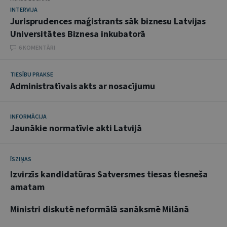
INTERVIJA
Jurisprudences maģistrants sāk biznesu Latvijas
Universitātes Biznesa inkubatorā
6 KOMENTĀRI
TIESĪBU PRAKSE
Administratīvais akts ar nosacījumu
INFORMĀCIJA
Jaunākie normatīvie akti Latvijā
ĪSZIŅAS
Izvirzīs kandidatūras Satversmes tiesas tiesneša
amatam
Ministri diskutē neformālā sanāksmē Milānā