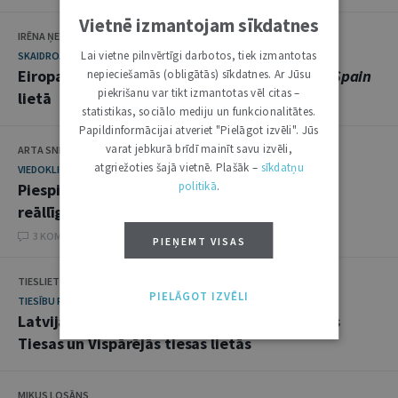
Vietnē izmantojam sīkdatnes
IRĒNA ŅESTEROVA
Lai vietne pilnvērtīgi darbotos, tiek izmantotas
SKAIDROJUMI. VIEDOKĻI
Eiropas Savienības Tiesas spriedums
Google Spain
nepieciešamās (obligātās) sīkdatnes. Ar Jūsu
piekrišanu var tikt izmantotas vēl citas –
lietā
statistikas, sociālo mediju un funkcionalitātes.
Papildinformācijai atveriet "Pielāgot izvēli". Jūs
varat jebkurā brīdī mainīt savu izvēli,
ARTA SNIPE, NORMUNDS ŠLITKE
atgriežoties šajā vietnē. Plašāk –
sīkdatņu
VIEDOKLIS
politikā
.
Piespiedu noma – konsensuāllīgums vai
reāllīgums?
3 KOMENTĀRI
PIEŅEMT VISAS
TIESLIETU MINISTRIJA
PIELĀGOT IZVĒLI
TIESĪBU PRAKSE
Latvijas Republikas dalība Eiropas Savienības
Tiesas un Vispārējās tiesas lietās
MIKUS LOSĀNS