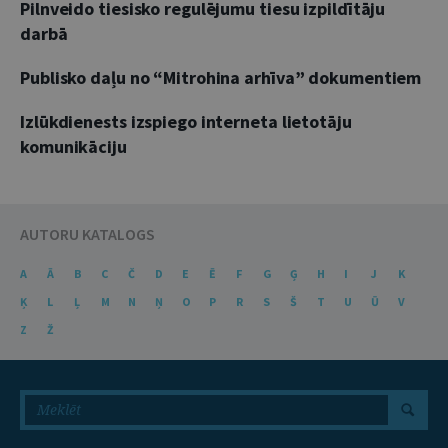
Pilnveido tiesisko regulējumu tiesu izpildītāju
darbā
Publisko daļu no “Mitrohina arhīva” dokumentiem
Izlūkdienests izspiego interneta lietotāju
komunikāciju
AUTORU KATALOGS
A
Ā
B
C
Č
D
E
Ē
F
G
Ģ
H
I
J
K
Ķ
L
Ļ
M
N
Ņ
O
P
R
S
Š
T
U
Ū
V
Z
Ž