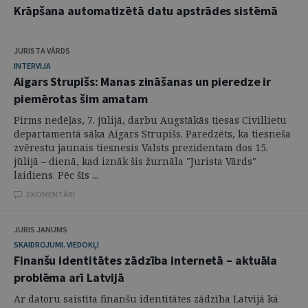
Krāpšana automatizētā datu apstrādes sistēmā
JURISTA VĀRDS
INTERVIJA
Aigars Strupišs: Manas zināšanas un pieredze ir
piemērotas šim amatam
Pirms nedēļas, 7. jūlijā, darbu Augstākās tiesas Civillietu
departamentā sāka Aigars Strupišs. Paredzēts, ka tiesneša
zvērestu jaunais tiesnesis Valsts prezidentam dos 15.
jūlijā – dienā, kad iznāk šis žurnāla "Jurista Vārds"
laidiens. Pēc šīs ...
2 KOMENTĀRI
JURIS JANUMS
SKAIDROJUMI. VIEDOKĻI
Finanšu identitātes zādzība internetā – aktuāla
problēma arī Latvijā
Ar datoru saistīta finanšu identitātes zādzība Latvijā kā