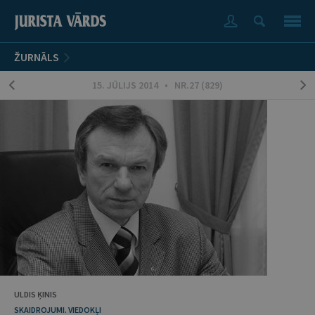
ŽURNĀLS
15. JŪLIJS 2014 • NR.27 (829)
ULDIS ĶINIS
SKAIDROJUMI. VIEDOKĻI