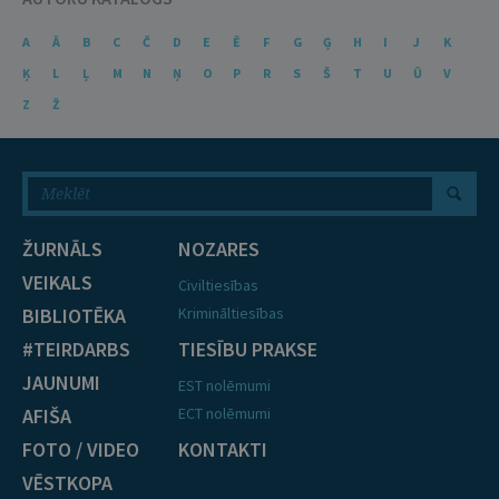
A
Ā
B
C
Č
D
E
Ē
F
G
Ģ
H
I
J
K
Ķ
L
Ļ
M
N
Ņ
O
P
R
S
Š
T
U
Ū
V
Z
Ž
ŽURNĀLS
NOZARES
VEIKALS
Civiltiesības
BIBLIOTĒKA
Krimināltiesības
#TEIRDARBS
TIESĪBU PRAKSE
JAUNUMI
EST nolēmumi
AFIŠA
ECT nolēmumi
FOTO / VIDEO
KONTAKTI
VĒSTKOPA