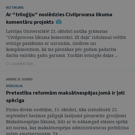
NOTIKUMS
Ar “triloģiju” noslēdzies Civilprocesa likuma
komentāru projekts
Latvijas Universitātē 21. oktobrī notika grāmatas
"Civilprocesa likuma komentāri. III daļa" izdošanai veltīts
svinīgs pasākums ar uzrunām, ziediem un
komplimentiem, kā tas pienākas pēc godam padarīta
darba vairāku gadu garumā. Turklāt svinīgās daļas ...
1 KOMENTĀRI
ANDREJS JUDINS
DISKUSIJA
Pretestība reformām maksātnespējas jomā ir ļoti
spēcīga
Pirms divām nedēļām, 15. oktobrī, tika izsludināti 25.
septembrī Saeimas galīgajā lasījumā pieņemtie grozījumi
Maksātnespējas likumā, līdz ar to nākamgad stāsies spēkā
arī norma, kas maksātnespējas administratorus pielīdzina
valsts amatpersonām. Tā ...