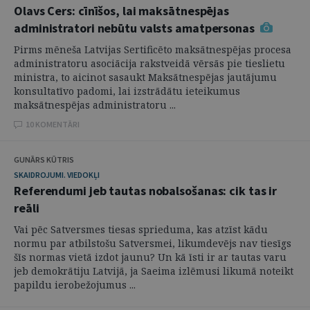
Olavs Cers: cīnīšos, lai maksātnespējas
administratori nebūtu valsts amatpersonas
Pirms mēneša Latvijas Sertificēto maksātnespējas procesa
administratoru asociācija rakstveidā vērsās pie tieslietu
ministra, to aicinot sasaukt Maksātnespējas jautājumu
konsultatīvo padomi, lai izstrādātu ieteikumus
maksātnespējas administratoru ...
10 KOMENTĀRI
GUNĀRS KŪTRIS
SKAIDROJUMI. VIEDOKĻI
Referendumi jeb tautas nobalsošanas: cik tas ir
reāli
Vai pēc Satversmes tiesas sprieduma, kas atzīst kādu
normu par atbilstošu Satversmei, likumdevējs nav tiesīgs
šīs normas vietā izdot jaunu? Un kā īsti ir ar tautas varu
jeb demokrātiju Latvijā, ja Saeima izlēmusi likumā noteikt
papildu ierobežojumus ...