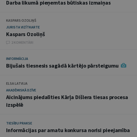
Darba likumā pieņemtas būtiskas izmaiņas
KASPARS OZOLIŅŠ
JURISTA VIZĪTKARTE
Kaspars Ozoliņš
2 KOMENTĀRI
INFORMĀCIJA
Bijušais tiesnesis sagādā kārtējo pārsteigumu
ELSA LATVIJA
AKADĒMISKĀ DZĪVE
Aicinājums piedalīties Kārļa Dišlera tiesas procesa
izspēlē
TIESĪBU PRAKSE
Informācijas par amatu konkursa norisi pieejamība