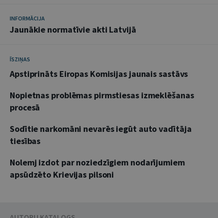
INFORMĀCIJA
Jaunākie normatīvie akti Latvijā
ĪSZIŅAS
Apstiprināts Eiropas Komisijas jaunais sastāvs
Nopietnas problēmas pirmstiesas izmeklēšanas
procesā
Sodītie narkomāni nevarēs iegūt auto vadītāja
tiesības
Nolemj izdot par noziedzīgiem nodarījumiem
apsūdzēto Krievijas pilsoni
AUTORU KATALOGS