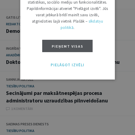
statistikas, sociālo mediju un funkcionalitātes.
Papildinformācijai atveriet "Pielāgot izvēli". Jūs
varat jebkurā brīdī mainīt savu izvēli,
GATIS LITVINS
atgriežoties šajā vietnē. Plašāk –
sīkdatņu
REDAKTORA SLEJA
politikā
.
Demokrātija tiesas rokās
PIEŅEMT VISAS
INGRĪDA VEIKŠA
AKADĒMISKĀ DZĪVE
Doktora grāds par valsts apbalvojumu pētījumu
PIELĀGOT IZVĒLI
SANNIJA MATULE
TIESĪBU POLITIKA
Secinājumi par maksātnespējas procesa
administratoru uzraudzības pilnveidošanu
1 KOMENTĀRI
SAEIMAS PRESES DIENESTS
TIESĪBU POLITIKA