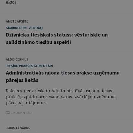
aktos.
ANETE APSĪTE
SKAIDROJUMI. VIEDOKĻI
Dzīvnieka tiesiskais statuss: vēsturiskie un
salīdzināmo tiesību aspekti
ALDIS ČERNIJS
TIESĪBU PRAKSES KOMENTĀRI
Administratīvās rajona tiesas prakse uzņēmumu
pārejas lietās
Raksts sniedz ieskatu Administratīvās rajona tiesas
praksē, izpildu procesa ietvaros izvērtējot uzņēmuma
pārejas jautājumus.
1 KOMENTĀRI
JURISTA VĀRDS