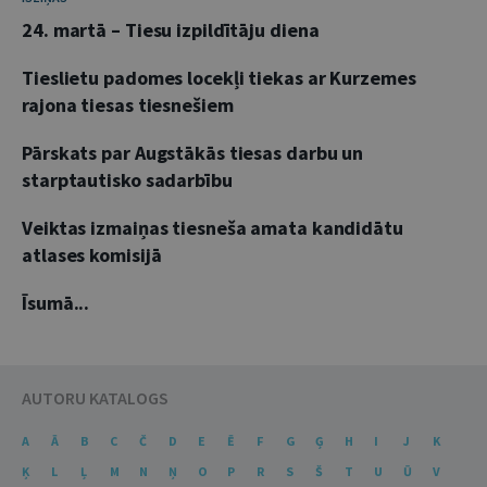
24. martā – Tiesu izpildītāju diena
Tieslietu padomes locekļi tiekas ar Kurzemes
rajona tiesas tiesnešiem
Pārskats par Augstākās tiesas darbu un
starptautisko sadarbību
Veiktas izmaiņas tiesneša amata kandidātu
atlases komisijā
Īsumā...
AUTORU KATALOGS
A
Ā
B
C
Č
D
E
Ē
F
G
Ģ
H
I
J
K
Ķ
L
Ļ
M
N
Ņ
O
P
R
S
Š
T
U
Ū
V