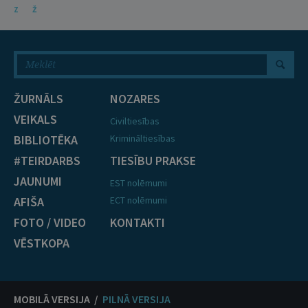
Z
Ž
ŽURNĀLS
NOZARES
VEIKALS
Civiltiesības
BIBLIOTĒKA
Krimināltiesības
#TEIRDARBS
TIESĪBU PRAKSE
JAUNUMI
EST nolēmumi
AFIŠA
ECT nolēmumi
FOTO / VIDEO
KONTAKTI
VĒSTKOPA
MOBILĀ VERSIJA /
PILNĀ VERSIJA