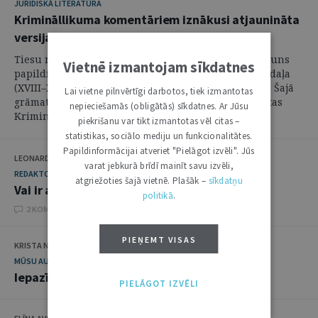
JURIDISKĀ LITERATŪRA
Krimināllikuma komentāriem iznākusi atjaunināta
versija
Tiesu namu aģentūras grāmatu apgādā ir iznācis jauns
Vietnē izmantojam sīkdatnes
papildinājums – "Krimināllikuma komentāri. Trešā daļa
(XVIII–XXV nodaļa). Trešais papildinātais izdevums". Šajā
Lai vietne pilnvērtīgi darbotos, tiek izmantotas
grāmatā ir komentētas normas, kas no jauna iekļautas
nepieciešamās (obligātās) sīkdatnes. Ar Jūsu
Krimināllikumā vai grozītas ...
piekrišanu var tikt izmantotas vēl citas –
statistikas, sociālo mediju un funkcionalitātes.
Papildinformācijai atveriet "Pielāgot izvēli". Jūs
LEONARDS PĀVILS
varat jebkurā brīdī mainīt savu izvēli,
REDAKTORA SLEJA
atgriežoties šajā vietnē. Plašāk –
sīkdatņu
Vai ir apjausts alternatīvs vides piesārņojums
politikā
.
2 KOMENTĀRI
PIEŅEMT VISAS
KRISTA NIKLASE
MŪSU AUTORS
Iepazīstieties: JV autore Krista Niklase
PIELĀGOT IZVĒLI