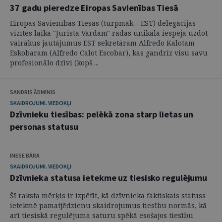
37 gadu pieredze Eiropas Savienības Tiesā
Eiropas Savienības Tiesas (turpmāk – EST) delegācijas
vizītes laikā "Jurista Vārdam" radās unikāla iespēja uzdot
vairākus jautājumus EST sekretāram Alfredo Kalotam
Eskobaram (Alfredo Calot Escobar), kas gandrīz visu savu
profesionālo dzīvi (kopš ...
SANDRIS ĀDMINIS
SKAIDROJUMI. VIEDOKĻI
Dzīvnieku tiesības: pelēkā zona starp lietas un
personas statusu
INESE BĀRA
SKAIDROJUMI. VIEDOKĻI
Dzīvnieka statusa ietekme uz tiesisko regulējumu
Šī raksta mērķis ir izpētīt, kā dzīvnieka faktiskais statuss
ietekmē pamatjēdzienu skaidrojumus tiesību normās, kā
arī tiesiskā regulējuma saturu spēkā esošajos tiesību