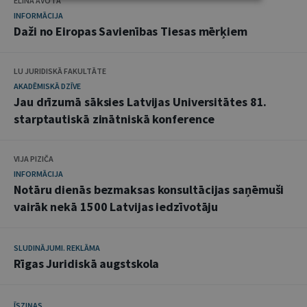
ELĪNA AVOTA
INFORMĀCIJA
Daži no Eiropas Savienības Tiesas mērķiem
LU JURIDISKĀ FAKULTĀTE
AKADĒMISKĀ DZĪVE
Jau drīzumā sāksies Latvijas Universitātes 81.
starptautiskā zinātniskā konference
VIJA PIZIČA
INFORMĀCIJA
Notāru dienās bezmaksas konsultācijas saņēmuši
vairāk nekā 1500 Latvijas iedzīvotāju
SLUDINĀJUMI. REKLĀMA
Rīgas Juridiskā augstskola
ĪSZIŅAS