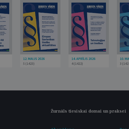
12. MAIJS 2026
14. APRĪLIS 2026
10. M
5 (1423)
4 (1422)
3 (142
Žurnāls tiesiskai domai un praksei