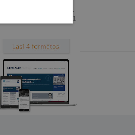
LASĪTĀJU SERVISS
67311161