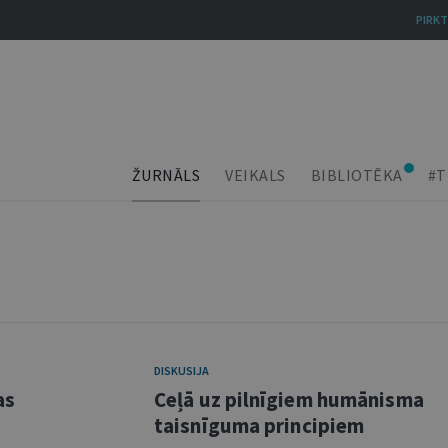
PIRKT
ŽURNĀLS
VEIKALS
BIBLIOTĒKA
#T
DISKUSIJA
as
Ceļā uz pilnīgiem humānisma
taisnīguma principiem