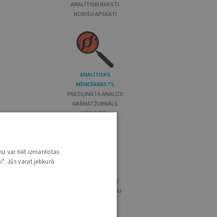
ANALĪTISKI RAKSTI
NORIŠU APSKATI
ANALĪTISKS
MĒNEŠRAKSTS
PADZIĻINĀTA ANALĪZE
GRĀMATŽURNĀLS
ARĪ DIGITĀLI
nu var tikt izmantotas
i". Jūs varat jebkurā
RAKSTU KRĀJUMS
20 000+ PUBLIKĀCIJU
2000+ AUTORU
PIEEJAMĪBA 24/7