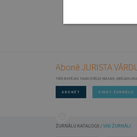
Abonē JURISTA VĀRDU
TRĪS IESPĒJAS TAVAI IZVĒLEI: MAZAIS, VIDĒJAIS U
ABONĒT
PIRKT ŽURNĀLU
ŽURNĀLU KATALOGS /
VISI ŽURNĀLI