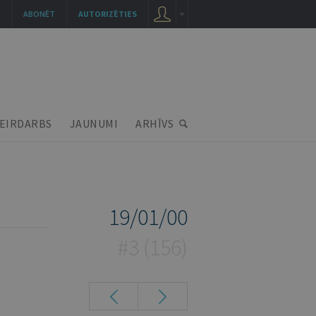
ABONĒT
AUTORIZĒTIES
EIRDARBS
JAUNUMI
ARHĪVS
19/01/00
#3 (156)