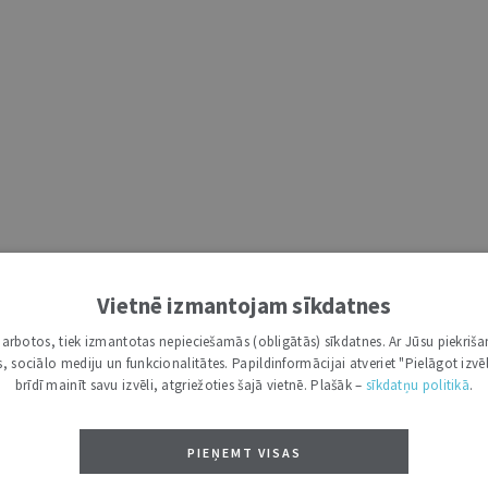
Vietnē izmantojam sīkdatnes
i darbotos, tiek izmantotas nepieciešamās (obligātās) sīkdatnes. Ar Jūsu piekriša
kas, sociālo mediju un funkcionalitātes. Papildinformācijai atveriet "Pielāgot izvēl
brīdī mainīt savu izvēli, atgriežoties šajā vietnē. Plašāk –
sīkdatņu politikā
.
PIEŅEMT VISAS