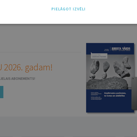
PIELĀGOT IZVĒLI
 2026. gadam!
N LIELAIS ABONEMENTS!