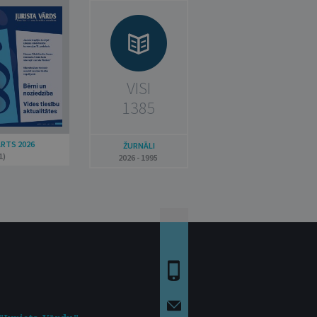
VISI
1385
ARTS 2026
ŽURNĀLI
1)
2026 - 1995