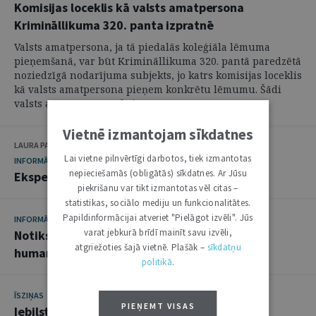
Komisijas loceklis kā valsts amatpersona
Krimināllikuma 320. panta izpratnē
Valsts amatpersona, ja tā piedalās koleģiāla lēmuma
pieņemšanā, var būt Krimināllikuma 320. pantā paredzētā
noziedzīgā nodarījuma subjekts, jo katrs komisijas loceklis
kā valsts amatpersona pieņem konkrētu lēmumu. Šādi
valsts amatpersona rīkojas ...
Vietnē izmantojam sīkdatnes
LAURA PAKALNE
Lai vietne pilnvērtīgi darbotos, tiek izmantotas
INFORMĀCIJA
nepieciešamās (obligātās) sīkdatnes. Ar Jūsu
Eksperti diskutē par civilprocesu
piekrišanu var tikt izmantotas vēl citas –
statistikas, sociālo mediju un funkcionalitātes.
Papildinformācijai atveriet "Pielāgot izvēli". Jūs
INFORMĀCIJA
varat jebkurā brīdī mainīt savu izvēli,
Notiks konference par starptautiskajām
atgriežoties šajā vietnē. Plašāk –
sīkdatņu
humanitārajām tiesībām
politikā
.
ĪSZIŅAS
PIEŅEMT VISAS
Iebilst pret algu "iesaldēšanu"