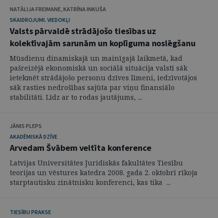
NATĀLIJA FREIMANE, KATRĪNA INKUŠA
SKAIDROJUMI. VIEDOKĻI
Valsts pārvaldē strādājošo tiesības uz
kolektīvajām sarunām un koplīguma noslēgšanu
Mūsdienu dinamiskajā un mainīgajā laikmetā, kad
pašreizējā ekonomiskā un sociālā situācija valstī sāk
ietekmēt strādājošo personu dzīves līmeni, iedzīvotājos
sāk rasties nedrošības sajūta par viņu finansiālo
stabilitāti. Līdz ar to rodas jautājums, ...
JĀNIS PLEPS
AKADĒMISKĀ DZĪVE
Arvedam Švābem veltīta konference
Latvijas Universitātes Juridiskās fakultātes Tiesību
teorijas un vēstures katedra 2008. gada 2. oktobrī rīkoja
starptautisku zinātnisku konferenci, kas tika ...
TIESĪBU PRAKSE