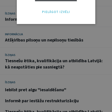
PIELĀGOT IZVĒLI
ĪSZIŅAS
Informē par iestāžu restrukturizāciju
INFORMĀCIJA
Atšķirības pilsoņu un nepilsoņu tiesībās
ĪSZIŅAS
Tiesnešu ētika, kvalifikācija un atbildība Latvijā:
kā neapstāties pie sasniegtā?
ĪSZIŅAS
Iebilst pret algu "iesaldēšanu"
Informē par iestāžu restrukturizāciju
Tiesnešu ētika, kvalifikācija un atbildība Latvijā: