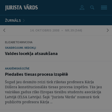
ŽURNĀLS
14. OKTOBRIS 2008 • NR.39 (544)
ELIZABETE KRIVCOVA
SKAIDROJUMI. VIEDOKĻI
Valdes locekļa atsaukšana
AKADĒMISKĀ DZĪVE
Piedalies tiesas procesa izspēlē
Šogad jau desmito reizi tiek rīkotas profesora Kārļa
Dišlera konstitucionālās tiesas procesa izspēles. Tās jau
vairākas gadus rīko Eiropas tiesību studentu asociācija
Latvijā (ELSA Latvija). Šajā "Jurista Vārda" numurā tiek
publicēts profesora Kārļa ...