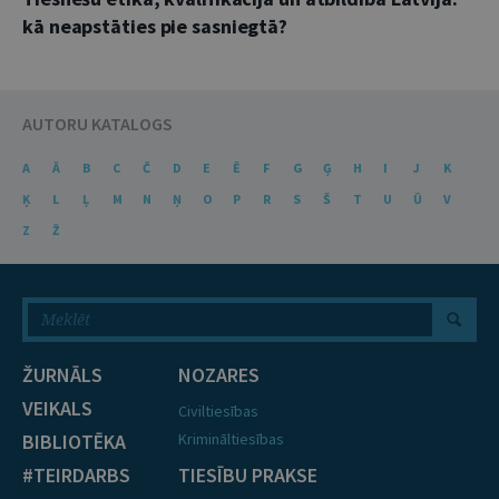
kā neapstāties pie sasniegtā?
AUTORU KATALOGS
A
Ā
B
C
Č
D
E
Ē
F
G
Ģ
H
I
J
K
Ķ
L
Ļ
M
N
Ņ
O
P
R
S
Š
T
U
Ū
V
Z
Ž
ŽURNĀLS
NOZARES
VEIKALS
Civiltiesības
BIBLIOTĒKA
Krimināltiesības
#TEIRDARBS
TIESĪBU PRAKSE