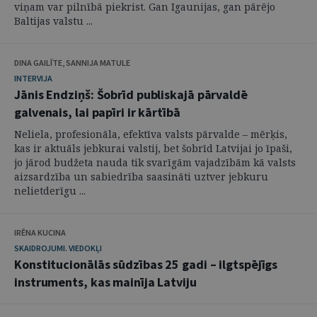
viņam var pilnībā piekrist. Gan Igaunijas, gan pārējo
Baltijas valstu ...
DINA GAILĪTE, SANNIJA MATULE
INTERVIJA
Jānis Endziņš: Šobrīd publiskajā pārvaldē
galvenais, lai papīri ir kārtībā
Neliela, profesionāla, efektīva valsts pārvalde – mērķis,
kas ir aktuāls jebkurai valstij, bet šobrīd Latvijai jo īpaši,
jo jārod budžeta nauda tik svarīgām vajadzībām kā valsts
aizsardzība un sabiedrība saasināti uztver jebkuru
nelietderīgu ...
IRĒNA KUCINA
SKAIDROJUMI. VIEDOKĻI
Konstitucionālās sūdzības 25 gadi – ilgtspējīgs
instruments, kas mainīja Latviju