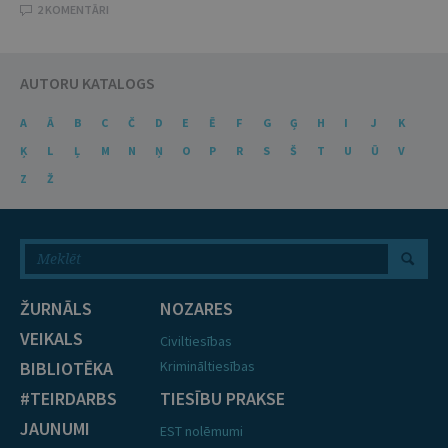
2 KOMENTĀRI
AUTORU KATALOGS
A
Ā
B
C
Č
D
E
Ē
F
G
Ģ
H
I
J
K
Ķ
L
Ļ
M
N
Ņ
O
P
R
S
Š
T
U
Ū
V
Z
Ž
ŽURNĀLS
NOZARES
VEIKALS
Civiltiesības
BIBLIOTĒKA
Krimināltiesības
#TEIRDARBS
TIESĪBU PRAKSE
JAUNUMI
EST nolēmumi