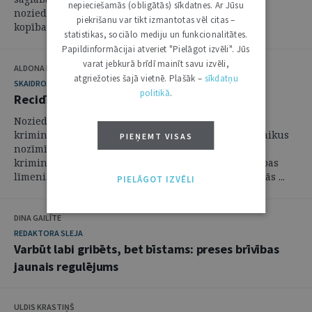
nepieciešamās (obligātās) sīkdatnes. Ar Jūsu
noziedzīga nodarījuma un noziedzīgu nodarījumu
piekrišanu var tikt izmantotas vēl citas –
kopības izpratnes un savstarpējās norobežošanas ...
statistikas, sociālo mediju un funkcionalitātes.
Papildinformācijai atveriet "Pielāgot izvēli". Jūs
varat jebkurā brīdī mainīt savu izvēli,
ALDONA KIPĀNE, EVIJA VĪNKALNA
atgriežoties šajā vietnē. Plašāk –
sīkdatņu
SKAIDROJUMI. VIEDOKĻI
politikā
.
Recidīvs krimināltiesisko zinātņu skatījumā
Noziedzīgu nodarījumu recidīvs ir viena no
krimināltiesisko zinātņu komplicētākajām un vienlaikus
PIEŅEMT VISAS
nozīmīgākajām tēmām, jo tieši ietekmē gan
kriminālpolitikas veidošanu, gan sabiedrības drošības
līmeni. Recidīva problemātika atklāj krimināltiesiskās ...
PIELĀGOT IZVĒLI
DINA GAILĪTE
REDAKTORA SLEJA
Varbūt labi gribēts, bet bīstams: preses brīvības
jaunais regulējums
ULDIS KRASTIŅŠ