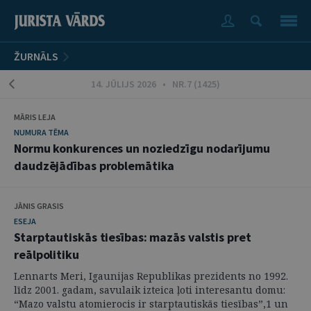
ŽURNĀLS
14. JŪLIJS 2026 • NR.7 (1425)
MĀRIS LEJA
NUMURA TĒMA
Normu konkurences un noziedzīgu nodarījumu
daudzējādības problemātika
JĀNIS GRASIS
ESEJA
Starptautiskās tiesības: mazās valstis pret
reālpolitiku
Lennarts Meri, Igaunijas Republikas prezidents no 1992.
līdz 2001. gadam, savulaik izteica ļoti interesantu domu:
“Mazo valstu atomierocis ir starptautiskās tiesības”,1 un