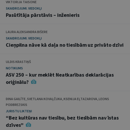
VIKTORIJA TAISONE
SKAIDROJUMI. VIEDOKĻI
Pasūtītāja pārstāvis – inženieris
LAURA ALEKSANDRA BIŠERE
SKAIDROJUMI. VIEDOKĻI
Cieņpilna nāve kā daļa no tiesībām uz privāto dzīvi
ULDIS KRASTIŅŠ
NOTIKUMS
ASV 250 – kur meklēt Neatkarības deklarācijas
oriģinālu?
DINA GAILĪTE, SVETLANA KOVAĻČUKA, KSENIJA EĻTAZAROVA, LEONS
PODBREZSKIS
JURISTU LIKTEŅI
“Bez kultūras nav tiesību, bez tiesībām nav īstas
dzīves”