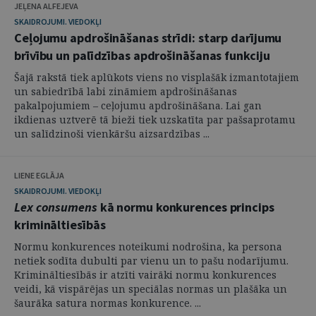
JEĻENA ALFEJEVA
SKAIDROJUMI. VIEDOKĻI
Ceļojumu apdrošināšanas strīdi: starp darījumu
brīvību un palīdzības apdrošināšanas funkciju
Šajā rakstā tiek aplūkots viens no visplašāk izmantotajiem
un sabiedrībā labi zināmiem apdrošināšanas
pakalpojumiem – ceļojumu apdrošināšana. Lai gan
ikdienas uztverē tā bieži tiek uzskatīta par pašsaprotamu
un salīdzinoši vienkāršu aizsardzības ...
LIENE EGLĀJA
SKAIDROJUMI. VIEDOKĻI
Lex consumens
kā normu konkurences princips
krimināltiesībās
Normu konkurences noteikumi nodrošina, ka persona
netiek sodīta dubulti par vienu un to pašu nodarījumu.
Krimināltiesībās ir atzīti vairāki normu konkurences
veidi, kā vispārējas un speciālas normas un plašāka un
šaurāka satura normas konkurence. ...