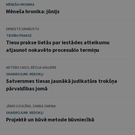
MĒNEŠA HRONIKA
Mēneša hronika: jūnijs
ERNESTS GRABUSTS
TIESĪBU PRAKSE
Tiesu prakse lietās par iestādes atteikumu
atjaunot nokavēto procesuālo termiņu
ARTŪRS CAICS, RĒZIJA GAUJERE
SKAIDROJUMI. VIEDOKĻI
Satversmes tiesas jaunākā judikatūra trokšņa
pārvaldības jomā
JĀNIS UZULĒNS, ZANDA ZARIŅA
SKAIDROJUMI. VIEDOKĻI
Projektē un būvē metode būvniecībā