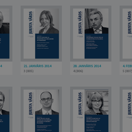
14
21. JANVĀRIS 2014
28. JANVĀRIS 2014
4. FE
3 (805)
4 (806)
5 (807