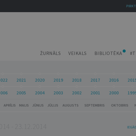
PIRKT
ŽURNĀLS
VEIKALS
BIBLIOTĒKA
#T
2022
2021
2020
2019
2018
2017
2016
201
2006
2005
2004
2003
2002
2001
2000
199
APRĪLIS
MAIJS
JŪNIJS
JŪLIJS
AUGUSTS
SEPTEMBRIS
OKTOBRIS
014 - 23.12.2014
IEGĀ