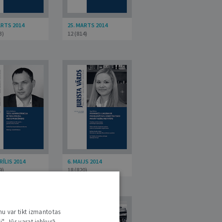
ARTS 2014
25. MARTS 2014
3)
12 (814)
RĪLIS 2014
6. MAIJS 2014
9)
18 (820)
nu var tikt izmantotas
i". Jūs varat jebkurā