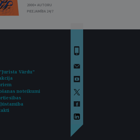
2000+ AUTORU
PIEEJAMĪBA 24/7
"Jurista Vārdu"
kcija
oriem
ošanas noteikumi
rtiesības
kļūstamība
akti