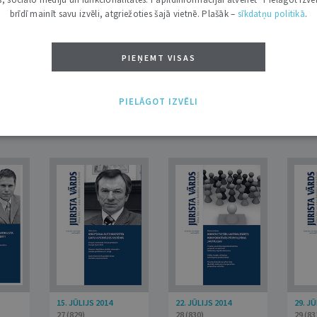
brīdī mainīt savu izvēli, atgriežoties šajā vietnē. Plašāk –
sīkdatņu politikā
.
PIEŅEMT VISAS
PIELĀGOT IZVĒLI
27. MAIJS 2014
3. JŪNIJS 2014
10. J
21 (823)
22 (824)
23 (82
15. JŪLIJS 2014
22. JŪLIJS 2014
29. JŪ
27 (829)
28 (830)
29 (83