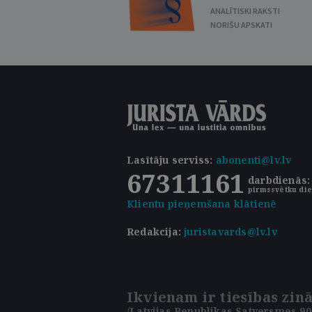
ANALĪTISKI RAKSTI
NORIŠU APSKATI
Lasītāju serviss
:
abonenti@lv.lv
67311161
darbdienās: 
pirmssvētku die
Klientu pieņemšana klātienē
Redakcija:
juristavards@lv.lv
Ikvienam ir tiesības zinā
/Latvijas Republikas Satversmes 90.