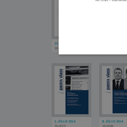
13. MAIJS 2014
20. MAIJS 2014
19 (821)
20 (822)
1. JŪLIJS 2014
8. JŪLIJS 2014
25 (827)
26 (828)