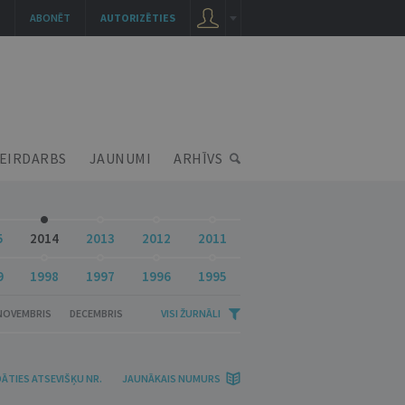
ABONĒT
AUTORIZĒTIES
EIRDARBS
JAUNUMI
ARHĪVS
5
2014
2013
2012
2011
9
1998
1997
1996
1995
NOVEMBRIS
DECEMBRIS
VISI ŽURNĀLI
DĀTIES ATSEVIŠĶU NR.
JAUNĀKAIS NUMURS