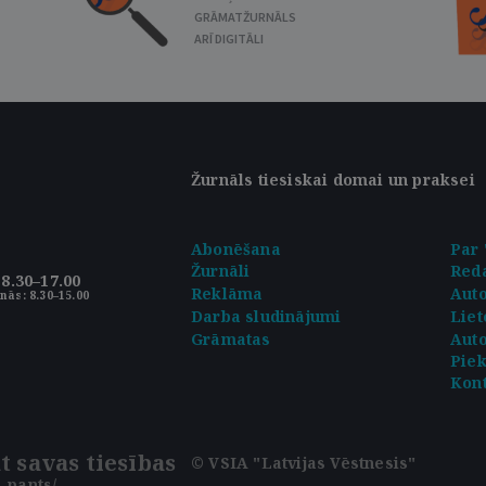
GRĀMATŽURNĀLS
ARĪ DIGITĀLI
Žurnāls tiesiskai domai un praksei
Abonēšana
Par 
Žurnāli
Reda
8.30–17.00
Reklāma
Aut
nās: 8.30–15.00
Darba sludinājumi
Liet
Grāmatas
Auto
Pie
Kont
t savas tiesības
© VSIA "Latvijas Vēstnesis"
 pants/