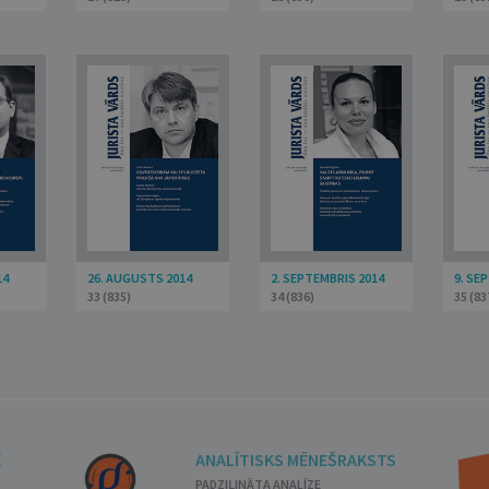
14
26. AUGUSTS 2014
2. SEPTEMBRIS 2014
9. SE
33 (835)
34 (836)
35 (83
Ē
ANALĪTISKS MĒNEŠRAKSTS
PADZIĻINĀTA ANALĪZE