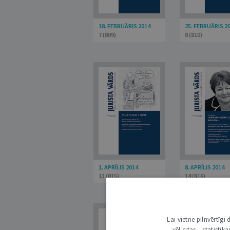
18. FEBRUĀRIS 2014
25. FEBRUĀRIS 2
7 (809)
8 (810)
1. APRĪLIS 2014
8. APRĪLIS 2014
13 (815)
14 (816)
Lai vietne pilnvērtīg
vēl citas – statisti