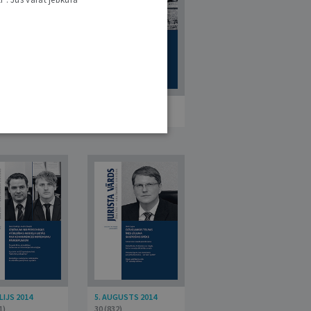
ŪNIJS 2014
17. JŪNIJS 2014
5)
24 (826)
LIJS 2014
5. AUGUSTS 2014
1)
30 (832)