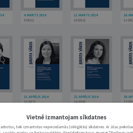
014
4. MARTS 2014
11. MARTS 2014
18. M
9 (811)
10 (812)
11 (81
15. APRĪLIS 2014
22. APRĪLIS 2014
29. AP
15 (817)
16 (818)
17 (81
Vietnē izmantojam sīkdatnes
i darbotos, tiek izmantotas nepieciešamās (obligātās) sīkdatnes. Ar Jūsu piekriša
kas, sociālo mediju un funkcionalitātes. Papildinformācijai atveriet "Pielāgot izvēl