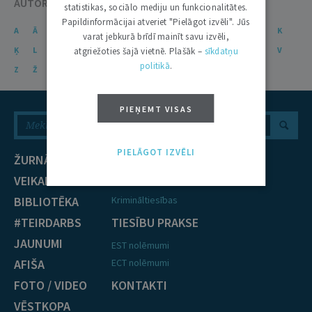
AUTORU KATALOGS
statistikas, sociālo mediju un funkcionalitātes.
Papildinformācijai atveriet "Pielāgot izvēli". Jūs
A
Ā
B
C
Č
D
E
Ē
F
G
Ģ
H
I
J
K
varat jebkurā brīdī mainīt savu izvēli,
Ķ
L
Ļ
M
N
Ņ
O
P
R
S
Š
T
U
Ū
V
atgriežoties šajā vietnē. Plašāk –
sīkdatņu
politikā
.
Z
Ž
PIEŅEMT VISAS
PIELĀGOT IZVĒLI
ŽURNĀLS
NOZARES
VEIKALS
Civiltiesības
BIBLIOTĒKA
Krimināltiesības
#TEIRDARBS
TIESĪBU PRAKSE
JAUNUMI
EST nolēmumi
AFIŠA
ECT nolēmumi
FOTO / VIDEO
KONTAKTI
VĒSTKOPA