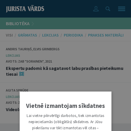
BIBLIOTĒKA
VISI
/
GRĀMATAS
/
LEKCIJAS
/
PERIODIKA
/
PRAKSES MATERIĀLI
ANDRIS TAURIŅŠ, ELVIS GRINBERGS
LEKCIJAS
AVOTS: ZAB "SORAINEN", 2021
Ekspertu padomi: kā sagatavot labu prasības pieteikumu
tiesai
AGITA SPRŪDE
LEKCIJAS
AVOTS: ZAB "SORAINEN", 2020
Vietnē izmantojam sīkdatnes
Videolekcija: intelektuālā īpašuma pārkāpumi
Lai vietne pilnvērtīgi darbotos, tiek izmantotas
nepieciešamās (obligātās) sīkdatnes. Ar Jūsu
piekrišanu var tikt izmantotas vēl citas –