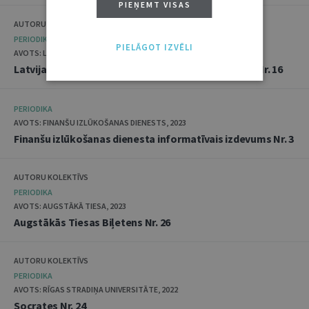
PIEŅEMT VISAS
AUTORU KOLEKTĪVS
PERIODIKA
PIELĀGOT IZVĒLI
AVOTS: LU AKADĒMISKAIS APGĀDS, 2023
Latvijas Universitātes Žurnāls “Juridiskā zinātne” Nr. 16
PERIODIKA
AVOTS: FINANŠU IZLŪKOŠANAS DIENESTS, 2023
Finanšu izlūkošanas dienesta informatīvais izdevums Nr. 3
AUTORU KOLEKTĪVS
PERIODIKA
AVOTS: AUGSTĀKĀ TIESA, 2023
Augstākās Tiesas Biļetens Nr. 26
AUTORU KOLEKTĪVS
PERIODIKA
AVOTS: RĪGAS STRADIŅA UNIVERSITĀTE, 2022
Socrates Nr. 24