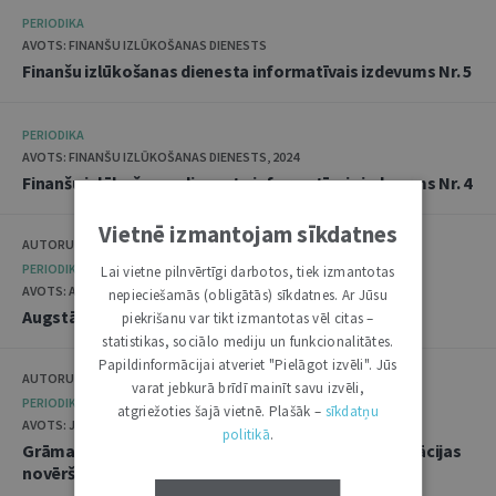
PERIODIKA
AVOTS: FINANŠU IZLŪKOŠANAS DIENESTS
Finanšu izlūkošanas dienesta informatīvais izdevums Nr. 5
PERIODIKA
AVOTS: FINANŠU IZLŪKOŠANAS DIENESTS, 2024
Finanšu izlūkošanas dienesta informatīvais izdevums Nr. 4
Vietnē izmantojam sīkdatnes
AUTORU KOLEKTĪVS
PERIODIKA
Lai vietne pilnvērtīgi darbotos, tiek izmantotas
AVOTS: AUGSTĀKĀ TIESA, 2023
nepieciešamās (obligātās) sīkdatnes. Ar Jūsu
Augstākās Tiesas Biļetens Nr. 27
piekrišanu var tikt izmantotas vēl citas –
statistikas, sociālo mediju un funkcionalitātes.
Papildinformācijai atveriet "Pielāgot izvēli". Jūs
AUTORU KOLEKTĪVS
varat jebkurā brīdī mainīt savu izvēli,
PERIODIKA
atgriežoties šajā vietnē. Plašāk –
sīkdatņu
AVOTS: JURISTA VĀRDS, 2023
politikā
.
Grāmatžurnāls "Noziedzīgi iegūtas mantas legalizācijas
novēršana: normatīvās un praktiskās aktualitātes"