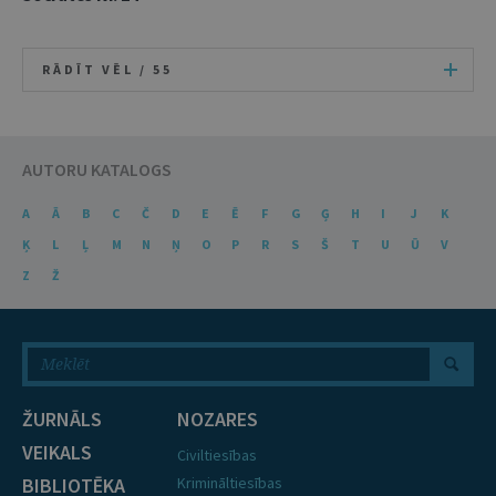
RĀDĪT VĒL /
55
AUTORU KATALOGS
A
Ā
B
C
Č
D
E
Ē
F
G
Ģ
H
I
J
K
Ķ
L
Ļ
M
N
Ņ
O
P
R
S
Š
T
U
Ū
V
Z
Ž
ŽURNĀLS
NOZARES
VEIKALS
Civiltiesības
BIBLIOTĒKA
Krimināltiesības