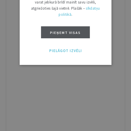
varat jebkurā brīdī mainīt savu izvēli,
atgriežoties šajā vietnē. Plašāk –
sīkdatņu
politikā
.
PIEŅEMT VISAS
PIELĀGOT IZVĒLI