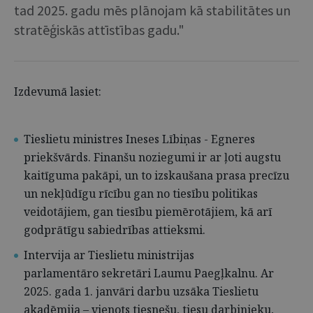
tad 2025. gadu mēs plānojam kā stabilitātes un
stratēģiskās attīstības gadu."
Izdevumā lasiet:
Tieslietu ministres Ineses Lībiņas - Egneres
priekšvārds. Finanšu noziegumi ir ar ļoti augstu
kaitīguma pakāpi, un to izskaušana prasa precīzu
un nekļūdīgu rīcību gan no tiesību politikas
veidotājiem, gan tiesību piemērotājiem, kā arī
godprātīgu sabiedrības attieksmi.
Intervija ar Tieslietu ministrijas
parlamentāro sekretāri Laumu Paegļkalnu. Ar
2025. gada 1. janvāri darbu uzsāka Tieslietu
akadēmija – vienots tiesnešu, tiesu darbinieku,