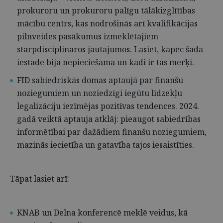
prokuroru un prokuroru palīgu tālākizglītības
mācību centrs, kas nodrošinās arī kvalifikācijas
pilnveides pasākumus izmeklētājiem
starpdisciplināros jautājumos. Lasiet, kāpēc šāda
iestāde bija nepieciešama un kādi ir tās mērķi.
FID sabiedriskās domas aptaujā par finanšu
noziegumiem un noziedzīgi iegūtu līdzekļu
legalizāciju iezīmējas pozitīvas tendences. 2024.
gadā veiktā aptauja atklāj: pieaugot sabiedrības
informētībai par dažādiem finanšu noziegumiem,
mazinās iecietība un gatavība tajos iesaistīties.
Tāpat lasiet arī:
KNAB un Delna konferencē meklē veidus, kā