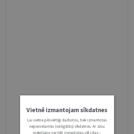
Vietnē izmantojam sīkdatnes
Lai vietne pilnvērtīgi darbotos, tiek izmantotas
nepieciešamās (obligātās) sīkdatnes. Ar Jūsu
piekrišanu var tikt izmantotas vēl citas –