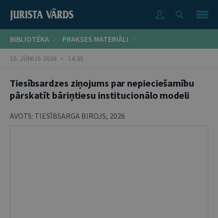
BIBLIOTĒKA
PRAKSES MATERIĀLI
15. JŪNIJS 2026 • 14:35
Tiesībsardzes ziņojums par nepieciešamību
pārskatīt bāriņtiesu institucionālo modeli
AVOTS:
TIESĪBSARGA BIROJS
,
2026