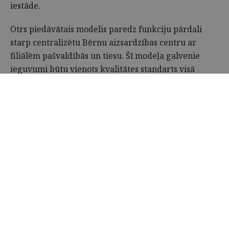
iestāde.
Otrs piedāvātais modelis paredz funkciju pārdali
starp centralizētu Bērnu aizsardzības centru ar
filiālēm pašvaldībās un tiesu. Šī modeļa galvenie
ieguvumi būtu vienots kvalitātes standarts visā
valstī, profesionāla personāla atlase un apmācība,
centralizēta uzraudzība un ātrāka sūdzību
izskatīšanu, kā arī daudz objektīvāka bērna
vajadzību izvērtēšana.
3
KOMENTĀRI