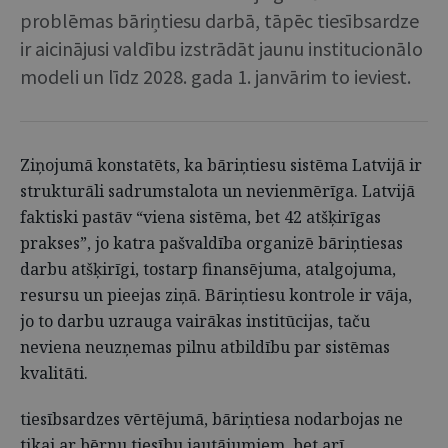
problēmas bāriņtiesu darbā, tāpēc tiesībsardze
ir aicinājusi valdību izstrādāt jaunu institucionālo
modeli un līdz 2028. gada 1. janvārim to ieviest.
Ziņojumā konstatēts, ka bāriņtiesu sistēma Latvijā ir
strukturāli sadrumstalota un nevienmērīga. Latvijā
faktiski pastāv “viena sistēma, bet 42 atšķirīgas
prakses”, jo katra pašvaldība organizē bāriņtiesas
darbu atšķirīgi, tostarp finansējuma, atalgojuma,
resursu un pieejas ziņā. Bāriņtiesu kontrole ir vāja,
jo to darbu uzrauga vairākas institūcijas, taču
neviena neuzņemas pilnu atbildību par sistēmas
kvalitāti.
tiesībsardzes vērtējumā, bāriņtiesa nodarbojas ne
tikai ar bērnu tiesību jautājumiem, bet arī