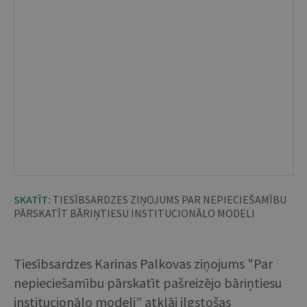
SKATĪT:
TIESĪBSARDZES ZIŅOJUMS PAR NEPIECIEŠAMĪBU
PĀRSKATĪT BĀRIŅTIESU INSTITUCIONĀLO MODELI
Tiesībsardzes Karinas Palkovas ziņojums "Par
nepieciešamību pārskatīt pašreizējo bāriņtiesu
institucionālo modeli” atklāj ilgstošas