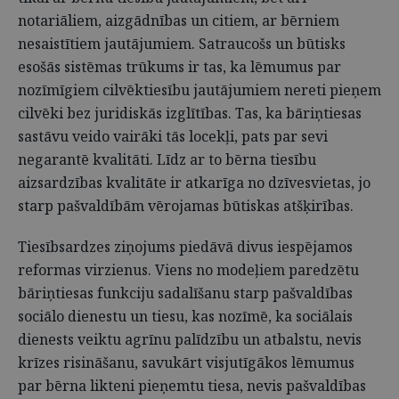
notariāliem, aizgādnības un citiem, ar bērniem
nesaistītiem jautājumiem. Satraucošs un būtisks
esošās sistēmas trūkums ir tas, ka lēmumus par
nozīmīgiem cilvēktiesību jautājumiem nereti pieņem
cilvēki bez juridiskās izglītības. Tas, ka bāriņtiesas
sastāvu veido vairāki tās locekļi, pats par sevi
negarantē kvalitāti. Līdz ar to bērna tiesību
aizsardzības kvalitāte ir atkarīga no dzīvesvietas, jo
starp pašvaldībām vērojamas būtiskas atšķirības.
Tiesībsardzes ziņojums piedāvā divus iespējamos
reformas virzienus. Viens no modeļiem paredzētu
bāriņtiesas funkciju sadalīšanu starp pašvaldības
sociālo dienestu un tiesu, kas nozīmē, ka sociālais
dienests veiktu agrīnu palīdzību un atbalstu, nevis
krīzes risināšanu, savukārt visjutīgākos lēmumus
par bērna likteni pieņemtu tiesa, nevis pašvaldības