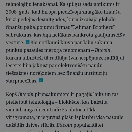
tehnoloģiju ienākšanai. Kā spilgts šāds notikums ir
2008. gads, kad Eiropa piedzīvoja smagāko finanšu
krīzi pēdējās desmitgadēs, kuru izraisīja globālo
finanšu pakalpojumu firmas "Lehman Brothers"
sabrukums, kas bija lielākais bankrota gadījums ASV
vēsturē.
Šie notikumi kļuva par labu sākuma
1
punktu pasaules mēroga fenomenam –
Bitcoin
,
kuram atbilstoši tā radītāja (vai, iespējams, radītāju)
iecerei bija jākļūst par elektronisku naudu
tiešsaistes norēķiniem bez finanšu institūciju
starpniecības.
2
Kopš
Bitcoin
pirmsākumiem ir pagājis laiks un tās
pielietotā tehnoloģija – blokķēde, kas balstīta
vienādranga decentralizēta datoru tīkla
virsgrāmatā, ir ieguvusi plašu izplatību visā pasaulē
dažādās dzīves sfērās.
Bitcoin
popularitātei