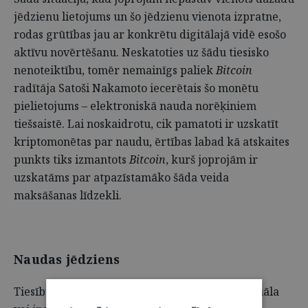
jēdzienu lietojums un šo jēdzienu vienota izpratne,
rodas grūtības jau ar konkrētu digitālajā vidē esošo
aktīvu novērtēšanu. Neskatoties uz šādu tiesisko
nenoteiktību, tomēr nemainīgs paliek
Bitcoin
radītāja Satoši Nakamoto iecerētais šo monētu
pielietojums – elektroniskā nauda norēķiniem
tiešsaistē. Lai noskaidrotu, cik pamatoti ir uzskatīt
kriptomonētas par naudu, ērtības labad kā atskaites
punkts tiks izmantots
Bitcoin
, kurš joprojām ir
uzskatāms par atpazīstamāko šāda veida
maksāšanas līdzekli.
Naudas jēdziens
Tiesību zinātnē atzīstot, ka "nauda nav individuāla