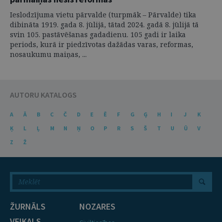
Ieslodzījuma vietu pārvalde (turpmāk – Pārvalde) tika
dibināta 1919. gada 8. jūlijā, tātad 2024. gadā 8. jūlijā tā
svin 105. pastāvēšanas gadadienu. 105 gadi ir laika
periods, kurā ir piedzīvotas dažādas varas, reformas,
nosaukumu maiņas, ...
AUTORU KATALOGS
A
Ā
B
C
Č
D
E
Ē
F
G
Ģ
H
I
J
K
Ķ
L
Ļ
M
N
Ņ
O
P
R
S
Š
T
U
Ū
V
Z
Ž
ŽURNĀLS
NOZARES
VEIKALS