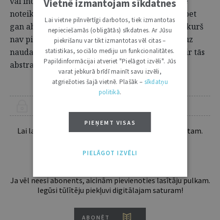
vai individualizējama lieta, kuras piederību pie
Vietnē izmantojam sīkdatnes
noteikta īpašuma var vai vajag varēt pierādīt, bet
Lai vietne pilnvērtīgi darbotos, tiek izmantotas
gan abstrakts, aprēķināms vērtības prasījums, kurš
nepieciešamās (obligātās) sīkdatnes. Ar Jūsu
nav pieskaitāms pie īpašuma",
tiek norādīts uz
9
piekrišanu var tikt izmantotas vēl citas –
naudas īpašo statusu, kuras viena no pazīmēm ir tās
statistikas, sociālo mediju un funkcionalitātes.
Papildinformācijai atveriet "Pielāgot izvēli". Jūs
abstraktums.
varat jebkurā brīdī mainīt savu izvēli,
atgriežoties šajā vietnē. Plašāk –
sīkdatņu
politikā
.
ŠIS RAKSTS PIEEJAMS “JURISTA VĀRDA” ABONENTIEM
PIEŅEMT VISAS
Lai lasītu šo rakstu tālāk, Tev jābūt žurnāla abonentam.
Esošos abonentus lūdzam autorizēties:
PIELĀGOT IZVĒLI
Ja vēl neesi abonents, aicinām pievienoties lasītāju pulkam.
Iegūsi tūlītēju piekļuvi digitālajam saturam!
ABONĒT