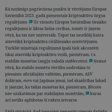
Kā nozīmīgs pagrieziena punkts ir vērtējams Eiropas
Savienībā 2023. gadā pieņemtais kriptoaktīvu tirgus
regulējums.
Uz vienoto Eiropas Savienības tiesisko
6
regulējumu ir liktas lielas cerības, tomēr ir jāņem
vērā, ka tas nav universāls. Tāpat tas neatklāj katra
atsevišķā kriptoaktīva civiltiesisko novērtējumu.
Turklāt minētajā regulējumā īpaši tiek akcentēti
tikai atsevišķi kriptoaktīvu veidi, piemēram, t.s.
stabilās monētas (angļu valodā
stablecoins
).
Ņemot
7
vērā, ka stabilo monētu vērtību nodrošina to
piesaiste oficiālajām valūtām, piemēram, ASV
dolāram,
euro
vai Japānas jenai, tad skaidrības labad
ir jāatzīst, ka tādas monētas kā, piemēram,
Bitcoin
nav uzskatāmas par stabilajām monētām,
kuras
8
arī netiks aplūkotas šī raksta ietvaros.
Šādā situācijā, kad joprojām nepastāv vienots dažādu