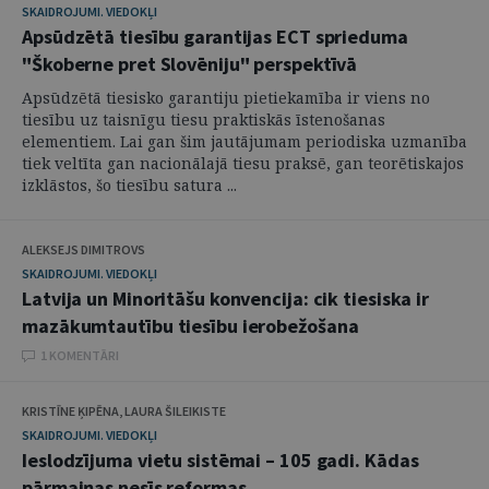
SKAIDROJUMI. VIEDOKĻI
Apsūdzētā tiesību garantijas ECT sprieduma
"Škoberne pret Slovēniju" perspektīvā
Apsūdzētā tiesisko garantiju pietiekamība ir viens no
tiesību uz taisnīgu tiesu praktiskās īstenošanas
elementiem. Lai gan šim jautājumam periodiska uzmanība
tiek veltīta gan nacionālajā tiesu praksē, gan teorētiskajos
izklāstos, šo tiesību satura ...
ALEKSEJS DIMITROVS
SKAIDROJUMI. VIEDOKĻI
Latvija un Minoritāšu konvencija: cik tiesiska ir
mazākumtautību tiesību ierobežošana
1 KOMENTĀRI
KRISTĪNE ĶIPĒNA, LAURA ŠILEIKISTE
SKAIDROJUMI. VIEDOKĻI
Ieslodzījuma vietu sistēmai – 105 gadi. Kādas
pārmaiņas nesīs reformas