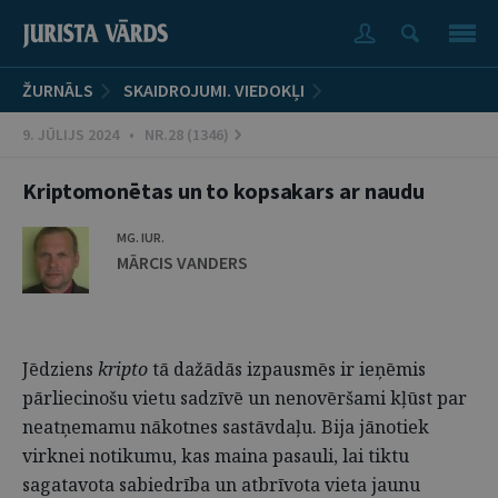
ŽURNĀLS
SKAIDROJUMI. VIEDOKĻI
9. JŪLIJS 2024 • NR.28 (1346)
Kriptomonētas un to kopsakars ar naudu
MG. IUR.
MĀRCIS VANDERS
Jēdziens
kripto
tā dažādās izpausmēs ir ieņēmis
pārliecinošu vietu sadzīvē un nenovēršami kļūst par
neatņemamu nākotnes sastāvdaļu. Bija jānotiek
virknei notikumu, kas maina pasauli, lai tiktu
sagatavota sabiedrība un atbrīvota vieta jaunu