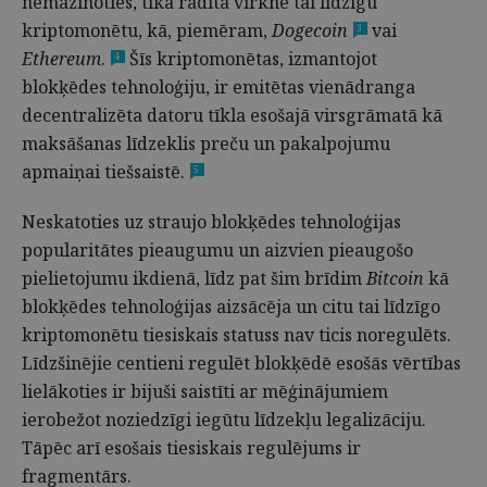
nemazinoties, tika radīta virkne tai līdzīgu
kriptomonētu, kā, piemēram,
Dogecoin
vai
3
Ethereum
.
Šīs kriptomonētas, izmantojot
4
blokķēdes tehnoloģiju, ir emitētas vienādranga
decentralizēta datoru tīkla esošajā virsgrāmatā kā
maksāšanas līdzeklis preču un pakalpojumu
apmaiņai tiešsaistē.
5
Neskatoties uz straujo blokķēdes tehnoloģijas
popularitātes pieaugumu un aizvien pieaugošo
pielietojumu ikdienā, līdz pat šim brīdim
Bitcoin
kā
blokķēdes tehnoloģijas aizsācēja un citu tai līdzīgo
kriptomonētu tiesiskais statuss nav ticis noregulēts.
Līdzšinējie centieni regulēt blokķēdē esošās vērtības
lielākoties ir bijuši saistīti ar mēģinājumiem
ierobežot noziedzīgi iegūtu līdzekļu legalizāciju.
Tāpēc arī esošais tiesiskais regulējums ir
fragmentārs.