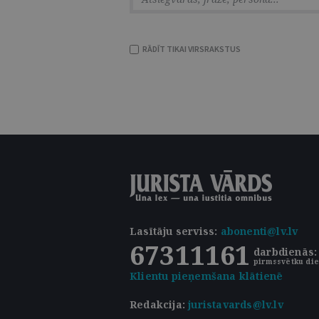
RĀDĪT TIKAI VIRSRAKSTUS
Lasītāju serviss
:
abonenti@lv.lv
67311161
darbdienās: 
pirmssvētku die
Klientu pieņemšana klātienē
Redakcija:
juristavards@lv.lv