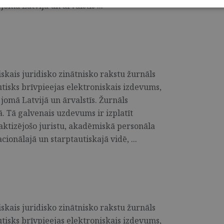
jomā Latvijā un ārvalstīs ...
skais juridisko zinātnisko rakstu žurnāls
utisks brīvpieejas elektroniskais izdevums,
 jomā Latvijā un ārvalstīs. Žurnāls
ā. Tā galvenais uzdevums ir izplatīt
raktizējošo juristu, akadēmiskā personāla
cionālajā un starptautiskajā vidē, ...
skais juridisko zinātnisko rakstu žurnāls
utisks brīvpieejas elektroniskais izdevums,