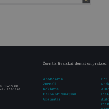
Žurnāls tiesiskai domai un praksei
Abonēšana
Par 
Žurnāli
Reda
8.30–17.00
Reklāma
Aut
nās: 8.30–15.00
Darba sludinājumi
Liet
Grāmatas
Auto
Pie
Kont