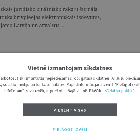
skais juridisko zinātnisko rakstu žurnāls
utisks brīvpieejas elektroniskais izdevums,
jomā Latvijā un ārvalstīs. ...
Vietnē izmantojam sīkdatnes
skais juridisko zinātnisko rakstu žurnāls
utisks brīvpieejas elektroniskais izdevums,
i darbotos, tiek izmantotas nepieciešamās (obligātās) sīkdatnes. Ar Jūsu piekriša
jomā Latvijā un ārvalstīs. ...
kas, sociālo mediju un funkcionalitātes. Papildinformācijai atveriet "Pielāgot izvēl
brīdī mainīt savu izvēli, atgriežoties šajā vietnē. Plašāk –
sīkdatņu politikā
.
PIEŅEMT VISAS
skais juridisko zinātnisko rakstu žurnāls
PIELĀGOT IZVĒLI
utisks brīvpieejas elektroniskais izdevums,