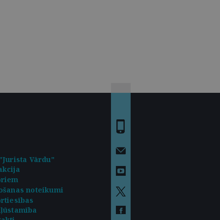
"Jurista Vārdu"
kcija
oriem
ošanas noteikumi
rtiesības
kļūstamība
akti