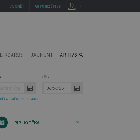
ABONĒT
AUTORIZĒTIES
EIRDARBS
JAUNUMI
ARHĪVS
O
LĪDZ
DĒĻA
/
MĒNESIS
/
GADS
BIBLIOTĒKA