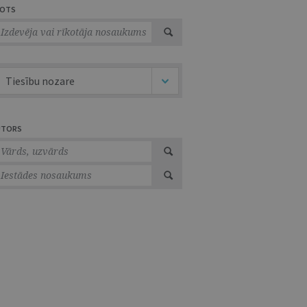
VOTS
Tiesību nozare
UTORS