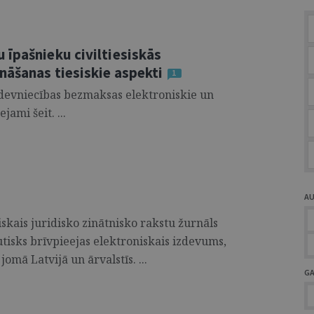
 īpašnieku civiltiesiskās
nāšanas tiesiskie aspekti
1
izdevniecības bezmaksas elektroniskie un
ami šeit. ...
A
skais juridisko zinātnisko rakstu žurnāls
utisks brīvpieejas elektroniskais izdevums,
jomā Latvijā un ārvalstīs. ...
G