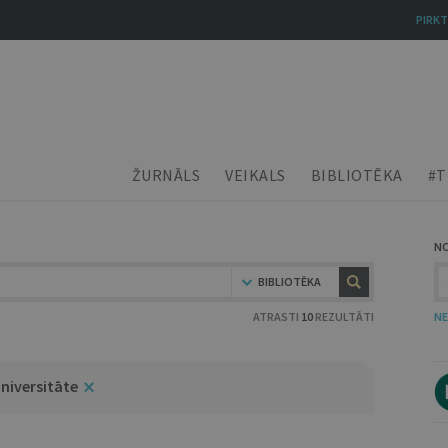
PIRKT
ŽURNĀLS
VEIKALS
BIBLIOTĒKA
#T
N
BIBLIOTĒKA
ATRASTI
10
REZULTĀTI
NE
niversitāte