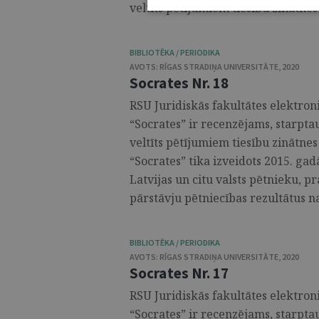
veltīts pētījumiem tiesību zinātnes 
BIBLIOTĒKA / PERIODIKA
AVOTS:
RĪGAS STRADIŅA UNIVERSITĀTE
,
2020
Socrates Nr. 18
RSU Juridiskās fakultātes elektroni
“Socrates” ir recenzējams, starpta
veltīts pētījumiem tiesību zinātnes
“Socrates” tika izveidots 2015. gad
Latvijas un citu valsts pētnieku, p
pārstāvju pētniecības rezultātus na
BIBLIOTĒKA / PERIODIKA
AVOTS:
RĪGAS STRADIŅA UNIVERSITĀTE
,
2020
Socrates Nr. 17
RSU Juridiskās fakultātes elektroni
“Socrates” ir recenzējams, starpta