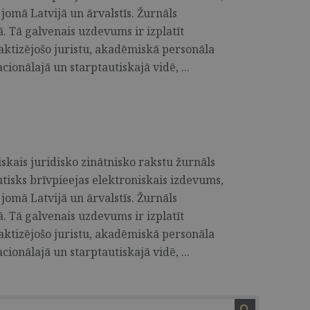
 jomā Latvijā un ārvalstīs. Žurnāls
ā. Tā galvenais uzdevums ir izplatīt
raktizējošo juristu, akadēmiskā personāla
cionālajā un starptautiskajā vidē, ...
skais juridisko zinātnisko rakstu žurnāls
utisks brīvpieejas elektroniskais izdevums,
 jomā Latvijā un ārvalstīs. Žurnāls
ā. Tā galvenais uzdevums ir izplatīt
raktizējošo juristu, akadēmiskā personāla
cionālajā un starptautiskajā vidē, ...