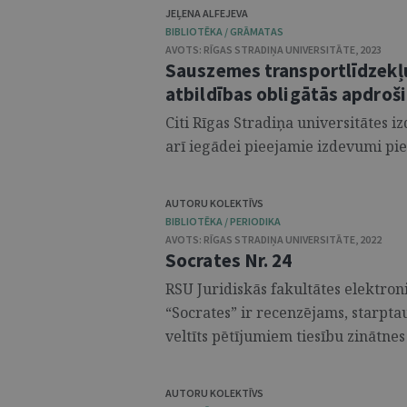
JEĻENA ALFEJEVA
BIBLIOTĒKA / GRĀMATAS
AVOTS:
RĪGAS STRADIŅA UNIVERSITĀTE
,
2023
Sauszemes transportlīdzekļu
atbildības obligātās apdroši
Citi Rīgas Stradiņa universitātes 
arī iegādei pieejamie izdevumi pieej
AUTORU KOLEKTĪVS
BIBLIOTĒKA / PERIODIKA
AVOTS:
RĪGAS STRADIŅA UNIVERSITĀTE
,
2022
Socrates Nr. 24
RSU Juridiskās fakultātes elektroni
“Socrates” ir recenzējams, starpta
veltīts pētījumiem tiesību zinātnes 
AUTORU KOLEKTĪVS