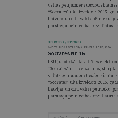
veltīts pētījumiem tiesību zinātnes
“Socrates” tika izveidots 2015. gad
Latvijas un citu valsts pētnieku, p
pārstāvju pētniecības rezultātus na
BIBLIOTĒKA / PERIODIKA
AVOTS:
RĪGAS STRADIŅA UNIVERSITĀTE
,
2020
Socrates Nr. 16
RSU Juridiskās fakultātes elektroni
“Socrates” ir recenzējams, starpta
veltīts pētījumiem tiesību zinātnes
“Socrates” tika izveidots 2015. gad
Latvijas un citu valsts pētnieku, p
pārstāvju pētniecības rezultātus na