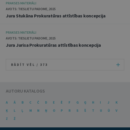
PRAKSES MATERIĀLI
AVOTS: TIESLIETU PADOME, 2025
Jura Stukāna Prokuratūras attīstības koncepcija
PRAKSES MATERIĀLI
AVOTS: TIESLIETU PADOME, 2025
Jura Jurisa Prokuratūras attīstības koncepcija
RĀDĪT VĒL /
373
AUTORU KATALOGS
A
Ā
B
C
Č
D
E
Ē
F
G
Ģ
H
I
J
K
Ķ
L
Ļ
M
N
Ņ
O
P
R
S
Š
T
U
Ū
V
Z
Ž