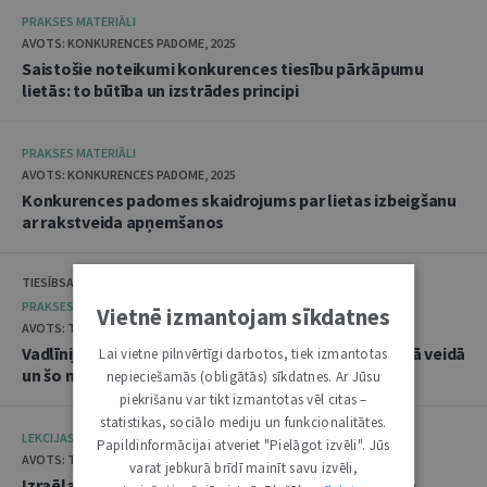
PRAKSES MATERIĀLI
AVOTS: KONKURENCES PADOME, 2025
Saistošie noteikumi konkurences tiesību pārkāpumu
lietās: to būtība un izstrādes principi
PRAKSES MATERIĀLI
AVOTS: KONKURENCES PADOME, 2025
Konkurences padomes skaidrojums par lietas izbeigšanu
ar rakstveida apņemšanos
TIESĪBSARGA BIROJS, DATU VALSTS INSPEKCIJA
PRAKSES MATERIĀLI
Vietnē izmantojam sīkdatnes
AVOTS: TIESĪBSARGA BIROJS, 2025
Vadlīnijas "Amatpersonu datu apstrāde audiovizuālā veidā
Lai vietne pilnvērtīgi darbotos, tiek izmantotas
un šo materiālu publicēšana"
nepieciešamās (obligātās) sīkdatnes. Ar Jūsu
piekrišanu var tikt izmantotas vēl citas –
statistikas, sociālo mediju un funkcionalitātes.
LEKCIJAS
Papildinformācijai atveriet "Pielāgot izvēli". Jūs
AVOTS: TIESLIETU AKADĒMIJA, 2025
varat jebkurā brīdī mainīt savu izvēli,
Izraēlas pieredze seksuālo noziegumu izmeklēšanā