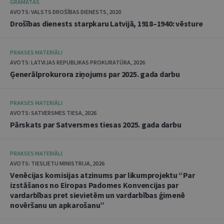
GRĀMATAS
AVOTS: VALSTS DROŠĪBAS DIENESTS, 2020
Drošības dienests starpkaru Latvijā, 1918–1940: vēsture
PRAKSES MATERIĀLI
AVOTS: LATVIJAS REPUBLIKAS PROKURATŪRA, 2026
Ģenerālprokurora ziņojums par 2025. gada darbu
PRAKSES MATERIĀLI
AVOTS: SATVERSMES TIESA, 2026
Pārskats par Satversmes tiesas 2025. gada darbu
PRAKSES MATERIĀLI
AVOTS: TIESLIETU MINISTRIJA, 2026
Venēcijas komisijas atzinums par likumprojektu “Par
izstāšanos no Eiropas Padomes Konvencijas par
vardarbības pret sievietēm un vardarbības ģimenē
novēršanu un apkarošanu”