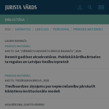
BIBLIOTĒKA
VISI
/
GRĀMATAS
/
LEKCIJAS
/
PERIODIKA
/
PRAKSES MATERIĀLI
LAURIS RASNAČS
PRAKSES MATERIĀLI
AVOTS: SIA “ZVĒRINĀTU ADVOKĀTU BIROJS RASNAČS”, 2026
Desmit gadi bez eksekvatūras. Publiskā kārtība Briseles
Ia regulas un Latvijas tiesību izpratnē
PRAKSES MATERIĀLI
AVOTS: TIESĪBSARGA BIROJS, 2026
Tiesībsardzes ziņojums par nepieciešamību pārskatīt
bāriņtiesu institucionālo modeli
AIGA BĒRZIŅA, GUNTIS VĀVERIS