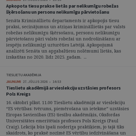
Apkopota tiesu prakse lietās par nelikumīgu robežas
šķērsošanu un personu nelikumīgu pārvietošanu
Senāta Krimināllietu departaments ir apkopojis tiesu
praksi, secinājumus un atziņas krimināllietās par valsts
robežas nelikumīgu šķērsošanu, personu nelikumīgu
pārvietošanu pāri valsts robežai un nodrošināšanu ar
iespēju nelikumīgi uzturēties Latvijā. Apkopojumā
analizēti Senāta un apgabaltiesu nolēmumi lietās, kas
izskatītas no 2020. līdz 2025. gadam. ...
TIESLIETU AKADĒMIJA
JAUNUMI
27. JŪLIJS 2026 • 14:53
Tieslietu akadēmijā ar vieslekciju uzstāsies profesors
Pols Kreigs
16. oktobrī plkst. 11.00 Tieslietu akadēmijā ar vieslekciju
“ES vērtības: tvērums, piemērošana un ietekme” uzstāsies
Eiropas Savienības (ES) tiesību akadēmiķis, Oksfordas
Universitātes emeritētais profesors Pols Kreigs (Paul
Craig). Lekcija būs īpaši noderīga praktiķiem, jo tajā tiks
skaidrots, ko praksē nozīmē ES vērtību iedzīvināšana un