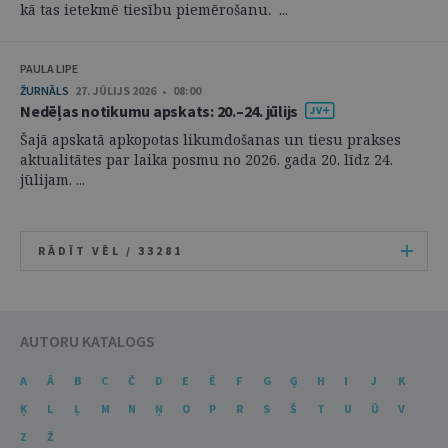
kā tas ietekmē tiesību piemērošanu. ...
PAULA LIPE
ŽURNĀLS
27. JŪLIJS 2026 • 08:00
Nedēļas notikumu apskats: 20.–24. jūlijs
Šajā apskatā apkopotas likumdošanas un tiesu prakses
aktualitātes par laika posmu no 2026. gada 20. līdz 24.
jūlijam. ...
RĀDĪT VĒL /
33281
AUTORU KATALOGS
A
Ā
B
C
Č
D
E
Ē
F
G
Ģ
H
I
J
K
Ķ
L
Ļ
M
N
Ņ
O
P
R
S
Š
T
U
Ū
V
Z
Ž