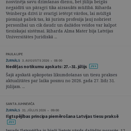
nosvinēja savu dzimšanas dienu, bet jūlija beigās
negaidīti un pāragri tika aizsaukts mūžībā. Riharda
Veinberga dzīvi ir svarīgi ietērpt vārdos, lai mūžīgā
piemiņā paliek tas, kā jurista profesija ļauj nobriest
personībai un cik daudz un dažādos veidos var kalpot
tiesiskajai sistēmai. Riharda Alma Mater bija Latvijas
Universitātes Juridiskā ...
PAULA LIPE
ŽURNĀLS
3. AUGUSTS 2026 • 08:00
Nedēļas notikumu apskats: 27.–31. jūlijs
Šajā apskatā apkopotas likumdošanas un tiesu prakses
aktualitātes par laika posmu no 2026. gada 27. līdz 31.
jūlijam. ...
SANTA JUHNEVIČA
ŽURNĀLS
31. JŪLIJS 2026 • 09:00
Ilgtspējības principa piemērošana Latvijas tiesu praksē
Ievads Ilgtspējība ir bieži lietots vārds dažādās nozarēs. 17