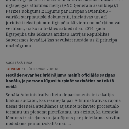
ilgtspējīgās attīstības mērķi (ANO Ģenerālā asambleja),1
Parīzes nolīgums,2 Līgums par Eiropas Savienību3 –
vairāki starptautiski dokumenti, iniciatīvas un arī
juridiski teksti piemin ilgtspēju kā vienu no mērķiem vai
vērtībām, uz kuru tiekties sabiedrībai. 2014. gadā
ilgtspējība tika iekļauta arīdzan Latvijas Republikas
Satversmes ievadā,4 kas savukārt norāda uz šī principa
nozīmīgumu ...
AUGSTĀKĀ TIESA
JAUNUMI
31. JŪLIJS 2026 • 08:46
Iestāde nevar bez brīdinājuma mainīt oficiālās saziņas
kanālu, ja persona lūgusi turpināt sazināties noteiktā
veidā
Senāta Administratīvo lietu departaments ir izskatījis
blakus sūdzību, kas iesniegta par Administratīvās rajona
tiesas tiesneša atteikšanos atjaunot nokavēto procesuālo
termiņu un pieņemt pieteikumu, un atzinis, ka tiesneša
lēmums ir atceļams un jautājums par pieteikuma virzību
nododams jaunai izskatīšanai. ...