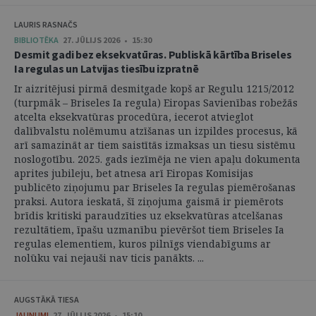
LAURIS RASNAČS
BIBLIOTĒKA
27. JŪLIJS 2026 • 15:30
Desmit gadi bez eksekvatūras. Publiskā kārtība Briseles
Ia regulas un Latvijas tiesību izpratnē
Ir aizritējusi pirmā desmitgade kopš ar Regulu 1215/2012
(turpmāk – Briseles Ia regula) Eiropas Savienības robežās
atcelta eksekvatūras procedūra, iecerot atvieglot
dalībvalstu nolēmumu atzīšanas un izpildes procesus, kā
arī samazināt ar tiem saistītās izmaksas un tiesu sistēmu
noslogotību. 2025. gads iezīmēja ne vien apaļu dokumenta
aprites jubileju, bet atnesa arī Eiropas Komisijas
publicēto ziņojumu par Briseles Ia regulas piemērošanas
praksi. Autora ieskatā, šī ziņojuma gaismā ir piemērots
brīdis kritiski paraudzīties uz eksekvatūras atcelšanas
rezultātiem, īpašu uzmanību pievēršot tiem Briseles Ia
regulas elementiem, kuros pilnīgs viendabīgums ar
nolūku vai nejauši nav ticis panākts. ...
AUGSTĀKĀ TIESA
JAUNUMI
27. JŪLIJS 2026 • 15:10