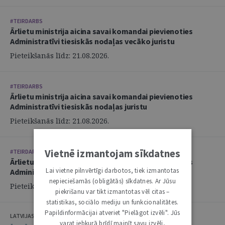
#TEIRDARBS
Ārlietu ministrija aicina savai komandai pievienoties
Administratīvi tiesiskās nodaļas vecāko juristu
Pieteikšanās līdz: 21.08.2026.
#TEIRDARBS
Ārlietu ministrija aicina savai komandai pievienoties
Administratīvi tiesiskās nodaļas juristu
Pieteikšanās līdz: 21.08.2026.
Vietnē izmantojam sīkdatnes
#TEIRDARBS
Ārlietu ministrija aicina savai komandai pievienoties
Lai vietne pilnvērtīgi darbotos, tiek izmantotas
Administratīvi tiesiskās nodaļas juristu
nepieciešamās (obligātās) sīkdatnes. Ar Jūsu
Pieteikšanās līdz: 21.08.2026.
piekrišanu var tikt izmantotas vēl citas –
statistikas, sociālo mediju un funkcionalitātes.
Papildinformācijai atveriet "Pielāgot izvēli". Jūs
LATVIJAS ZVĒRINĀTU ADVOKĀTU PADOME
varat jebkurā brīdī mainīt savu izvēli,