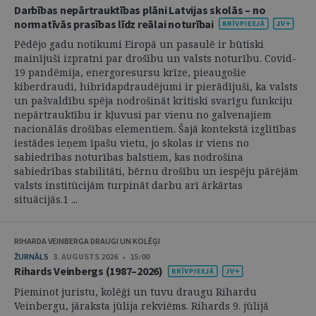
Darbības nepārtrauktības plāni Latvijas skolās – no
normatīvās prasības līdz reālai noturībai
Pēdējo gadu notikumi Eiropā un pasaulē ir būtiski
mainījuši izpratni par drošību un valsts noturību. Covid-
19 pandēmija, energoresursu krīze, pieaugošie
kiberdraudi, hibrīdapdraudējumi ir pierādījuši, ka valsts
un pašvaldību spēja nodrošināt kritiski svarīgu funkciju
nepārtrauktību ir kļuvusi par vienu no galvenajiem
nacionālās drošības elementiem. Šajā kontekstā izglītības
iestādes ieņem īpašu vietu, jo skolas ir viens no
sabiedrības noturības balstiem, kas nodrošina
sabiedrības stabilitāti, bērnu drošību un iespēju pārējām
valsts institūcijām turpināt darbu arī ārkārtas
situācijās.1 ...
RIHARDA VEINBERGA DRAUGI UN KOLĒĢI
ŽURNĀLS
3. AUGUSTS 2026 • 15:00
Rihards Veinbergs (1987–2026)
Pieminot juristu, kolēģi un tuvu draugu Rihardu
Veinbergu, jāraksta jūlija rekviēms. Rihards 9. jūlijā