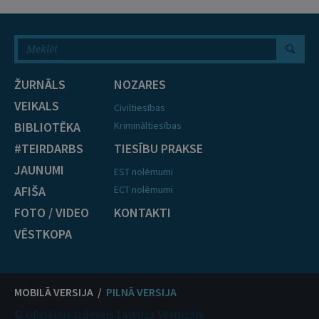
ŽURNĀLS
NOZARES
VEIKALS
Civiltiesības
BIBLIOTĒKA
Krimināltiesības
#TEIRDARBS
TIESĪBU PRAKSE
JAUNUMI
EST nolēmumi
AFIŠA
ECT nolēmumi
FOTO / VIDEO
KONTAKTI
VĒSTKOPA
MOBILĀ VERSIJA /
PILNĀ VERSIJA
© Oficiālais izdevējs Latvijas Vēstnesis