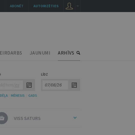
ABONĒT
AUTORIZĒTIES
EIRDARBS
JAUNUMI
ARHĪVS
O
LĪDZ
DĒĻA
/
MĒNESIS
/
GADS
VISS SATURS