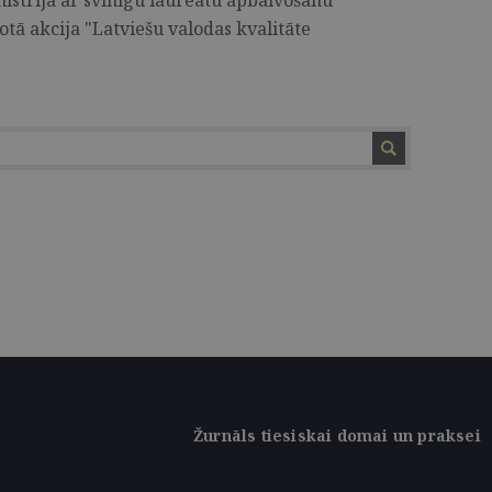
nistrijā ar svinīgu laureātu apbalvošanu
otā akcija "Latviešu valodas kvalitāte
Žurnāls tiesiskai domai un praksei