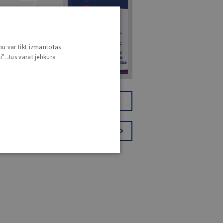
7
nu var tikt izmantotas
i". Jūs varat jebkurā
14. JŪLIJS 2026
NR 7 (1425)
TIKAI DIGITĀLI
JV+
PIESAKIES VĒSTKOPAI