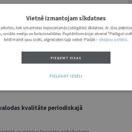
tulkošanas rokasgrāmata
Vietnē izmantojam sīkdatnes
odas centra Terminoloģijas un tiesību
i darbotos, tiek izmantotas nepieciešamās (obligātās) sīkdatnes. Ar Jūsu piekriša
košanas pakalpojumu sniedzējiem, kuri
kas, sociālo mediju un funkcionalitātes. Papildinformācijai atveriet "Pielāgot izvēl
angļu valodas latviešu valodā, kā arī tiem,
brīdī mainīt savu izvēli, atgriežoties šajā vietnē. Plašāk –
sīkdatņu politikā
.
vienības tiesību aktu un citu starptautisko
u – nozaru speciālistiem ministrijās,
PIEŅEMT VISAS
un citiem ekspertiem. Taču noderīgu
ažādu studiju programmu studenti un
PIELĀGOT IZVĒLI
valodas kvalitāte periodiskajā