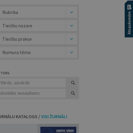
Rubrika
Tiesību nozare
Tiesību prakse
Numura tēma
UTORS
URNĀLU KATALOGS /
VISI ŽURNĀLI