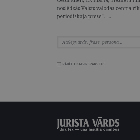
Ceturtdien, 15. martā, Tieslietu mi
noslēdzās Valsts valodas centra rīk
periodiskajā presē". ...
RĀDĪT TIKAI VIRSRAKSTUS