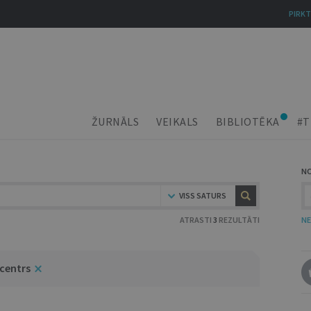
PIRKT
ŽURNĀLS
VEIKALS
BIBLIOTĒKA
#T
N
VISS SATURS
ATRASTI
3
REZULTĀTI
NE
 centrs