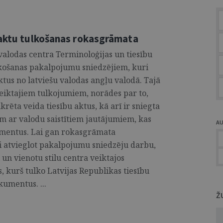
 aktu tulkošanas rokasgrāmata
valodas centra Terminoloģijas un tiesību
košanas pakalpojumu sniedzējiem, kuri
ktus no latviešu valodas angļu valodā. Tajā
veiktajiem tulkojumiem, norādes par to,
krēta veida tiesību aktus, kā arī ir sniegta
m ar valodu saistītiem jautājumiem, kas
A
umentus. Lai gan rokasgrāmata
i atvieglot pakalpojumu sniedzēju darbu,
un vienotu stilu centra veiktajos
, kurš tulko Latvijas Republikas tiesību
kumentus. ...
Ž