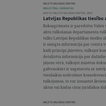
VALSTS VALODAS CENTRS
BIBLIOTĒKA / GRĀMATAS
AVOTS:
VALSTS VALODAS CENTRS
,
2022
Latvijas Republikas tiesību
Rokasgrāmata ir paredzēta Valsts 
aktu tulkošanas departamenta tul
tulko Latvijas Republikas tiesību a
ir sniegta informācija par centra 
kādi principi jāievēro, tulkojot kon
detalizēta informācija par dažādie
jāņem vērā, tulkojot minētos dok
galvenokārt ir sagatavota ar mērķ
vienlaikus nodrošinot konsekvenci 
tulkojumos, to var izmantot ikviens
aktus vai kādus citus juridiskos do
VALSTS VALODAS CENTRS