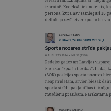
ietvaru salīdzinājumā ar "nepilng
izpratnē. Kodeksā tiek noteikts, k
persona, kura nav sasniegusi 18 g
definīcija sevī ietver sportistus vai c
ĀRIS KAKSTĀNS
ŽURNĀLS / SKAIDROJUMI. VIEDOKĻI
Sporta nozares strīdu pakļa
6. AUGUSTS 2024 • NR. 32 (1350)
Pēdējos gados arī Latvijas vispārējā
kas skar "sporta tiesības". Laikā,
(SOK) pozīcijas sporta nozares hier
neapstrīdētām, arvien biežāk dzir
sporta strīdu pakļautības taisnīg
mūsdienu prasībām. Pārskatāmā pa
MAKSIMS SALEIKO