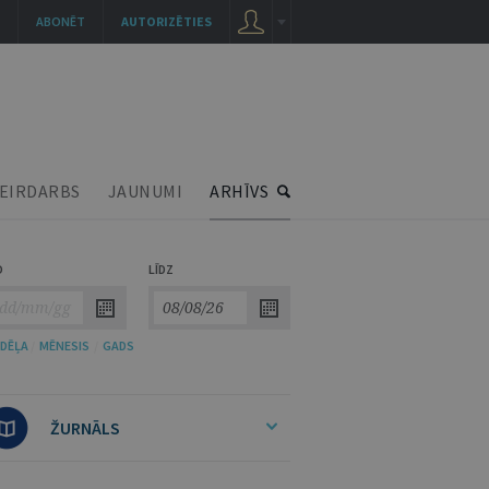
ABONĒT
AUTORIZĒTIES
EIRDARBS
JAUNUMI
ARHĪVS
O
LĪDZ
DĒĻA
/
MĒNESIS
/
GADS
ŽURNĀLS