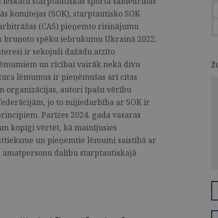
u ieskatu starptautiskās sporta sabiedrības
kās komitejas (SOK), starptautisko SOK
 arbitrāžas (CAS) pieņemto risinājumu
as bruņoto spēku iebrukumu Ukrainā 2022.
nteresi ir sekojuši dažādu atzīto
 lēmumiem un rīcībai vairāk nekā divu
Ž
tura lēmumus ir pieņēmušas arī citas
n organizācijas, autori īpašu vērību
federācijām, jo to mijiedarbība ar SOK ir
rincipiem. Parīzes 2024. gada vasaras
m kopīgi vērtēt, kā mainījusies
 attieksme un pieņemtie lēmumi saistībā ar
un amatpersonu dalību starptautiskajā