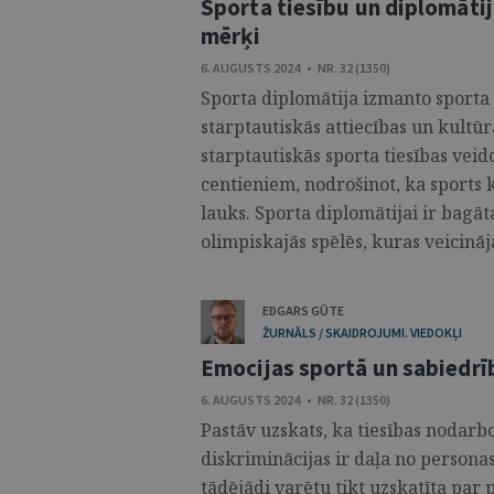
Sporta tiesību un diplomātij
mērķi
6. AUGUSTS 2024 • NR. 32 (1350)
Sporta diplomātija izmanto sporta u
starptautiskās attiecības un kultūr
starptautiskās sporta tiesības ve
centieniem, nodrošinot, ka sports k
lauks. Sporta diplomātijai ir bagāt
olimpiskajās spēlēs, kuras veicināj
EDGARS GŪTE
ŽURNĀLS / SKAIDROJUMI. VIEDOKĻI
Emocijas sportā un sabiedrī
6. AUGUSTS 2024 • NR. 32 (1350)
Pastāv uzskats, ka tiesības nodarb
diskriminācijas ir daļa no personas
tādējādi varētu tikt uzskatīta par