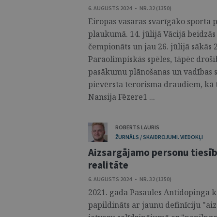
6. AUGUSTS 2024 • NR. 32 (1350)
Eiropas vasaras svarīgāko sporta 
plaukumā. 14. jūlijā Vācijā beidzā
čempionāts un jau 26. jūlijā sākās
Paraolimpiskās spēles, tāpēc drošī
pasākumu plānošanas un vadības s
pievērsta terorisma draudiem, kā t
Nansija Fēzere1 ...
ROBERTS LAURIS
ŽURNĀLS / SKAIDROJUMI. VIEDOKĻI
Aizsargājamo personu tiesī
realitāte
6. AUGUSTS 2024 • NR. 32 (1350)
2021. gada Pasaules Antidopinga k
papildināts ar jaunu definīciju "a