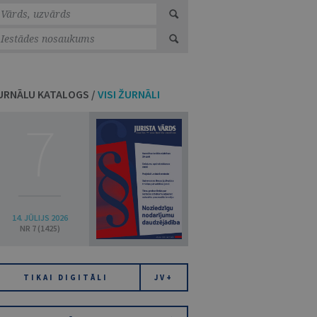
URNĀLU KATALOGS /
VISI ŽURNĀLI
7
14. JŪLIJS 2026
NR 7 (1425)
TIKAI DIGITĀLI
JV+