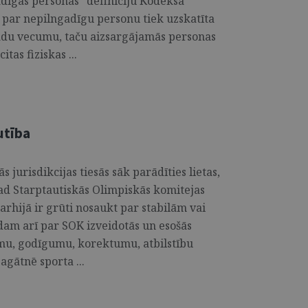
adīgas personas" definīciju Kodeksa
a par nepilngadīgu personu tiek uzskatīta
adu vecumu, taču aizsargājamās personas
itas fiziskas ...
utība
s jurisdikcijas tiesās sāk parādīties lietas,
 kad Starptautiskās Olimpiskās komitejas
arhijā ir grūti nosaukt par stabilām vai
dam arī par SOK izveidotās un esošās
umu, godīgumu, korektumu, atbilstību
gātnē sporta ...