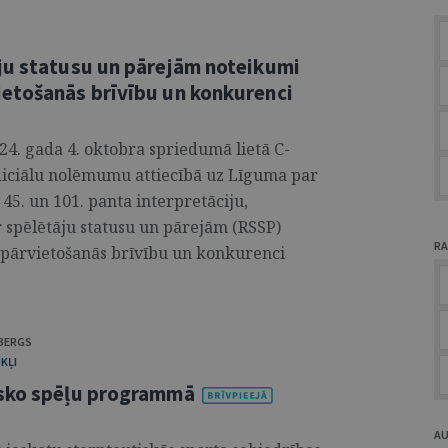
ju statusu un pārejām noteikumi
etošanās brīvību un konkurenci
024. gada 4. oktobra spriedumā lietā C-
diciālu nolēmumu attiecībā uz Līguma par
45. un 101. panta interpretāciju,
r spēlētāju statusu un pārejām (RSSP)
RA
pārvietošanās brīvību un konkurenci
BERGS
KĻI
isko spēļu programmā
A