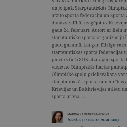
Šī raksta mērķis ir sniegt vispārēj
un jo īpaši Starptautiskās Olimpis
atzīto sporta federāciju un Sporta
daudzveidībā, reaģējot uz Krievij
gada 24. februārī. Autori ar lielu i
starptautisko sporta organizāciju
gadu garumā. Lai gan līdzīga raks
starptautiskas sporta federācijas u
pievērš tieši SOK atzītajām sporta 
viens no Olimpiskās hartas pamatp
Olimpisko spēļu priekšvakarā vara
starptautiskās sporta sabiedrības
Krievijas un Baltkrievijas atlētu 
sporta arēnā. ...
MARINA KAMEŅECKA-USOVA
ŽURNĀLS / SKAIDROJUMI. VIEDOKĻI