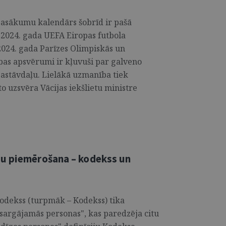
pasākumu kalendārs šobrīd ir pašā
s 2024. gada UEFA Eiropas futbola
 2024. gada Parīzes Olimpiskās un
bas apsvērumi ir kļuvuši par galveno
astāvdaļu. Lielākā uzmanība tiek
o uzsvēra Vācijas iekšlietu ministre
bu piemērošana – kodekss un
odekss (turpmāk – Kodekss) tika
izsargājamās personas", kas paredzēja citu