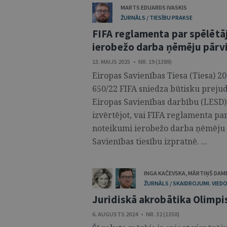
MARTS EDUARDS IVASKIS
ŽURNĀLS / TIESĪBU PRAKSE
FIFA reglamenta par spēlētā
ierobežo darba ņēmēju pārvi
13. MAIJS 2025 • NR. 19 (1389)
Eiropas Savienības Tiesa (Tiesa) 2
650/22 FIFA sniedza būtisku preju
Eiropas Savienības darbību (LESD) 
izvērtējot, vai FIFA reglamenta pa
noteikumi ierobežo darba ņēmēju 
Savienības tiesību izpratnē. ...
INGA KAČEVSKA
,
MĀRTIŅŠ DAM
ŽURNĀLS / SKAIDROJUMI. VIEDO
Juridiskā akrobātika Olimp
6. AUGUSTS 2024 • NR. 32 (1350)