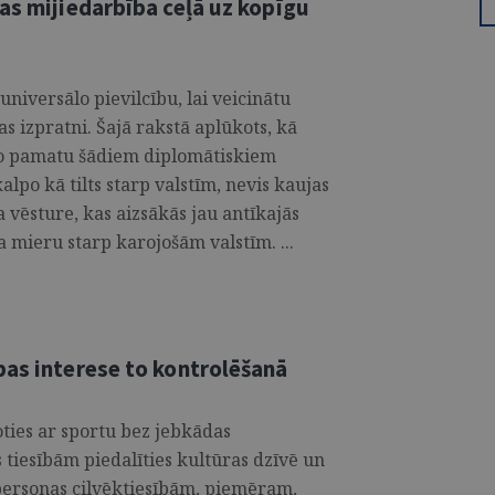
as mijiedarbība ceļā uz kopīgu
niversālo pievilcību, lai veicinātu
as izpratni. Šajā rakstā aplūkots, kā
ido pamatu šādiem diplomātiskiem
alpo kā tilts starp valstīm, nevis kaujas
a vēsture, kas aizsākās jau antīkajās
a mieru starp karojošām valstīm. ...
bas interese to kontrolēšanā
oties ar sportu bez jebkādas
 tiesībām piedalīties kultūras dzīvē un
 personas cilvēktiesībām, piemēram,