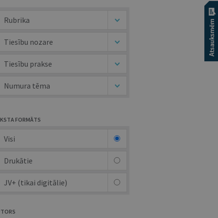
Rubrika
Tiesību nozare
Tiesību prakse
Numura tēma
KSTA FORMĀTS
Visi
Drukātie
JV+ (tikai digitālie)
UTORS