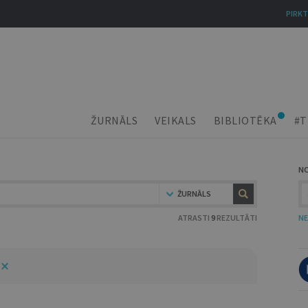
PIRKT
ŽURNĀLS
VEIKALS
BIBLIOTĒKA
#T
N
ŽURNĀLS
ATRASTI
9
REZULTĀTI
NE