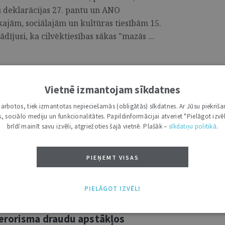
u deklarācijas 27. pantu un ANO
ajām, sociālajām un kultūras tiesībām 15.
dījusi, ka cilvēktiesības sākas "mazās ...
Vietnē izmantojam sīkdatnes
ātiem sporta klubiem
i darbotos, tiek izmantotas nepieciešamās (obligātās) sīkdatnes. Ar Jūsu piekriša
kas, sociālo mediju un funkcionalitātes. Papildinformācijai atveriet "Pielāgot izvēl
šobrīd privātie sporta klubi Latvijā saņem
brīdī mainīt savu izvēli, atgriežoties šajā vietnē. Plašāk –
sīkdatņu politikā
.
ais ietvars ir piemērojams šīm attiecībām,
as šajā procesā būtu uzlabojams. ...
PIEŅEMT VISAS
PIELĀGOT IZVĒLI
ība un pretterorisma stratēģiju
erorisma draudu apstākļos