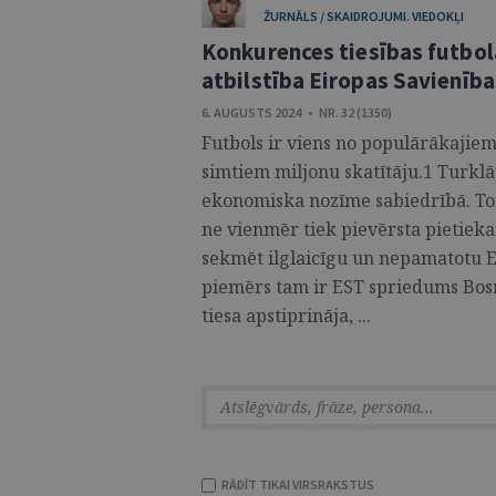
ŽURNĀLS / SKAIDROJUMI. VIEDOKĻI
Konkurences tiesības futbo
atbilstība Eiropas Savienīb
6. AUGUSTS 2024 • NR. 32 (1350)
Futbols ir viens no populārākajie
simtiem miljonu skatītāju.1 Turklā
ekonomiska nozīme sabiedrībā. T
ne vienmēr tiek pievērsta pietieka
sekmēt ilglaicīgu un nepamatotu E
piemērs tam ir EST spriedums Bosm
tiesa apstiprināja, ...
RĀDĪT TIKAI VIRSRAKSTUS