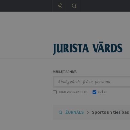
MEKLĒT ARHĪVĀ
TIKAI VIRSRAKSTOS
FRĀZI
ŽURNĀLS
Sports un tiesības