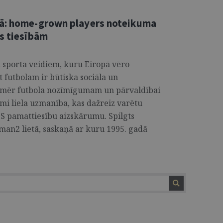
lā: home-grown players noteikuma
as tiesībām
m sporta veidiem, kuru Eiropā vēro
t futbolam ir būtiska sociāla un
omēr futbola nozīmīgumam un pārvaldībai
mi liela uzmanība, kas dažreiz varētu
S pamattiesību aizskārumu. Spilgts
an2 lietā, saskaņā ar kuru 1995. gadā