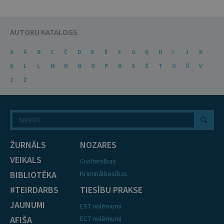
AUTORU KATALOGS
A
Ā
B
C
Č
D
E
Ē
F
G
Ģ
H
I
J
K
Ķ
L
Ļ
M
N
Ņ
O
P
R
S
Š
T
U
Ū
V
Z
Ž
ŽURNĀLS
NOZARES
VEIKALS
Civiltiesības
BIBLIOTĒKA
Krimināltiesības
#TEIRDARBS
TIESĪBU PRAKSE
JAUNUMI
EST nolēmumi
AFIŠA
ECT nolēmumi