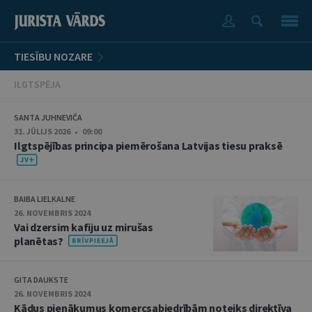
TIESĪBU NOZARE
ILGTSPĒJA
SANTA JUHNEVIČA
31. JŪLIJS 2026 • 09:00
Ilgtspējības principa piemērošana Latvijas tiesu praksē
BAIBA LIELKALNE
26. NOVEMBRIS 2024
Vai dzersim kafiju uz mirušas
planētas?
GITA DAUKSTE
26. NOVEMBRIS 2024
Kādus pienākumus komercsabiedrībām noteiks direktīva