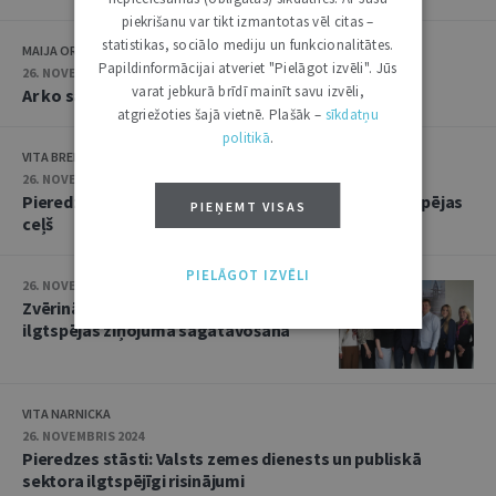
piekrišanu var tikt izmantotas vēl citas –
statistikas, sociālo mediju un funkcionalitātes.
MAIJA ORBIDĀNE
Papildinformācijai atveriet "Pielāgot izvēli". Jūs
26. NOVEMBRIS 2024
varat jebkurā brīdī mainīt savu izvēli,
Ar ko sākt ilgtspējas jomā: ieteikumi uzņēmumiem
atgriežoties šajā vietnē. Plašāk –
sīkdatņu
politikā
.
VITA BREIDAKA
26. NOVEMBRIS 2024
Pieredzes stāsti: “Reitan Convenience Latvia” ilgtspējas
PIEŅEMT VISAS
ceļš
PIELĀGOT IZVĒLI
26. NOVEMBRIS 2024
Zvērinātu advokātu biroja pieredze
ilgtspējas ziņojuma sagatavošanā
VITA NARNICKA
26. NOVEMBRIS 2024
Pieredzes stāsti: Valsts zemes dienests un publiskā
sektora ilgtspējīgi risinājumi