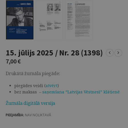
15. jūlijs 2025 / Nr. 28 (1398)
7,00
€
Drukātā žurnāla piegāde:
piegādes veidi (
atvērt
)
bez maksas –
saņemšana ”Latvijas Vēstnesī” klātienē
Žurnāla digitālā versija
PIEEJAMĪBA:
NAV NOLIKTAVĀ