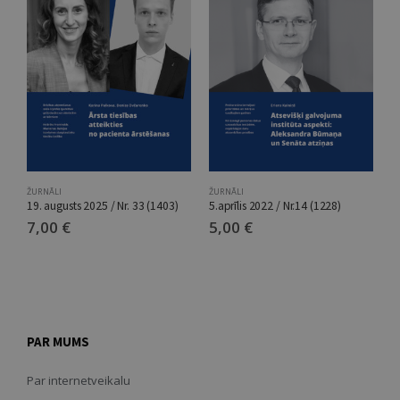
ŽURNĀLI
ŽURNĀLI
Ž
19. augusts 2025 / Nr. 33 (1403)
5.aprīlis 2022 / Nr.14 (1228)
2
7,00
€
5,00
€
7
PAR MUMS
Par internetveikalu