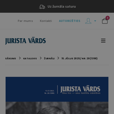
Uz žurnāla saturu
0
Par mums
Kontakti
AUTORIZĒTIES
SĀKUMS
KATALOGS
ŽURNĀLI
15. JŪLIJS 2025 / NR. 28 (1398)