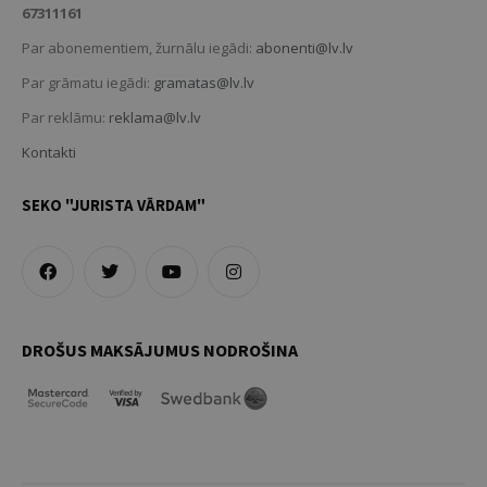
67311161
Par abonementiem, žurnālu iegādi:
abonenti@lv.lv
Par grāmatu iegādi:
gramatas@lv.lv
Par reklāmu:
reklama@lv.lv
Kontakti
SEKO "JURISTA VĀRDAM"
DROŠUS MAKSĀJUMUS NODROŠINA