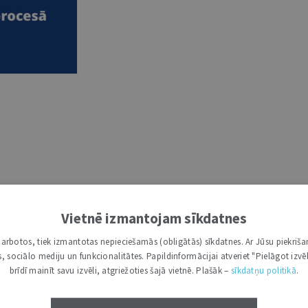
Vietnē izmantojam sīkdatnes
 (0)
i darbotos, tiek izmantotas nepieciešamās (obligātās) sīkdatnes. Ar Jūsu piekriša
kas, sociālo mediju un funkcionalitātes. Papildinformācijai atveriet "Pielāgot izvēl
brīdī mainīt savu izvēli, atgriežoties šajā vietnē. Plašāk –
sīkdatņu politikā
.
nstruments, kas palīdz papildināt jurista kompetenci ar argumen
 publikāciju datubāze Latvijā. “Jurista Vārda” misija ir nemainī