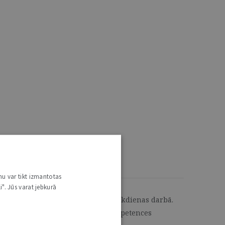
nu var tikt izmantotas
i". Jūs varat jebkurā
tiem, ko izmantot gan tiesās, gan ikdienas darbā.
ga – tā ir juristu profesionālās kompetences