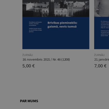
ŽURNĀLI
ŽURNĀLI
16. novembris 2021 / Nr. 46 (1208)
21. janvāri
5,00
€
7,00
€
PAR MUMS