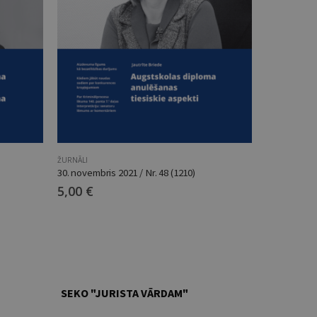
ŽURNĀLI
ŽURNĀLI
30. novembris 2021 / Nr. 48 (1210)
11. janvāris 
5,00
€
5,00
€
SEKO "JURISTA VĀRDAM"