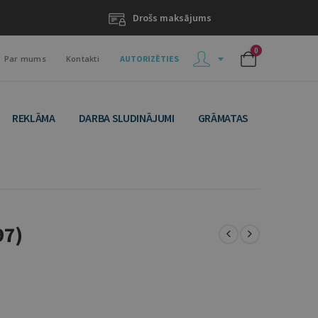
Drošs maksājums
0
Par mums
Kontakti
AUTORIZĒTIES
REKLĀMA
DARBA SLUDINĀJUMI
GRĀMATAS
97)