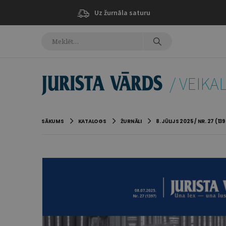
Uz žurnāla saturu
/ VEIKA
SĀKUMS
KATALOGS
ŽURNĀLI
8. JŪLIJS 2025 / NR. 27 (13