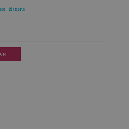
esī” klātienē
ZAM