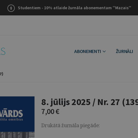
Studentiem - 10% atlaide žurnāla abonementam ''Mazais''
LS
ABONEMENTI
ŽURNĀLI
97)
8. jūlijs 2025 / Nr. 27 (13
7,00
€
Drukātā žurnāla piegāde: