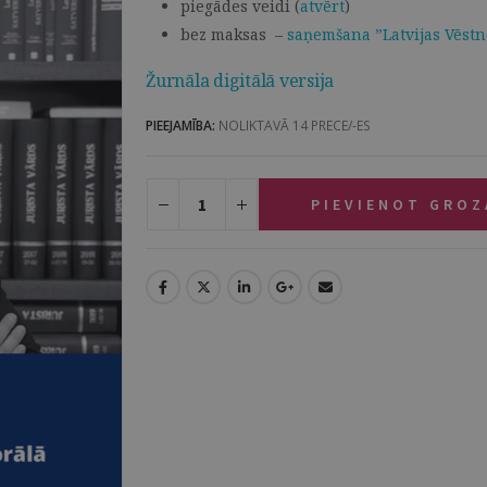
piegādes veidi (
atvērt
)
bez maksas –
saņemšana ”Latvijas Vēstn
Žurnāla digitālā versija
PIEEJAMĪBA:
NOLIKTAVĀ 14 PRECE/-ES
PIEVIENOT GRO