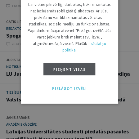
Lai vietne pilnvērtīgi darbotos, tiek izmantotas
1 KOMENTĀRI
nepieciešamās (obligātās) sīkdatnes. Ar Jūsu
piekrišanu var tikt izmantotas vēl citas –
GATIS LITVINS
statistikas, sociālo mediju un funkcionalitātes.
REDAKTORA SLEJA
Papildinformācijai atveriet "Pielāgot izvēli". Jūs
Spoguļvīrs
varat jebkurā brīdī mainīt savu izvēli,
atgriežoties šajā vietnē. Plašāk –
sīkdatņu
26 KOMENTĀRI
politikā
.
JURISTA VĀRDS
NOTIKUMS
PIEŅEMT VISAS
LU Juridisko fakultāti turpmāk vadīs Anita Rodiņa
PIELĀGOT IZVĒLI
TIESĪBU POLITIKA
Valsts kontroles darbības prioritātes 2015. gadā
JĀNIS SARĀNS
AKADĒMISKĀ DZĪVE
Latvijas Universitātes studenti piedalās pasaules