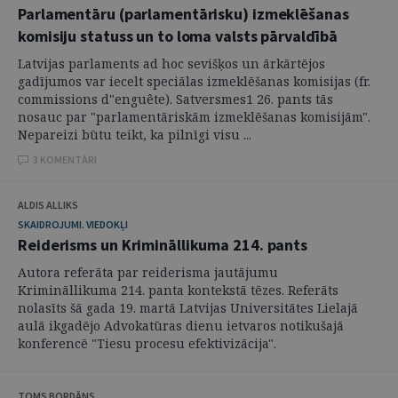
Parlamentāru (parlamentārisku) izmeklēšanas
komisiju statuss un to loma valsts pārvaldībā
Latvijas parlaments ad hoc sevišķos un ārkārtējos
gadījumos var iecelt speciālas izmeklēšanas komisijas (fr.
commissions d"enguête). Satversmes1 26. pants tās
nosauc par "parlamentāriskām izmeklēšanas komisijām".
Nepareizi būtu teikt, ka pilnīgi visu ...
3 KOMENTĀRI
ALDIS ALLIKS
SKAIDROJUMI. VIEDOKĻI
Reiderisms un Krimināllikuma 214. pants
Autora referāta par reiderisma jautājumu
Krimināllikuma 214. panta kontekstā tēzes. Referāts
nolasīts šā gada 19. martā Latvijas Universitātes Lielajā
aulā ikgadējo Advokatūras dienu ietvaros notikušajā
konferencē "Tiesu procesu efektivizācija".
TOMS BORDĀNS