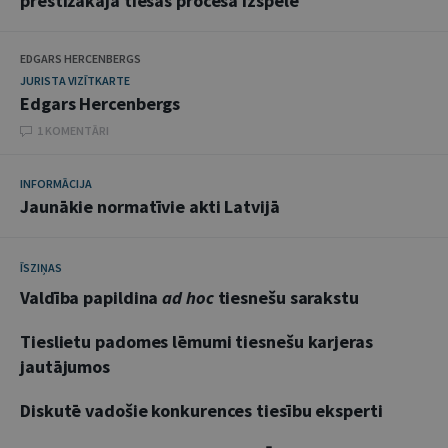
prestižākajā tiesas procesa izspēlē
EDGARS HERCENBERGS
JURISTA VIZĪTKARTE
Edgars Hercenbergs
1 KOMENTĀRI
INFORMĀCIJA
Jaunākie normatīvie akti Latvijā
ĪSZIŅAS
Valdība papildina
ad hoc
tiesnešu sarakstu
Tieslietu padomes lēmumi tiesnešu karjeras
jautājumos
Diskutē vadošie konkurences tiesību eksperti