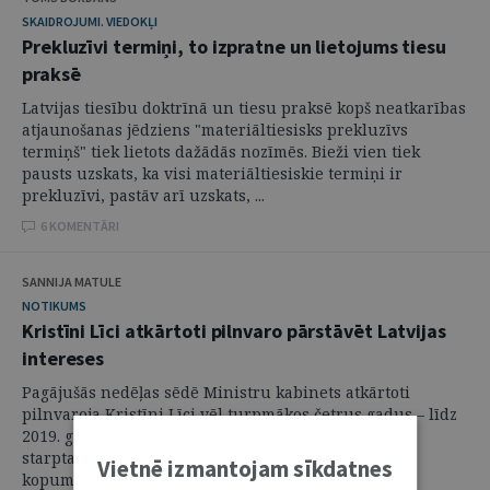
SKAIDROJUMI. VIEDOKĻI
Prekluzīvi termiņi, to izpratne un lietojums tiesu
praksē
Latvijas tiesību doktrīnā un tiesu praksē kopš neatkarības
atjaunošanas jēdziens "materiāltiesisks prekluzīvs
termiņš" tiek lietots dažādās nozīmēs. Bieži vien tiek
pausts uzskats, ka visi materiāltiesiskie termiņi ir
prekluzīvi, pastāv arī uzskats, ...
6 KOMENTĀRI
SANNIJA MATULE
NOTIKUMS
Kristīni Līci atkārtoti pilnvaro pārstāvēt Latvijas
intereses
Pagājušās nedēļas sēdē Ministru kabinets atkārtoti
pilnvaroja Kristīni Līci vēl turpmākos četrus gadus – līdz
2019. gada 13. maijam – pārstāvēt Latvijas intereses
starptautiskajās cilvēktiesību institūcijās. Tādējādi
Vietnē izmantojam sīkdatnes
kopumā K. Līcei šie pienākumi ...