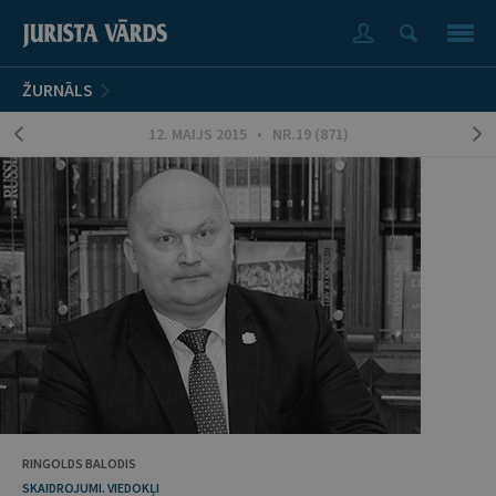
ŽURNĀLS
12. MAIJS 2015 • NR.19 (871)
RINGOLDS BALODIS
SKAIDROJUMI. VIEDOKĻI