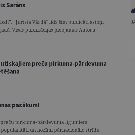
nis Sarāns
lt". "Jurista Vārdā" līdz šim publicēti astoņi
J
 gadā. Visas publikācijas pieejamas Autoru
autiskajiem preču pirkuma-pārdevuma
etēšana
šanas pasākumi
em preču pirkuma-pārdevuma līgumiem
 popularitāti un nozīmi pārnacionālo strīdu