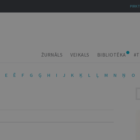
PIRKT
ŽURNĀLS
VEIKALS
BIBLIOTĒKA
#T
E
Ē
F
G
Ģ
H
I
J
K
Ķ
L
Ļ
M
N
Ņ
O