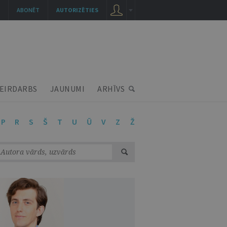
ABONĒT
AUTORIZĒTIES
EIRDARBS
JAUNUMI
ARHĪVS
P
R
S
Š
T
U
Ū
V
Z
Ž