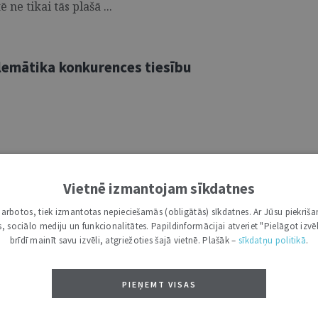
ne tikai tās plašā ...
lemātika konkurences tiesību
udence: mūsdienīga neirozinātnes
Vietnē izmantojam sīkdatnes
i darbotos, tiek izmantotas nepieciešamās (obligātās) sīkdatnes. Ar Jūsu piekriša
kas, sociālo mediju un funkcionalitātes. Papildinformācijai atveriet "Pielāgot izvēl
brīdī mainīt savu izvēli, atgriežoties šajā vietnē. Plašāk –
sīkdatņu politikā
.
PIEŅEMT VISAS