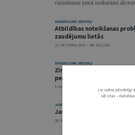
risināšanas jomā uzskatāmi akcentē 
SKAIDROJUMI. VIEDOKĻI
Atbildības noteikšanas prob
zaudējumu lietās
22. OKTOBRIS 2019 • NR. 42 (1100)
SKAIDROJUMI. VIEDOKĻI
Zinātnes atziņas un jurispr
perspektīva
6. AUGUSTS 2019 • NR. 31 (1089)
Lai vietne pilnvērtīg
vēl citas – statisti
JURIDISKĀ DARBA TIRGUS
Jaunais jurists: Jānis Sarāns
26. JŪNIJS 2018 • NR. 26 (1032)