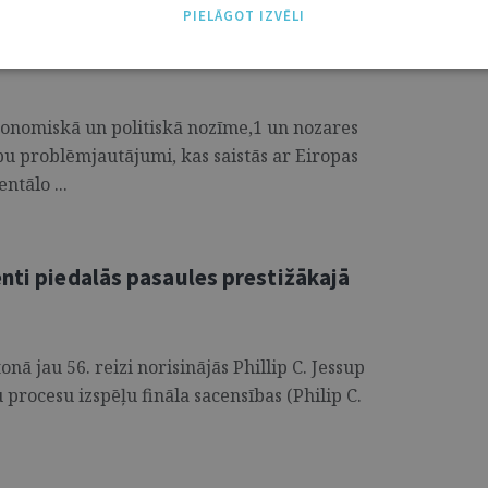
PIELĀGOT IZVĒLI
gunīs: valstsvienība vai profesionālais
ekonomiskā un politiskā nozīme,1 un nozares
ību problēmjautājumi, kas saistās ar Eiropas
tālo ...
nti piedalās pasaules prestižākajā
onā jau 56. reizi norisinājās Phillip C. Jessup
 procesu izspēļu fināla sacensības (Philip C.