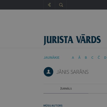
JAUNĀKIE
A
Ā
B
C
Č
D
JĀNIS SARĀNS
ŽURNĀLS
MŪSU AUTORS