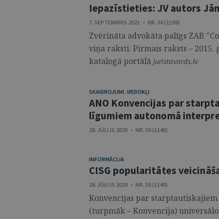
Iepazīstieties: JV autors Jā
7. SEPTEMBRIS 2021 • NR. 36 (1198)
Zvērināta advokāta palīgs ZAB "Coba
viņa raksti. Pirmais raksts – 2015.
katalogā portālā
juristavards.lv
SKAIDROJUMI. VIEDOKĻI
ANO Konvencijas par starpt
līgumiem autonomā interpr
28. JŪLIJS 2020 • NR. 30 (1140)
INFORMĀCIJA
CISG popularitātes veicinā
28. JŪLIJS 2020 • NR. 30 (1140)
Konvencijas par starptautiskaji
(turpmāk – Konvencija) universālo