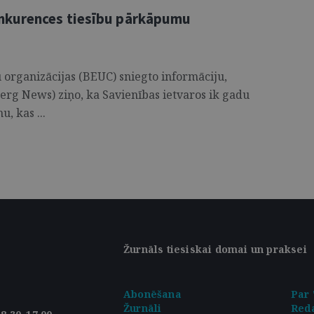
nkurences tiesību pārkāpumu
 organizācijas (BEUC) sniegto informāciju,
rg News) ziņo, ka Savienības ietvaros ik gadu
, kas ...
Žurnāls tiesiskai domai un praksei
Abonēšana
Par 
Žurnāli
Reda