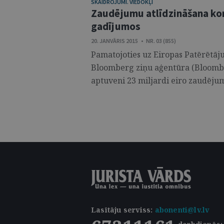
SKAIDROJUMI. VIEDOKĻI
Zaudējumu atlīdzināšana ko
gadījumos
20. JANVĀRIS 2015 • NR. 03 (855)
Pamatojoties uz Eiropas Patērētāju
Bloomberg ziņu aģentūra (Bloombe
aptuveni 23 miljardi eiro zaudējumu
Lasītāju serviss
:
abonenti@lv.lv