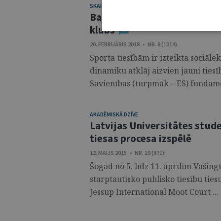
SKAIDROJUMI. VIEDOKĻI
Basketbolisti izvēles krustu
klubs
4
20. FEBRUĀRIS 2018 • NR. 8 (1014)
Sporta tiesībām ir izteikta sociāl
dinamiku atklāj aizvien jauni ties
Savienības (turpmāk – ES) fundamen
AKADĒMISKĀ DZĪVE
Latvijas Universitātes stude
tiesas procesa izspēlē
12. MAIJS 2015 • NR. 19 (871)
Šogad no 5. līdz 11. aprīlim Vašingt
starptautisko publisko tiesību tiesu
Jessup International Moot Court ...