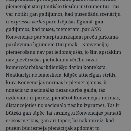
piemērojot starptautisko tiesību instrumentus. Tas
var notikt gan gadījumos, kad puses šādu scenāriju
ir
expressis verbis
paredzējušas līgumā, gan
gadījumos, kad puses, piemēram, par ANO
Konvencijas par starptautiskajiem preču pirkuma-
pārdevuma līgumiem (turpmāk – Konvencija)
piemērošanu nav pat iedomājušās, jo šim apstāklim
nav pievērsušas pietiekamu vērību savas
komercdarbības ikdienišķo darbu kontekstā.
Neatkarīgi no iemesliem, kāpēc attiecīgais strīds,
kurā Konvencijas normas ir piemērojamas, ir
nonācis uz nacionālās tiesas darba galda, tās
uzdevums ir pareizi piemērot Konvencijas normas,
distancējoties no nacionālo tiesību izpratnes. Tas ir
būtiski gan tāpēc, lai sasniegtu Konvencijas pamatā
esošos mērķus, gan arī tāpēc, lai nākamreiz, kad
pusēm būs iespēja pienācīgāk apdomāt to