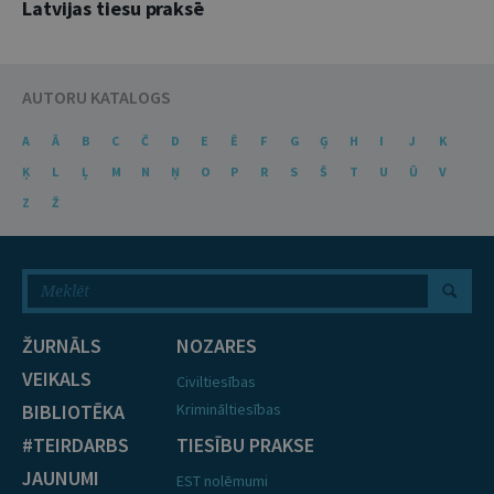
Latvijas tiesu praksē
AUTORU KATALOGS
A
Ā
B
C
Č
D
E
Ē
F
G
Ģ
H
I
J
K
Ķ
L
Ļ
M
N
Ņ
O
P
R
S
Š
T
U
Ū
V
Z
Ž
ŽURNĀLS
NOZARES
VEIKALS
Civiltiesības
BIBLIOTĒKA
Krimināltiesības
#TEIRDARBS
TIESĪBU PRAKSE
JAUNUMI
EST nolēmumi