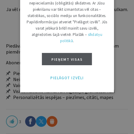
nepieciešamās (obligātās) sīkdatnes. Ar Jūsu
Ja vēl neesi abonents, aicinām pievienoties lasītāju pulkam.
piekrišanu var tikt izmantotas vēl citas –
Iegūsi tūlītēju piekļuvi digitālajam saturam!
statistikas, sociālo mediju un funkcionalitātes.
Papildinformācijai atveriet "Pielāgot izvēli". Jūs
varat jebkurā brīdī mainīt savu izvēli,
ABONĒT
atgriežoties šajā vietnē. Plašāk –
sīkdatņu
politikā
.
Piedāvājam trīs abonementu veidus. Vienam lietotājam
piemērotākais ir "Mazais" (3, 6 un 12 mēnešiem).
PIEŅEMT VISAS
Abonentu ieguvumi:
Pieeja jaunākajam izdevumam
PIELĀGOT IZVĒLI
Neierobežota pieeja arhīvam – 24 h/7 d.
Vairāk nekā 18 000 rakstu un 2000 autoru
Visi tematiskie numuri un ikgadējie grāmatžurnāli
Personalizētās iespējas – piezīmes, citāti, mapes
3