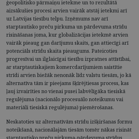
ģeopolitisko pārmaiņu ietekme un to rezultātā
aizsākušies procesi arvien vairāk atstāj ietekmi arī
uz Latvijas tiesību telpu. Izņēmums nav arī
starptautisko preču pirkuma un pārdevuma strīdu
risināšanas joma, kur globalizācijas ietekmē arvien
vairāk pieaug gan darījumu skaits, gan attiecīgi arī
potenciāls strīdu skaita pieaugums. Pateicoties
progresīvai un ilglaicīgai tiesību izpratnes attīstībai,
ar starptautiskajiem komercdarījumiem saistītie
strīdi arvien biežāk nenonāk līdz valstu tiesām, jo kā
alternatīva tām ir pieejams šķīrējtiesas process, kas
ļauj izvairīties no vienai pusei labvēlīgāka tiesiskā
regulējuma (nacionālo procesuālo noteikumu vai
materiāli tiesiskā regulējuma) piemērošanas.
Neskatoties uz alternatīvām strīdu izšķiršanas formu
noteikšanā, nacionālajām tiesām tomēr nākas risināt
starptautisko preču pirkuma-pārdevuma strīdus,