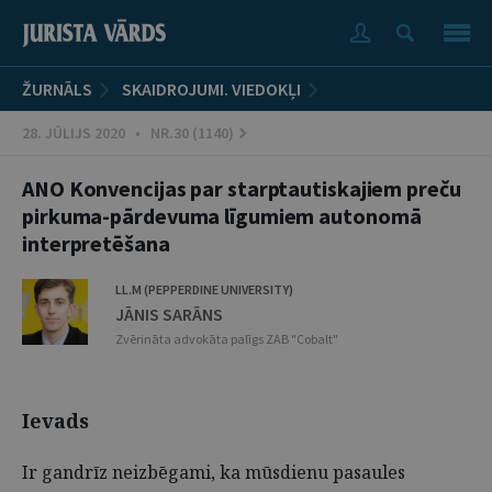
ŽURNĀLS
SKAIDROJUMI. VIEDOKĻI
28. JŪLIJS 2020 • NR.30 (1140)
ANO Konvencijas par starptautiskajiem preču
pirkuma-pārdevuma līgumiem autonomā
interpretēšana
LL.M (PEPPERDINE UNIVERSITY)
JĀNIS SARĀNS
Zvērināta advokāta palīgs ZAB "Cobalt"
Ievads
Ir gandrīz neizbēgami, ka mūsdienu pasaules