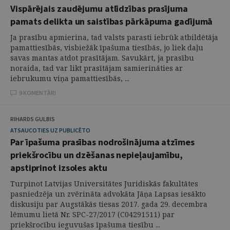
Vispārējais zaudējumu atlīdzības prasījuma
pamats delikta un saistības pārkāpuma gadījumā
Ja prasību apmierina, tad valsts parasti iebrūk atbildētāja
pamattiesībās, visbiežāk īpašuma tiesībās, jo liek daļu
savas mantas atdot prasītājam. Savukārt, ja prasību
noraida, tad var likt prasītājam samierināties ar
iebrukumu viņa pamattiesībās, ...
9 KOMENTĀRI
RIHARDS GULBIS
ATSAUCOTIES UZ PUBLICĒTO
Par īpašuma prasības nodrošinājuma atzīmes
priekšrocību un dzēšanas nepieļaujamību,
apstiprinot izsoles aktu
Turpinot Latvijas Universitātes Juridiskās fakultātes
pasniedzēja un zvērināta advokāta Jāņa Lapsas iesākto
diskusiju par Augstākās tiesas 2017. gada 29. decembra
lēmumu lietā Nr. SPC-27/2017 (C04291511) par
priekšrocību ieguvušas īpašuma tiesību ...