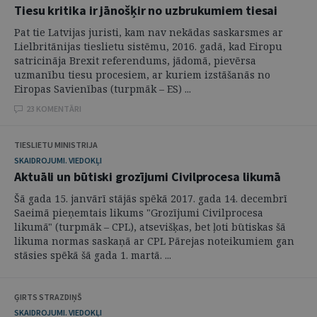
Tiesu kritika ir jānošķir no uzbrukumiem tiesai
Pat tie Latvijas juristi, kam nav nekādas saskarsmes ar
Lielbritānijas tieslietu sistēmu, 2016. gadā, kad Eiropu
satricināja Brexit referendums, jādomā, pievērsa
uzmanību tiesu procesiem, ar kuriem izstāšanās no
Eiropas Savienības (turpmāk – ES) ...
23 KOMENTĀRI
TIESLIETU MINISTRIJA
SKAIDROJUMI. VIEDOKĻI
Aktuāli un būtiski grozījumi Civilprocesa likumā
Šā gada 15. janvārī stājās spēkā 2017. gada 14. decembrī
Saeimā pieņemtais likums "Grozījumi Civilprocesa
likumā" (turpmāk – CPL), atsevišķas, bet ļoti būtiskas šā
likuma normas saskaņā ar CPL Pārejas noteikumiem gan
stāsies spēkā šā gada 1. martā. ...
ĢIRTS STRAZDIŅŠ
SKAIDROJUMI. VIEDOKĻI