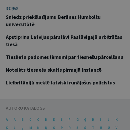
ĪSZIŅAS
Sniedz priekšlasījumu Berlīnes Humboltu
universitātē
Apstiprina Latvijas pārstāvi Pastāvīgajā arbitrāžas
tiesā
Tieslietu padomes lēmumi par tiesnešu pārcelšanu
Noteikts tiesnešu skaits pirmajā instancē
Lielbritānijā meklē latviski runājošus policistus
AUTORU KATALOGS
A
Ā
B
C
Č
D
E
Ē
F
G
Ģ
H
I
J
K
Ķ
L
Ļ
M
N
Ņ
O
P
R
S
Š
T
U
Ū
V