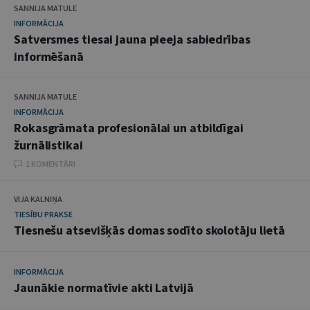
SANNIJA MATULE
INFORMĀCIJA
Satversmes tiesai jauna pieeja sabiedrības
informēšanā
SANNIJA MATULE
INFORMĀCIJA
Rokasgrāmata profesionālai un atbildīgai
žurnālistikai
1 KOMENTĀRI
VIJA KALNIŅA
TIESĪBU PRAKSE
Tiesnešu atsevišķās domas sodīto skolotāju lietā
INFORMĀCIJA
Jaunākie normatīvie akti Latvijā