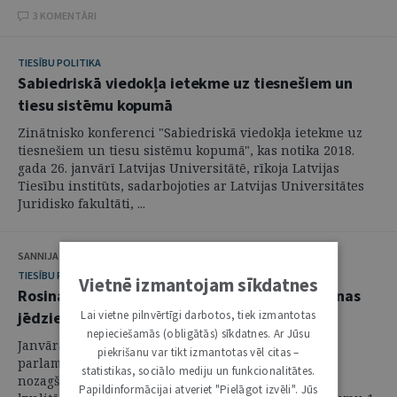
3 KOMENTĀRI
TIESĪBU POLITIKA
Sabiedriskā viedokļa ietekme uz tiesnešiem un
tiesu sistēmu kopumā
Zinātnisko konferenci "Sabiedriskā viedokļa ietekme uz
tiesnešiem un tiesu sistēmu kopumā", kas notika 2018.
gada 26. janvārī Latvijas Universitātē, rīkoja Latvijas
Tiesību institūts, sadarbojoties ar Latvijas Universitātes
Juridisko fakultāti, ...
SANNIJA MATULE
TIESĪBU POLITIKA
Vietnē izmantojam sīkdatnes
Rosina juridisku diskusiju par valsts sagrābšanas
Lai vietne pilnvērtīgi darbotos, tiek izmantotas
jēdzienu
nepieciešamās (obligātās) sīkdatnes. Ar Jūsu
Janvāra pēdējā plenārsēdē Saeima izskatīja
piekrišanu var tikt izmantotas vēl citas –
parlamentārās izmeklēšanas komisijas par valsts
statistikas, sociālo mediju un funkcionalitātes.
nozagšanas pazīmēm un pirmstiesas izmeklēšanas
Papildinformācijai atveriet "Pielāgot izvēli". Jūs