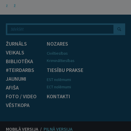
Z
Ž
ŽURNĀLS
NOZARES
VEIKALS
Civiltiesības
BIBLIOTĒKA
Krimināltiesības
#TEIRDARBS
TIESĪBU PRAKSE
JAUNUMI
EST nolēmumi
AFIŠA
ECT nolēmumi
FOTO / VIDEO
KONTAKTI
VĒSTKOPA
MOBILĀ VERSIJA /
PILNĀ VERSIJA