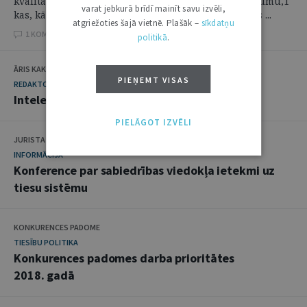
kvalitāti kriminālprocesā Nr. 16870000911 galaziņojumu,1
varat jebkurā brīdī mainīt savu izvēli,
kas, kā jau iepriekš prognozēts, lielus pārsteigumus ...
atgriežoties šajā vietnē. Plašāk –
sīkdatņu
1 KOMENTĀRI
politikā
.
ĀRIS KAKSTĀNS
PIEŅEMT VISAS
REDAKTORA SLEJA
Intelektuālā īpašuma tiesības cīņas sportā
PIELĀGOT IZVĒLI
JURISTA VĀRDS
INFORMĀCIJA
Konference par sabiedrības viedokļa ietekmi uz
tiesu sistēmu
KONKURENCES PADOME
TIESĪBU POLITIKA
Konkurences padomes darba prioritātes
2018. gadā