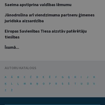
Saeima apstiprina valdības lēmumu
Jānodrošina arī viendzimuma partneru ģimenes
juridiska aizsardzība
Eiropas Savienības Tiesa aizstāv patērētāju
tiesības
Īsumā...
AUTORU KATALOGS
A
Ā
B
C
Č
D
E
Ē
F
G
Ģ
H
I
J
K
Ķ
L
Ļ
M
N
Ņ
O
P
R
S
Š
T
U
Ū
V
Z
Ž