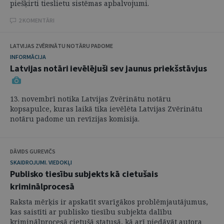
piešķirti tieslietu sistēmas apbalvojumi.
2 KOMENTĀRI
LATVIJAS ZVĒRINĀTU NOTĀRU PADOME
INFORMĀCIJA
Latvijas notāri ievēlējuši sev jaunus priekšstāvjus
13. novembrī notika Latvijas Zvērinātu notāru
kopsapulce, kuras laikā tika ievēlēta Latvijas Zvērinātu
notāru padome un revīzijas komisija.
DĀVIDS GUREVIČS
SKAIDROJUMI. VIEDOKĻI
Publisko tiesību subjekts kā cietušais
kriminālprocesā
Raksta mērķis ir apskatīt svarīgākos problēmjautājumus,
kas saistīti ar publisko tiesību subjekta dalību
kriminālprocesā cietušā statusā, kā arī piedāvāt autora