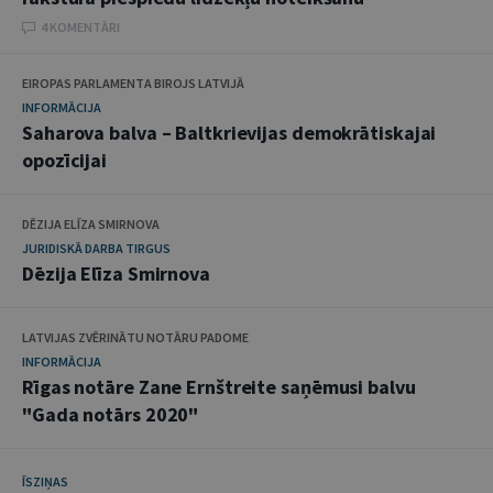
4 KOMENTĀRI
EIROPAS PARLAMENTA BIROJS LATVIJĀ
INFORMĀCIJA
Saharova balva – Baltkrievijas demokrātiskajai
opozīcijai
DĒZIJA ELĪZA SMIRNOVA
JURIDISKĀ DARBA TIRGUS
Dēzija Elīza Smirnova
LATVIJAS ZVĒRINĀTU NOTĀRU PADOME
INFORMĀCIJA
Rīgas notāre Zane Ernštreite saņēmusi balvu
"Gada notārs 2020"
ĪSZIŅAS