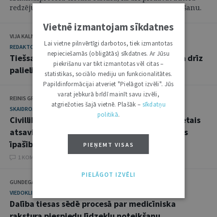
redzējumu par likuma un prakses nepilnību novēršanu.
Vietnē izmantojam sīkdatnes
VIJA KALNIŅA
Lai vietne pilnvērtīgi darbotos, tiek izmantotas
REDAKTORA SLEJA
nepieciešamās (obligātās) sīkdatnes. Ar Jūsu
Tiešsaistes platformu pienākumi un atbildība drīz
piekrišanu var tikt izmantotas vēl citas –
palielināsies
statistikas, sociālo mediju un funkcionalitātes.
Papildinformācijai atveriet "Pielāgot izvēli". Jūs
varat jebkurā brīdī mainīt savu izvēli,
REINIS GRANDĀNS
atgriežoties šajā vietnē. Plašāk –
sīkdatņu
SKAIDROJUMI. VIEDOKĻI
politikā
.
Civillikuma 1620. panta pirmajā daļā paredzētais
atsavinātāja apgalvojums, ka lietai ir zināmas
īpašības
PIEŅEMT VISAS
1 KOMENTĀRI
PIELĀGOT IZVĒLI
GUNDEGA BRUŅENIECE
VIEDOKLIS
Dalība tiesas sēdē procesā par medicīniska
rakstura piespiedu līdzekļu noteikšanu