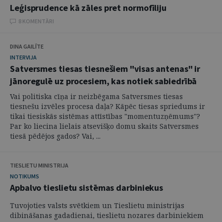
Leģisprudence kā zāles pret normofīliju
8 KOMENTĀRI
DINA GAILĪTE
INTERVIJA
Satversmes tiesas tiesnešiem "visas antenas" ir
jānoregulē uz procesiem, kas notiek sabiedrībā
Vai politiska cīņa ir neizbēgama Satversmes tiesas
tiesnešu izvēles procesa daļa? Kāpēc tiesas spriedums ir
tikai tiesiskās sistēmas attīstības "momentuzņēmums"?
Par ko liecina lielais atsevišķo domu skaits Satversmes
tiesā pēdējos gados? Vai, ...
TIESLIETU MINISTRIJA
NOTIKUMS
Apbalvo tieslietu sistēmas darbiniekus
Tuvojoties valsts svētkiem un Tieslietu ministrijas
dibināšanas gadadienai, tieslietu nozares darbiniekiem