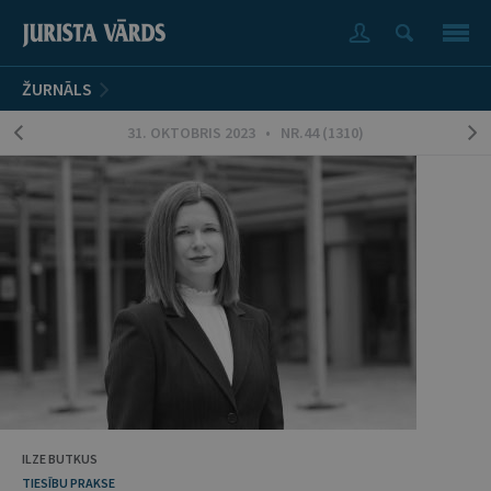
ŽURNĀLS
31. OKTOBRIS 2023 • NR.44 (1310)
ILZE BUTKUS
TIESĪBU PRAKSE