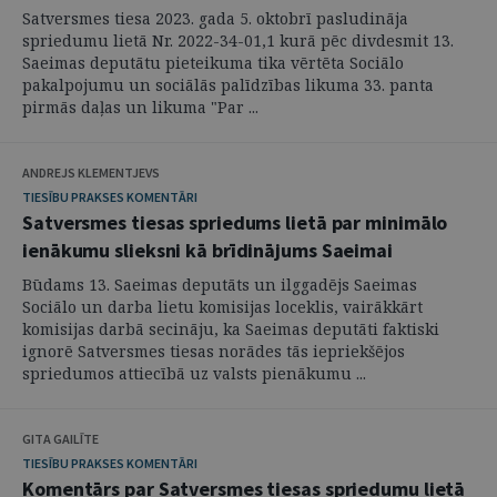
Satversmes tiesa 2023. gada 5. oktobrī pasludināja
spriedumu lietā Nr. 2022-34-01,1 kurā pēc divdesmit 13.
Saeimas deputātu pieteikuma tika vērtēta Sociālo
pakalpojumu un sociālās palīdzības likuma 33. panta
pirmās daļas un likuma "Par ...
ANDREJS KLEMENTJEVS
TIESĪBU PRAKSES KOMENTĀRI
Satversmes tiesas spriedums lietā par minimālo
ienākumu slieksni kā brīdinājums Saeimai
Būdams 13. Saeimas deputāts un ilggadējs Saeimas
Sociālo un darba lietu komisijas loceklis, vairākkārt
komisijas darbā secināju, ka Saeimas deputāti faktiski
ignorē Satversmes tiesas norādes tās iepriekšējos
spriedumos attiecībā uz valsts pienākumu ...
GITA GAILĪTE
TIESĪBU PRAKSES KOMENTĀRI
Komentārs par Satversmes tiesas spriedumu lietā