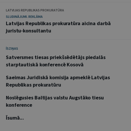
LATVIJAS REPUBLIKAS PROKURATŪRA
SLUDINĀJUMI. REKLĀMA
Latvijas Republikas prokuratūra aicina darbā
juristu-konsultantu
ĪSZIŅAS
Satversmes tiesas priekšsēdētājs piedalās
starptautiskā konferencē Kosovā
Saeimas Juridiskā komisija apmeklē Latvijas
Republikas prokuratūru
Noslēgusies Baltijas valstu Augstāko tiesu
konference
Īsumā...