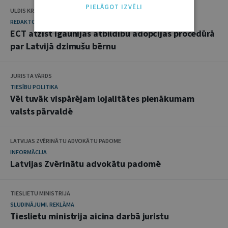
PIELĀGOT IZVĒLI
ULDIS KRASTIŅŠ
REDAKTORA SLEJA
ECT atzīst Igaunijas atbildību adopcijas procedūrā
par Latvijā dzimušu bērnu
JURISTA VĀRDS
TIESĪBU POLITIKA
Vēl tuvāk vispārējam lojalitātes pienākumam
valsts pārvaldē
LATVIJAS ZVĒRINĀTU ADVOKĀTU PADOME
INFORMĀCIJA
Latvijas Zvērinātu advokātu padomē
TIESLIETU MINISTRIJA
SLUDINĀJUMI. REKLĀMA
Tieslietu ministrija aicina darbā juristu