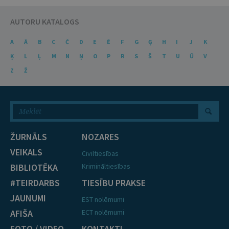
AUTORU KATALOGS
A
Ā
B
C
Č
D
E
Ē
F
G
Ģ
H
I
J
K
Ķ
L
Ļ
M
N
Ņ
O
P
R
S
Š
T
U
Ū
V
Z
Ž
ŽURNĀLS
NOZARES
VEIKALS
Civiltiesības
BIBLIOTĒKA
Krimināltiesības
#TEIRDARBS
TIESĪBU PRAKSE
JAUNUMI
EST nolēmumi
AFIŠA
ECT nolēmumi
FOTO / VIDEO
KONTAKTI