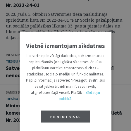
Nr. 2022-34-01
2023. gada 5. oktobrī Satversmes tiesa pasludināja
spriedumu lietā Nr. 2022-34-01 "Par Sociālo pakalpojumu
un sociālās palīdzības likuma 33. panta pirmās daļas un
likuma "Par sociālo drošību" 2.2 panta otrās un trešās
daļas atbilstību ...
Vietnē izmantojam sīkdatnes
INESE NIKUĻCEVA
Lai vietne pilnvērtīgi darbotos, tiek izmantotas
TIESĪBU PRAKSES KOMENTĀRI
nepieciešamās (obligātās) sīkdatnes. Ar Jūsu
Satversmes tiesas spriedums: 125 eiro mēnesī
piekrišanu var tikt izmantotas vēl citas –
statistikas, sociālo mediju un funkcionalitātes.
nenodrošina cilvēka cieņai atbilstošu dzīvi
Papildinformācijai atveriet "Pielāgot izvēli". Jūs
varat jebkurā brīdī mainīt savu izvēli,
atgriežoties šajā vietnē. Plašāk –
sīkdatņu
SANDIS BĒRTAITIS
politikā
.
TIESĪBU PRAKSES KOMENTĀRI
Minimālo ienākumu sliekšņa noteikšana:
komentārs par Satversmes tiesas spriedumu lietā
PIEŅEMT VISAS
Nr. 2022-34-01