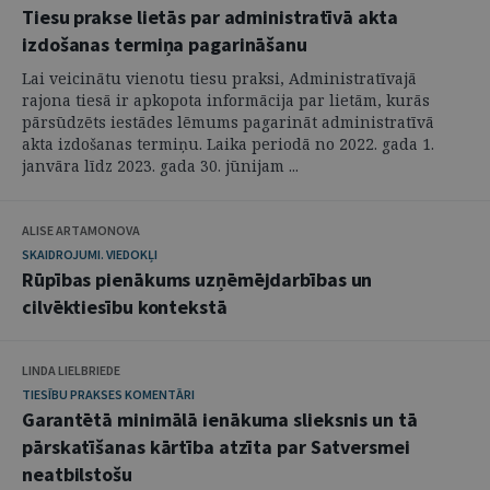
Tiesu prakse lietās par administratīvā akta
izdošanas termiņa pagarināšanu
Lai veicinātu vienotu tiesu praksi, Administratīvajā
rajona tiesā ir apkopota informācija par lietām, kurās
pārsūdzēts iestādes lēmums pagarināt administratīvā
akta izdošanas termiņu. Laika periodā no 2022. gada 1.
janvāra līdz 2023. gada 30. jūnijam ...
ALISE ARTAMONOVA
SKAIDROJUMI. VIEDOKĻI
Rūpības pienākums uzņēmējdarbības un
cilvēktiesību kontekstā
LINDA LIELBRIEDE
TIESĪBU PRAKSES KOMENTĀRI
Garantētā minimālā ienākuma slieksnis un tā
pārskatīšanas kārtība atzīta par Satversmei
neatbilstošu