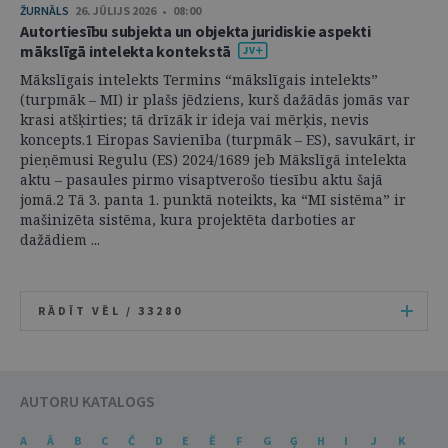
ŽURNĀLS
26. JŪLIJS 2026 • 08:00
Autortiesību subjekta un objekta juridiskie aspekti
mākslīgā intelekta kontekstā
Mākslīgais intelekts Termins “mākslīgais intelekts”
(turpmāk – MI) ir plašs jēdziens, kurš dažādās jomās var
krasi atšķirties; tā drīzāk ir ideja vai mērķis, nevis
koncepts.1 Eiropas Savienība (turpmāk – ES), savukārt, ir
pieņēmusi Regulu (ES) 2024/1689 jeb Mākslīgā intelekta
aktu – pasaules pirmo visaptverošo tiesību aktu šajā
jomā.2 Tā 3. panta 1. punktā noteikts, ka “MI sistēma” ir
mašinizēta sistēma, kura projektēta darboties ar
dažādiem ...
RĀDĪT VĒL /
33280
AUTORU KATALOGS
A
Ā
B
C
Č
D
E
Ē
F
G
Ģ
H
I
J
K