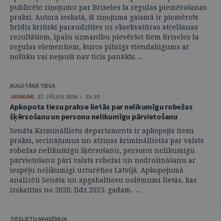
publicēto ziņojumu par Briseles Ia regulas piemērošanas
praksi. Autora ieskatā, šī ziņojuma gaismā ir piemērots
brīdis kritiski paraudzīties uz eksekvatūras atcelšanas
rezultātiem, īpašu uzmanību pievēršot tiem Briseles Ia
regulas elementiem, kuros pilnīgs viendabīgums ar
nolūku vai nejauši nav ticis panākts. ...
AUGSTĀKĀ TIESA
JAUNUMI
27. JŪLIJS 2026 • 15:10
Apkopota tiesu prakse lietās par nelikumīgu robežas
šķērsošanu un personu nelikumīgu pārvietošanu
Senāta Krimināllietu departaments ir apkopojis tiesu
praksi, secinājumus un atziņas krimināllietās par valsts
robežas nelikumīgu šķērsošanu, personu nelikumīgu
pārvietošanu pāri valsts robežai un nodrošināšanu ar
iespēju nelikumīgi uzturēties Latvijā. Apkopojumā
analizēti Senāta un apgabaltiesu nolēmumi lietās, kas
izskatītas no 2020. līdz 2025. gadam. ...
TIESLIETU AKADĒMIJA