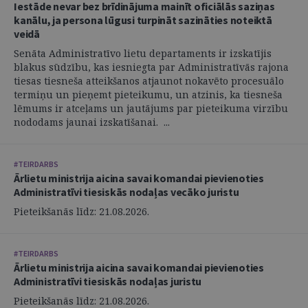
Iestāde nevar bez brīdinājuma mainīt oficiālās saziņas
kanālu, ja persona lūgusi turpināt sazināties noteiktā
veidā
Senāta Administratīvo lietu departaments ir izskatījis
blakus sūdzību, kas iesniegta par Administratīvās rajona
tiesas tiesneša atteikšanos atjaunot nokavēto procesuālo
termiņu un pieņemt pieteikumu, un atzinis, ka tiesneša
lēmums ir atceļams un jautājums par pieteikuma virzību
nododams jaunai izskatīšanai. ...
#TEIRDARBS
Ārlietu ministrija aicina savai komandai pievienoties
Administratīvi tiesiskās nodaļas vecāko juristu
Pieteikšanās līdz: 21.08.2026.
#TEIRDARBS
Ārlietu ministrija aicina savai komandai pievienoties
Administratīvi tiesiskās nodaļas juristu
Pieteikšanās līdz: 21.08.2026.