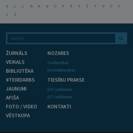
Ķ
L
Ļ
M
N
Ņ
O
P
R
S
Š
T
U
Ū
V
Z
Ž
ŽURNĀLS
NOZARES
VEIKALS
Civiltiesības
BIBLIOTĒKA
Krimināltiesības
#TEIRDARBS
TIESĪBU PRAKSE
JAUNUMI
EST nolēmumi
AFIŠA
ECT nolēmumi
FOTO / VIDEO
KONTAKTI
VĒSTKOPA