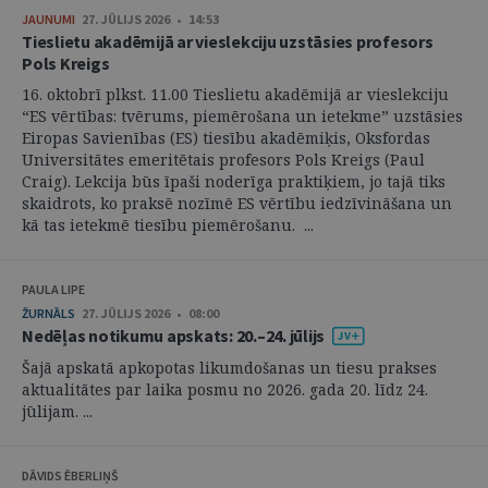
JAUNUMI
27. JŪLIJS 2026 • 14:53
Tieslietu akadēmijā ar vieslekciju uzstāsies profesors
Pols Kreigs
16. oktobrī plkst. 11.00 Tieslietu akadēmijā ar vieslekciju
“ES vērtības: tvērums, piemērošana un ietekme” uzstāsies
Eiropas Savienības (ES) tiesību akadēmiķis, Oksfordas
Universitātes emeritētais profesors Pols Kreigs (Paul
Craig). Lekcija būs īpaši noderīga praktiķiem, jo tajā tiks
skaidrots, ko praksē nozīmē ES vērtību iedzīvināšana un
kā tas ietekmē tiesību piemērošanu. ...
PAULA LIPE
ŽURNĀLS
27. JŪLIJS 2026 • 08:00
Nedēļas notikumu apskats: 20.–24. jūlijs
Šajā apskatā apkopotas likumdošanas un tiesu prakses
aktualitātes par laika posmu no 2026. gada 20. līdz 24.
jūlijam. ...
DĀVIDS ĒBERLIŅŠ