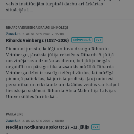
valsts institūcijām turpināt darbu arī ārkārtas
situācijās.1 ...
RIHARDA VEINBERGA DRAUGI UN KOLĒĢI
ŽURNĀLS
3. AUGUSTS 2026 • 15:00
Rihards Veinbergs (1987–2026)
Pieminot juristu, kolēģi un tuvu draugu Rihardu
Veinbergu, jāraksta jūlija rekviēms. Rihards 9. jūlijā
nosvinēja savu dzimšanas dienu, bet jūlija beigās
negaidīti un pāragri tika aizsaukts mūžībā. Riharda
Veinberga dzīvi ir svarīgi ietērpt vārdos, lai mūžīgā
piemiņā paliek tas, kā jurista profesija ļauj nobriest
personībai un cik daudz un dažādos veidos var kalpot
tiesiskajai sistēmai. Riharda Alma Mater bija Latvijas
Universitātes Juridiskā ...
PAULA LIPE
ŽURNĀLS
3. AUGUSTS 2026 • 08:00
Nedēļas notikumu apskats: 27.–31. jūlijs