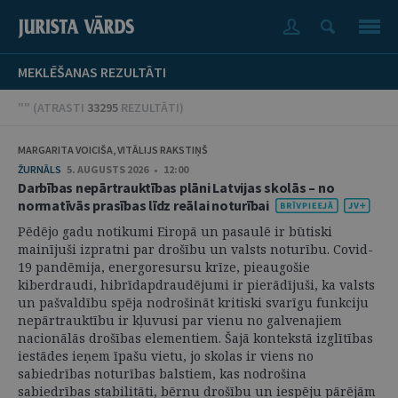
MEKLĒŠANAS REZULTĀTI
"" (
ATRASTI
33295
REZULTĀTI
)
MARGARITA VOICIŠA, VITĀLIJS RAKSTIŅŠ
ŽURNĀLS
5. AUGUSTS 2026 • 12:00
Darbības nepārtrauktības plāni Latvijas skolās – no
normatīvās prasības līdz reālai noturībai
Pēdējo gadu notikumi Eiropā un pasaulē ir būtiski
mainījuši izpratni par drošību un valsts noturību. Covid-
19 pandēmija, energoresursu krīze, pieaugošie
kiberdraudi, hibrīdapdraudējumi ir pierādījuši, ka valsts
un pašvaldību spēja nodrošināt kritiski svarīgu funkciju
nepārtrauktību ir kļuvusi par vienu no galvenajiem
nacionālās drošības elementiem. Šajā kontekstā izglītības
iestādes ieņem īpašu vietu, jo skolas ir viens no
sabiedrības noturības balstiem, kas nodrošina
sabiedrības stabilitāti, bērnu drošību un iespēju pārējām