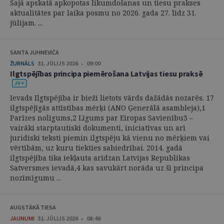
Šajā apskatā apkopotas likumdošanas un tiesu prakses
aktualitātes par laika posmu no 2026. gada 27. līdz 31.
jūlijam. ...
SANTA JUHNEVIČA
ŽURNĀLS
31. JŪLIJS 2026 • 09:00
Ilgtspējības principa piemērošana Latvijas tiesu praksē
Ievads Ilgtspējība ir bieži lietots vārds dažādās nozarēs. 17
ilgtspējīgās attīstības mērķi (ANO Ģenerālā asambleja),1
Parīzes nolīgums,2 Līgums par Eiropas Savienību3 –
vairāki starptautiski dokumenti, iniciatīvas un arī
juridiski teksti piemin ilgtspēju kā vienu no mērķiem vai
vērtībām, uz kuru tiekties sabiedrībai. 2014. gadā
ilgtspējība tika iekļauta arīdzan Latvijas Republikas
Satversmes ievadā,4 kas savukārt norāda uz šī principa
nozīmīgumu ...
AUGSTĀKĀ TIESA
JAUNUMI
31. JŪLIJS 2026 • 08:46