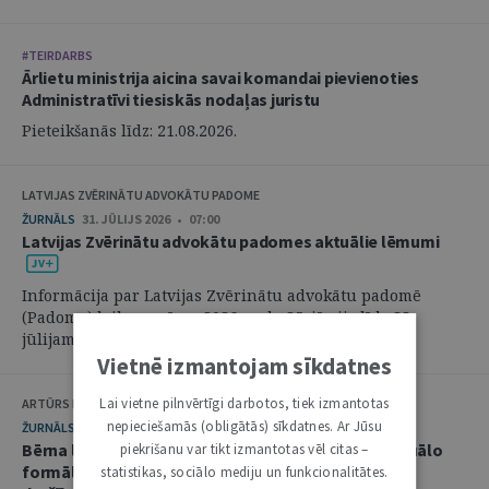
#TEIRDARBS
Ārlietu ministrija aicina savai komandai pievienoties
Administratīvi tiesiskās nodaļas juristu
Pieteikšanās līdz: 21.08.2026.
LATVIJAS ZVĒRINĀTU ADVOKĀTU PADOME
ŽURNĀLS
31. JŪLIJS 2026 • 07:00
Latvijas Zvērinātu advokātu padomes aktuālie lēmumi
Informācija par Latvijas Zvērinātu advokātu padomē
(Padome) laikposmā no 2026. gada 25. jūnija līdz 28.
jūlijam pieņemtajiem lēmumiem. ...
Vietnē izmantojam sīkdatnes
Lai vietne pilnvērtīgi darbotos, tiek izmantotas
ARTŪRS KURBATOVS, INGA KUDEIKINA, MARTA URBĀNE
nepieciešamās (obligātās) sīkdatnes. Ar Jūsu
ŽURNĀLS
29. JŪLIJS 2026 • 08:00
Bērna labākās intereses civilprocesā: starp procesuālo
piekrišanu var tikt izmantotas vēl citas –
formālismu un pienākumu nekavējoties reaģēt uz
statistikas, sociālo mediju un funkcionalitātes.