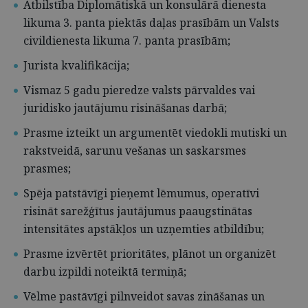
Atbilstība Diplomātiskā un konsulārā dienesta
likuma 3. panta piektās daļas prasībām un Valsts
civildienesta likuma 7. panta prasībām;
Jurista kvalifikācija;
Vismaz 5 gadu pieredze valsts pārvaldes vai
juridisko jautājumu risināšanas darbā;
Prasme izteikt un argumentēt viedokli mutiski un
rakstveidā, sarunu vešanas un saskarsmes
prasmes;
Spēja patstāvīgi pieņemt lēmumus, operatīvi
risināt sarežģītus jautājumus paaugstinātas
intensitātes apstākļos un uzņemties atbildību;
Prasme izvērtēt prioritātes, plānot un organizēt
darbu izpildi noteiktā termiņā;
Vēlme pastāvīgi pilnveidot savas zināšanas un