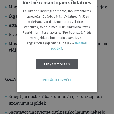
Vietnē izmantojam sīkdatnes
Mācību un kvalifikācijas paaugstināšanas iespējas;
Lai vietne pilnvērtīgi darbotos, tiek izmantotas
Ikgadējā atvaļinājuma pabalstu;
nepieciešamās (obligātās) sīkdatnes. Ar Jūsu
piekrišanu var tikt izmantotas vēl citas –
Attālinātā darba iespējas;
statistikas, sociālo mediju un funkcionalitātes.
Papildinformācijai atveriet "Pielāgot izvēli". Jūs
Iespēju veidot diplomāta karjeru;
varat jebkurā brīdī mainīt savu izvēli,
Mūsdienīgu, atvērtu un uz sadarbību vērstu darba
atgriežoties šajā vietnē. Plašāk –
sīkdatņu
politikā
.
vidi un kolēģu atbalstu.
PIEŅEMT VISAS
GALVENIE AMATA PIENĀKUMI
PIELĀGOT IZVĒLI
Sniegt juridisko atbalstu ministrijas funkciju un
uzdevumu izpildei;
Sagatavot un izvērtēt civiltiesisko līgumu, iekšējo