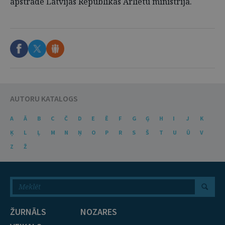
apstrāde Latvijas Republikas Ārlietu ministrijā.
AUTORU KATALOGS
A
Ā
B
C
Č
D
E
Ē
F
G
Ģ
H
I
J
K
Ķ
L
Ļ
M
N
Ņ
O
P
R
S
Š
T
U
Ū
V
Z
Ž
ŽURNĀLS
NOZARES