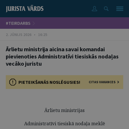
#TEIRDARBS
2. JŪNIJS 2026 • 16:25
Ārlietu ministrija aicina savai komandai
pievienoties Administratīvi tiesiskās nodaļas
vecāko juristu
PIETEIKŠANĀS NOSLĒGUSIES!
CITAS VAKANCES
Ārlietu ministrijas
Administratīvi tiesiskā nodaļa meklē