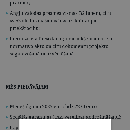
prasmes;
Angļu valodas prasmes vismaz B2 līmenī, citu
svešvalodu zināšanas tiks uzskatītas par
priekšrocību;
Pieredze civiltiesisku līgumu, iekšējo un ārējo
normatīvo aktu un citu dokumentu projektu
sagatavošanā un izvērtēšanā.
MĒS PIEDĀVĀJAM
Mēnešalgu no 2025 euro līdz 2270 euro;
Sociālās garantijas (t.sk. veselības apdrošināšanu);
Papildatvaļinājumu līdz 12 darba dienām;