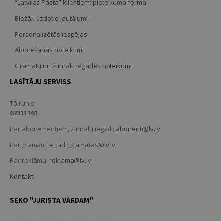
“Latvijas Pasta” klientiem: pieteikuma forma
Biežāk uzdotie jautājumi
Personalizētās iespējas
Abonēšanas noteikumi
Grāmatu un žurnālu iegādes noteikumi
LASĪTĀJU SERVISS
Tālrunis:
67311161
Par abonementiem, žurnālu iegādi:
abonenti@lv.lv
Par grāmatu iegādi:
gramatas@lv.lv
Par reklāmu:
reklama@lv.lv
Kontakti
SEKO "JURISTA VĀRDAM"