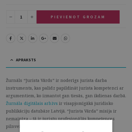
PIEVIENOT GROZAM
APRAKSTS
Žurnāls “Jurista Vārds” ir noderīgs jurista darba
instruments, kas palīdz papildināt jurista kompetenci ar
argumentiem, ko izmantot gan tiesās, gan ikdienas darbā.
Žurnāla digitālais arhīvs
ir visapjomīgākā juridisko
publikāciju datubāze Latvijā. “Jurista Vārda” misija ir
nemainīga – tā ir juristu profesionālās kompetences
pilnveide.