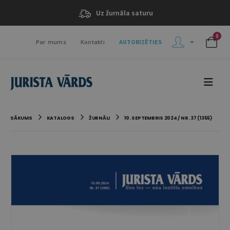
Uz žurnāla saturu
0
Par mums
Kontakti
AUTORIZĒTIES
SĀKUMS
KATALOGS
ŽURNĀLI
10. SEPTEMBRIS 2024 / NR. 37 (1355)