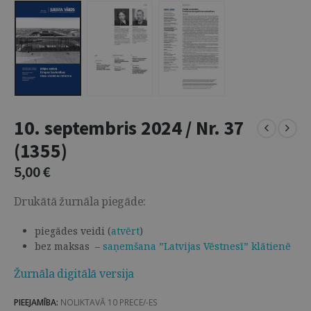
10. septembris 2024 / Nr. 37
(1355)
5,00
€
Drukātā žurnāla piegāde:
piegādes veidi (
atvērt
)
bez maksas –
saņemšana ”Latvijas Vēstnesī” klātienē
Žurnāla digitālā versija
PIEEJAMĪBA:
NOLIKTAVĀ 10 PRECE/-ES