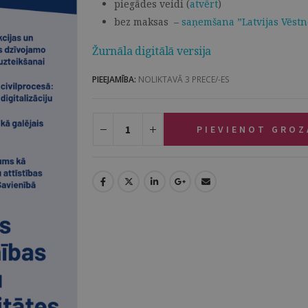
piegādes veidi (
atvērt
)
bez maksas –
saņemšana ”Latvijas Vēstn
Žurnāla digitālā versija
PIEEJAMĪBA:
NOLIKTAVĀ 3 PRECE/-ES
PIEVIENOT GRO