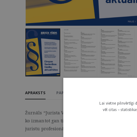
APRAKSTS
PAPILDU INFORMĀCIJA
ATSAUKSMES
Lai vietne pilnvērtīg
vēl citas – statisti
Žurnāls “Jurista Vārds” ir Latvijas spēcīgākais ties
ko izmantot gan tiesās, gan ikdienas darbā. Žurnāla 
juristu profesionālās kompetences pilnveide.