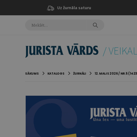
Uz žurnāla saturu
/ VEIKA
SĀKUMS
KATALOGS
ŽURNĀLI
12. MAIJS 2026 / NR.5 (1423