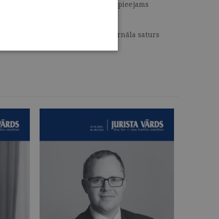
 Katra laidiena saturs vienmēr ir pieejams
strādē, zinātniskajos pētījumos. Žurnāla saturs