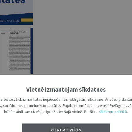
Vietnē izmantojam sīkdatnes
 (0)
i darbotos, tiek izmantotas nepieciešamās (obligātās) sīkdatnes. Ar Jūsu piekriša
kas, sociālo mediju un funkcionalitātes. Papildinformācijai atveriet "Pielāgot izvēl
lietu žurnāls. Tas ir noderīgs jurista darba instruments, kas pa
brīdī mainīt savu izvēli, atgriežoties šajā vietnē. Plašāk –
sīkdatņu politikā
.
digitālais arhīvs ir visapjomīgākā juridisko publikāciju datubāze
PIEŅEMT VISAS