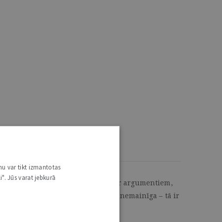
nu var tikt izmantotas
i". Jūs varat jebkurā
līdz papildināt jurista kompetenci ar argumentiem,
 Latvijā. “Jurista Vārda” misija ir nemainīga – tā ir