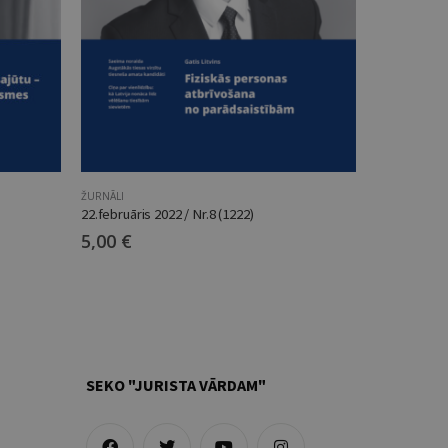
ŽURNĀLI
TEMATISKIE
,
Ž
22.februāris 2022 / Nr.8 (1222)
8. aprīlis 20
5,00
€
7,00
€
SEKO "JURISTA VĀRDAM"