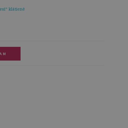
esī” klātienē
ZAM