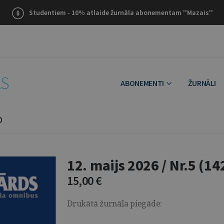
Studentiem - 10% atlaide žurnāla abonementam ''Mazais''
LS
ABONEMENTI
ŽURNĀLI
)
12. maijs 2026 / Nr.5 (14
15,00
€
Drukātā žurnāla piegāde: