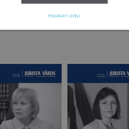
umtirdzniecībā mūsu internetveikalā (kamēr prece ir pieejama).
rds.lv arhīvam jeb visu drukāto žurnālu digitālajai kopijai.
PIELĀGOT IZVĒLI
esību lietpratēju. Uz žurnālu atsaucas tiesās, normatīvo aktu iz