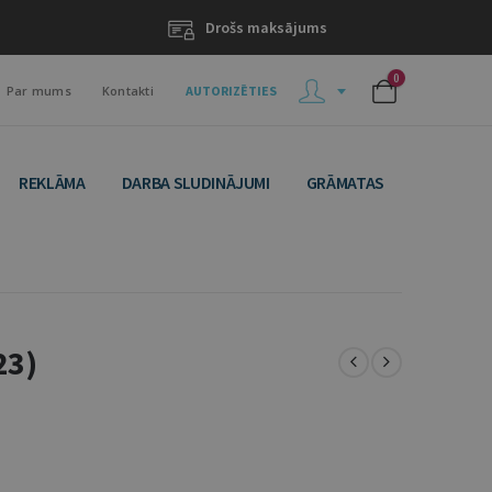
Drošs maksājums
0
Par mums
Kontakti
AUTORIZĒTIES
REKLĀMA
DARBA SLUDINĀJUMI
GRĀMATAS
23)