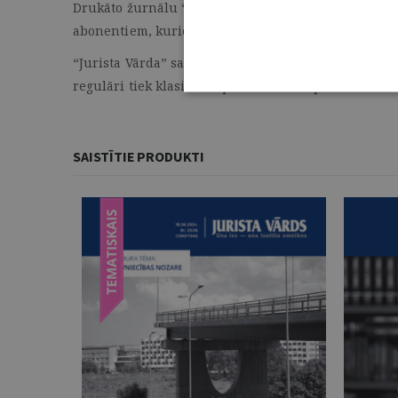
Drukāto žurnālu “Jurista Vārds” var iegādāties maz
abonentiem, kuriem ir neierobežota pieeja juristava
“Jurista Vārda” saturu veidojuši vairāk nekā 2400 ti
regulāri tiek klasificēts pēc noteiktām pazīmēm.
SAISTĪTIE PRODUKTI