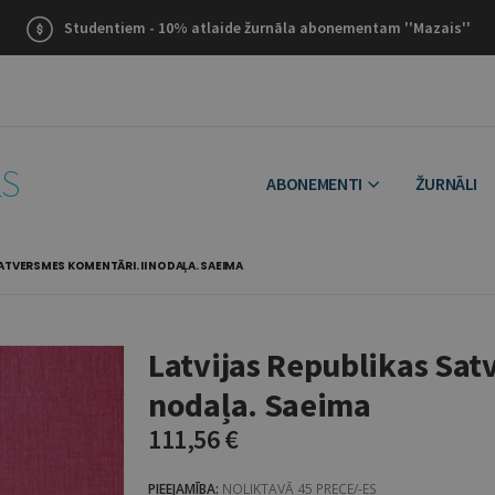
Studentiem - 10% atlaide žurnāla abonementam ''Mazais''
LS
ABONEMENTI
ŽURNĀLI
ATVERSMES KOMENTĀRI. II NODAĻA. SAEIMA
Latvijas Republikas Sat
nodaļa. Saeima
111,56
€
PIEEJAMĪBA:
NOLIKTAVĀ 45 PRECE/-ES