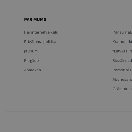
PAR MUMS
Par internetveikalu
Par žurnālu
Privātuma politika
Kur nopirk
Jaunumi
“Latvijas 
Piegāde
Biežāk uzd
Apmaksa
Personaliz
Abonēšana
Grāmatu un