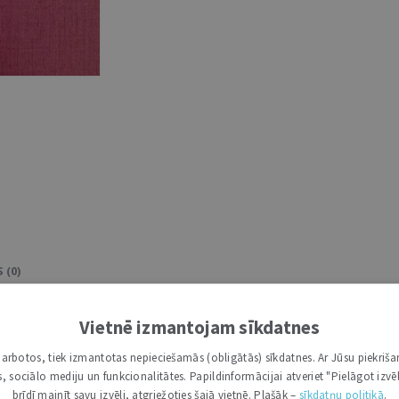
 (0)
Vietnē izmantojam sīkdatnes
tversmes zinātnisko komentāru grāmata, kas veltīta mūsu vals
konstitucionālais regulējums, kas nosaka Saeimas Prezidija un 
i darbotos, tiek izmantotas nepieciešamās (obligātās) sīkdatnes. Ar Jūsu piekriša
kšanas vietu – Rīgu un daudzus citus jautājumus, kas saistīti 
kas, sociālo mediju un funkcionalitātes. Papildinformācijai atveriet "Pielāgot izvēl
brīdī mainīt savu izvēli, atgriežoties šajā vietnē. Plašāk –
sīkdatņu politikā
.