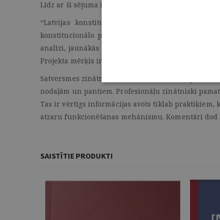
Līdz ar šī sējuma izdošanu ir pabeigts vairāk nekā d
“Latvijas konstitucionālisms līdz ar komentār
konstitucionālo pieredzi, bet arī aplūko Satvers
analīzi, jaunākās atziņas tiesību zinātnē, judikatūr
Projekta mērķis ir stiprināt Latvijas valstiskumu, d
Satversmes zinātniskie komentāri, kas tiek plaši iz
nodaļām un pantiem. Profesionāļu zinātniski pamatot
Tas ir vērtīgs informācijas avots tiklab praktiķiem,
atzaru funkcionēšanas mehānismu. Komentāri dod ies
SAISTĪTIE PRODUKTI