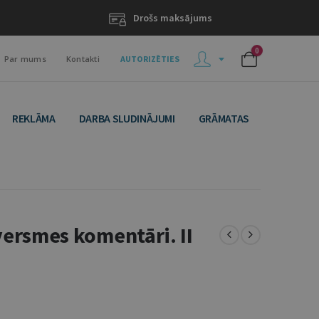
Drošs maksājums
0
Par mums
Kontakti
AUTORIZĒTIES
REKLĀMA
DARBA SLUDINĀJUMI
GRĀMATAS
versmes komentāri. II