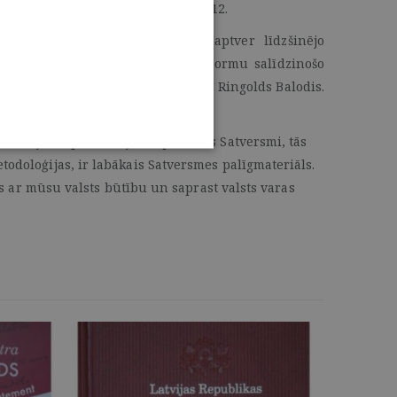
kuru kopējais lappušu skaits ir 3712.
ālu skaidrojumu, kas ne vien aptver līdzšinējo
si, citu valstu konstitucionālo normu salīdzinošo
ā projekta vadītājs, profesors
Dr.iur.
Ringolds Balodis.
kaidrojums par Latvijas Republikas Satversmi, tās
todoloģijas, ir labākais Satversmes palīgmateriāls.
ies ar mūsu valsts būtību un saprast valsts varas