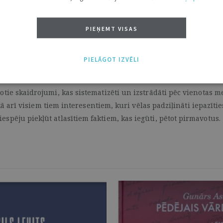
esmit gadu ilgs darbs, kas rezultējies sešos apjomīgos sējumos, 
u pabeigšanu ieguvis pilnīgu Satversmes normu fundament
PIEŅEMT VISAS
mes izstrādātāju debates, Satversmes normu piemērošanas prak
u utt.,” grāmatas ievadā uzsver Latvijas Universitātes zinātnisk
PIELĀGOT IZVĒLI
emokrātiju un virzienu uz attīstību.
mantoti un citēti tiesu nolēmumos, ir fundamentāls zinātnisks s
ie skaidrojumi, kas sistematizēti un izstrādāti pēc vienotas me
 kā arī visiem tiem interesentiem, kuri vēlas padziļināti iepazīt
pēju piekļūt atlasītiem faktiem, kas iegūti, pētot pirmavotus.