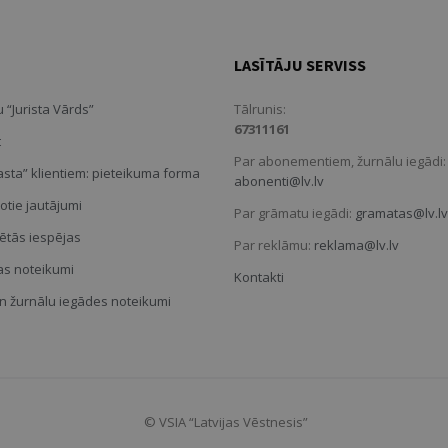
LASĪTĀJU SERVISS
 “Jurista Vārds”
Tālrunis:
67311161
t
Par abonementiem, žurnālu iegādi:
Pasta” klientiem: pieteikuma forma
abonenti@lv.lv
otie jautājumi
Par grāmatu iegādi:
gramatas@lv.lv
ētās iespējas
Par reklāmu:
reklama@lv.lv
s noteikumi
Kontakti
 žurnālu iegādes noteikumi
© VSIA “Latvijas Vēstnesis”