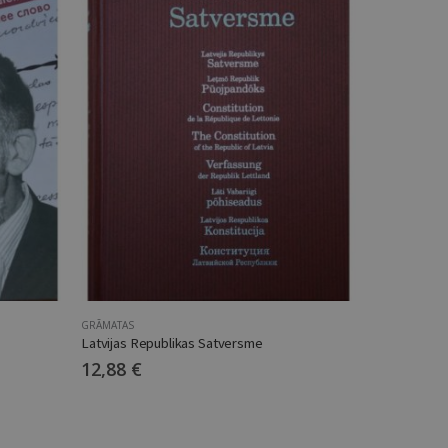
GRĀMATAS
GRĀMATAS
Latvijas Republikas Satversme
12,88
€
17,81
€