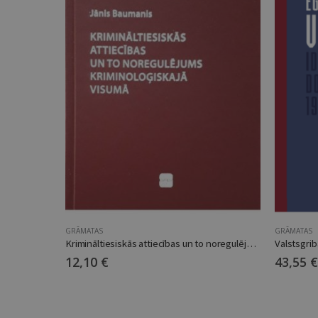
GRĀMATAS
GRĀMATAS
Krimināltiesiskās attiecības un to noregulējums kriminoloģiskajā visumā
Valstsgrib
12,10
€
43,55
€