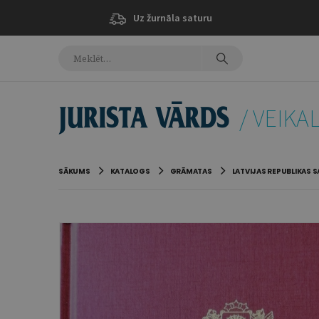
Uz žurnāla saturu
/ VEIKA
SĀKUMS
KATALOGS
GRĀMATAS
LATVIJAS REPUBLIKAS S