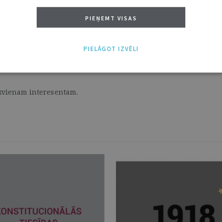
PIEŅEMT VISAS
ridiskā, politiskā un morālā argumentācija par Latvijas valsts 
mīgu pārvaldību.
PIELĀGOT IZVĒLI
no atdzimšanas (1985 – 1991) līdz pastāvēšanai (2011 – 2018) – 
ikvienam interesentam.