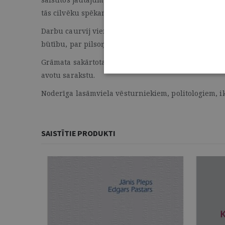
tās cilvēku spēkam.
Darbu caurvij viens kopīgs motīvs – fundamentāla ju
būtību, par pilsoņu attiecībām ar valsti un tās sek
Grāmata sakārtota sešos tematiskos satura blokos – 
avotu sarakstu.
Noderīga lasāmviela vēsturniekiem, politologiem, 
SAISTĪTIE PRODUKTI