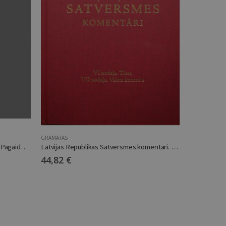
GRĀMATAS
GRĀMATAS
1918.-1920.gads Latvijas Republikas Pagaidu valdības sēžu protokolos, notikumos, atmiņās
Latvijas Republikas Satversmes komentāri. VI nodaļa. Tiesa. VII nodaļa. Valsts kontrole
44,82
€
15,94
€