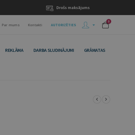
Drošs maksājums
0
Par mums
Kontakti
AUTORIZĒTIES
REKLĀMA
DARBA SLUDINĀJUMI
GRĀMATAS