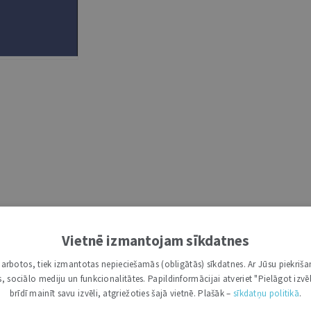
 (0)
Vietnē izmantojam sīkdatnes
as tiesneša Egila Levita publicistika latviešu valodā. Izdevuma 
i darbotos, tiek izmantotas nepieciešamās (obligātās) sīkdatnes. Ar Jūsu piekriša
jiem rakstiem, runām un intervijām, tādējādi atklājot gan Latvij
kas, sociālo mediju un funkcionalitātes. Papildinformācijai atveriet "Pielāgot izvēl
abiedrībai saprotami analizē daudzus ar Latvijas neatkarības 
brīdī mainīt savu izvēli, atgriežoties šajā vietnē. Plašāk –
sīkdatņu politikā
.
i pamatotā analīzē. Izdevums atklāj tiklab Egila Levita ideālism