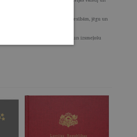
un latviešu nācijas pastāvēšanas tiesībām, jēgu un
un papildināta ar personu rādītāju un izsmeļošu