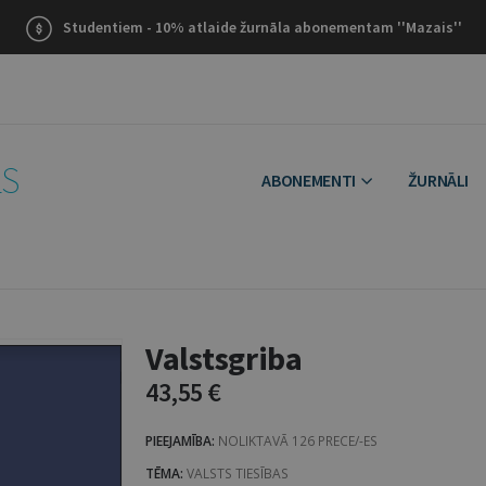
Studentiem - 10% atlaide žurnāla abonementam ''Mazais''
LS
ABONEMENTI
ŽURNĀLI
Valstsgriba
43,55
€
PIEEJAMĪBA:
NOLIKTAVĀ 126 PRECE/-ES
TĒMA:
VALSTS TIESĪBAS